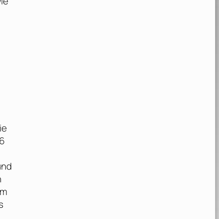
ie
ie
36
und
h
um
s