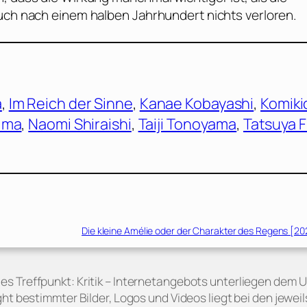
auch nach einem halben Jahrhundert nichts verloren.
a
, 
Im Reich der Sinne
, 
Kanae Kobayashi
, 
Komiki
ima
, 
Naomi Shiraishi
, 
Taiji Tonoyama
, 
Tatsuya F
Die kleine Amélie oder der Charakter des Regens [20
 des Treffpunkt: Kritik – Internetangebots unterliegen dem 
ht bestimmter Bilder, Logos und Videos liegt bei den jeweil