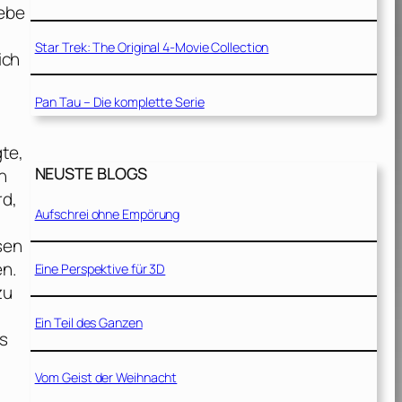
iebe
Star Trek: The Original 4-Movie Collection
ich
Pan Tau – Die komplette Serie
gte,
NEUSTE BLOGS
n
rd,
Aufschrei ohne Empörung
e
sen
en.
Eine Perspektive für 3D
zu
Ein Teil des Ganzen
ls
Vom Geist der Weihnacht