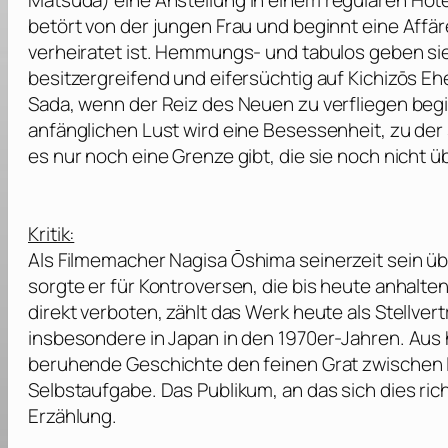
Matsuda
) eine Anstellung in einem regulären Hote
betört von der jungen Frau und beginnt eine Affäre
verheiratet ist. Hemmungs- und tabulos geben si
besitzergreifend und eifersüchtig auf Kichizōs Eh
Sada, wenn der Reiz des Neuen zu verfliegen begi
anfänglichen Lust wird eine Besessenheit, zu der
es nur noch eine Grenze gibt, die sie noch nicht 
Kritik:
Als Filmemacher
Nagisa Ōshima
seinerzeit sein ü
sorgte er für Kontroversen, die bis heute anhalt
direkt verboten, zählt das Werk heute als Stellver
insbesondere in Japan in den 1970er-Jahren. Aus 
beruhende Geschichte den feinen Grat zwischen 
Selbstaufgabe. Das Publikum, an das sich dies ric
Erzählung.