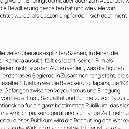
dig wären. Er bringt damit aber auch zum Ausdruck, w
ie Bevölkerung gespalten hat und wie viele von
chtet wurde, als obszön empfanden, sich doch nicht
ie vielen überaus expliziten Szenen, in denen die
Kamera ausübt, fällt es leicht, seinen Film als
lledem nicht aus den Augen verliert, was die Figuren
 grenzenlosen Begierde in Zusammenhang steht, die s
dieselbe Situation wie die Bevölkerung Japans, die 19
gte. Gefangen zwischen Voyeurismus und Erregung,
 von Liebe, Lust, Sexualität und Schmerz, von Tabus 
ationskino für ein ganz bestimmtes Publikum, das sic
 nie wirklich packend gerät und sich lange Zeit mehr 
. Genau dieses Publikum wird die Bedeutung des Werke
, dass die Wirkung manchmal wichtiger ist, als die