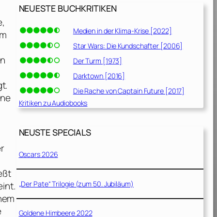
NEUESTE BUCHKRITIKEN
e,
Medien in der Klima-Krise [2022]
em
Star Wars: Die Kundschafter [2006]
en
Der Turm [1973]
Darktown [2016]
t.
Die Rache von Captain Future [2017]
ine
Kritiken zu Audiobooks
NEUSTE SPECIALS
er
Oscars 2026
eßt
„Der Pate“ Trilogie (zum 50. Jubiläum)
int.
inem
e
Goldene Himbeere 2022