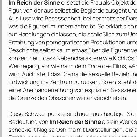
Im Reich der Sinne
ersetzt die Frau als Objekt d
Figur, von der aus selbst die Begierde ausgeht un
Aus Lust wird Besessenheit, bei der trotz der Da
was die Figuren im Innern antreibt. So erklärt sic
auf Handlungen einlassen, die schließlich zum 
Erzählung von pornografischen Produktionen unte
Geschichte selbst kaum etwas über die Figuren ve
konzentriert, dass Nebencharaktere wie Kichizōs E
Werdegang, vor wie nach dem Ende des Films, wäre 
wird. Auch stellt das Drama die sexuelle Beziehung
Entwicklung ins Zentrum zu rücken. So entsteht de
einer Aneinanderreihung von expliziten Sexszene
die Grenze des Obszönen weiter verschieben.
Diese Schwachpunkte sind auch aus heutiger Sicht
Bedeutung von
Im Reich der Sinne
als ein Werk 
schockiert
Nagisa Ōshima
mit Darstellungen, die 