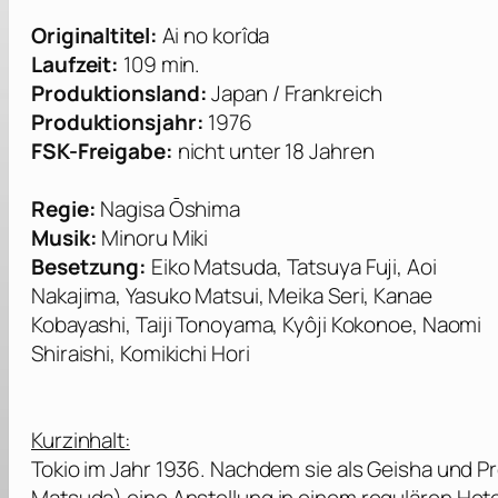
Originaltitel:
Ai no korîda
Laufzeit:
109 min.
Produktionsland:
Japan / Frankreich
Produktionsjahr:
1976
FSK-Freigabe:
nicht unter 18 Jahren
Regie:
Nagisa Ōshima
Musik:
Minoru Miki
Besetzung:
Eiko Matsuda, Tatsuya Fuji, Aoi
Nakajima, Yasuko Matsui, Meika Seri, Kanae
Kobayashi, Taiji Tonoyama, Kyôji Kokonoe, Naomi
Shiraishi, Komikichi Hori
Kurzinhalt:
Tokio im Jahr 1936. Nachdem sie als Geisha und Pro