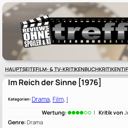
Zum
Inhalt
springen
HAUPTSEITE
FILM- & TV-KRITIKEN
BUCHKRITIKEN
TI
Im Reich der Sinne [1976]
Drama
, 
Film
, 
I
Kategorien:
Wertung:
|
Kritik von
J
Genre:
Drama