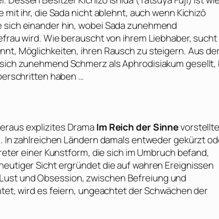
l. Dessen Besitzer Kichizō Ishida (
Tatsuya Fuji
) ist wi
 mit ihr, die Sada nicht ablehnt, auch wenn Kichizō
e sich einander hin, wobei Sada zunehmend
efrau wird. Wie berauscht von ihrem Liebhaber, sucht
nnt, Möglichkeiten, ihren Rausch zu steigern. Aus de
 sich zunehmend Schmerz als Aphrodisiakum gesellt, 
überschritten haben …
beraus explizites Drama
Im Reich der Sinne
vorstellte
en. In zahlreichen Ländern damals entweder gekürzt od
treter einer Kunstform, die sich im Umbruch befand,
heutiger Sicht ergründet die auf wahren Ereignissen
Lust und Obsession, zwischen Befreiung und
htet, wird es feiern, ungeachtet der Schwächen der