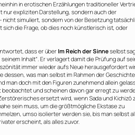
inhin in erotischen Erzählungen traditioneller Vertr
t nur expliziten Darstellung, sondern auch der
 – nicht simuliert, sondern von der Besetzung tatsächl
 sich die Frage, ob dies noch künstlerisch ist, oder
antwortet, dass er über
Im Reich der Sinne
selbst sa
seinem Inhalt“. Er verlagert damit die Prüfung auf sei
szönität immer wieder aufs Neue herausgefordert wi
enze dessen, was man selbst im Rahmen der Geschicht
nd man doch mit den Figuren zunehmend allein gelas
ft beobachtet und scheinen davon gar erregt zu werd
Zerstörerisches ersetzt wird, wenn Sada und Kichizō 
ahe sein muss, um die größtmögliche Ekstase zu
hmelzen, umso isolierter werden sie, bis man selbst a
ater erscheint, als alles zuvor.