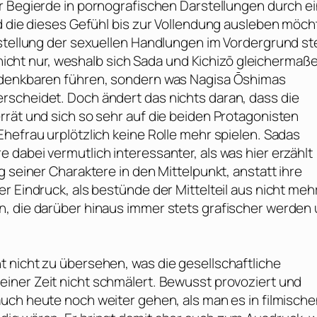
er Begierde in pornografischen Darstellungen durch e
d die dieses Gefühl bis zur Vollendung ausleben möch
rstellung der sexuellen Handlungen im Vordergrund st
h nicht nur, weshalb sich Sada und Kichizō gleichermaß
Undenkbaren führen, sondern was
Nagisa Ōshimas
rscheidet. Doch ändert das nichts daran, dass die
rrät und sich so sehr auf die beiden Protagonisten
hefrau urplötzlich keine Rolle mehr spielen. Sadas
dabei vermutlich interessanter, als was hier erzählt
 seiner Charaktere in den Mittelpunkt, anstatt ihre
r Eindruck, als bestünde der Mittelteil aus nicht mehr
n, die darüber hinaus immer stets grafischer werden
 nicht zu übersehen, was die gesellschaftliche
seiner Zeit nicht schmälert. Bewusst provoziert und
auch heute noch weiter gehen, als man es in filmisch