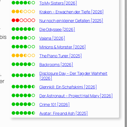
e
To My Sisters [2026]
Kraken – Erwachen der Tiefe [2026]
Nur noch ein kleiner Gefallen [2025]
r
Die Odyssee [2026]
bis
Vaiana [2026]
Minions & Monster [2026]
The Piano Tuner [2025]
Backrooms [2026]
,
Disclosure Day – Der Tag der Wahrheit
[2026]
er
Glennkill: Ein Schafskrimi [2026]
Der Astronaut – Project Hail Mary [2026]
Crime 101 [2026]
Avatar: Fire and Ash [2025]