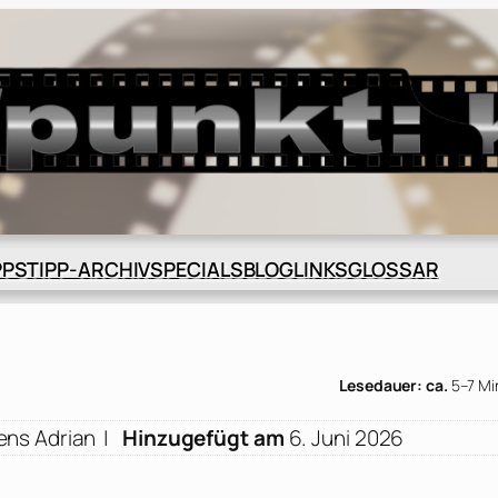
BLOG
GLOSSAR
PPS
TIPP-ARCHIV
SPECIALS
LINKS
Lesedauer: ca.
5–7 Mi
ens Adrian
|
Hinzugefügt am
6. Juni 2026