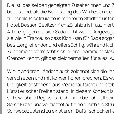
Die ist, das sei den geneigten Zuseherinnen und 
bedeutend, als die Bedeutung des Werkes an sich. 
früher als Prostituierte in mehreren Städten unt
Hotel. Dessen Besitzer Kichizō Ishida ist faszinier
Affäre, gegen die sich Sada nicht wehrt. Angezoge
sie wie in Trance, so dass Kichi-san für Sada soga
besitzergreifender und eifersüchtig, während Kichi
Zunehmend vermischt sich in ihrer hemmungslose
Grenzen kennt, gilt das gleichermaßen für alles, w
Wie in anderen Ländern auch zeichnet sich die Ja
verschieben und mit Konventionen brechen. Es wa
Obrigkeit bestehend aus Medienaufsicht und etabli
künstlerischer Freiheit stand. In diesem Kontext i
sich, weshalb Regisseur
Ōshima
in beinahe all se
Seine Erzählung verzichtet auf eine greifbare Stru
Schwebezustand zu existieren. Dafür schockiert er