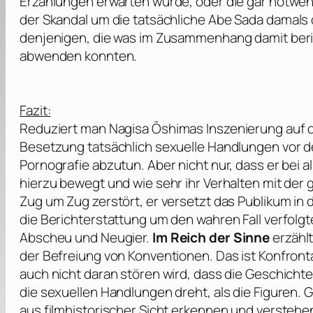
Erzählungen erwarten würde, oder die gar notwen
der Skandal um die tatsächliche
Abe Sada
damals d
denjenigen, die was im Zusammenhang damit beri
abwenden konnten.
Fazit:
Reduziert man
Nagisa Ōshimas
Inszenierung auf d
Besetzung tatsächlich sexuelle Handlungen vor der 
Pornografie abzutun. Aber nicht nur, dass er bei a
hierzu bewegt und wie sehr ihr Verhalten mit der
Zug um Zug zerstört, er versetzt das Publikum in 
die Berichterstattung um den wahren Fall verfol
Abscheu und Neugier.
Im Reich der Sinne
erzählt
der Befreiung von Konventionen. Das ist Konfront
auch nicht daran stören wird, dass die Geschichte
die sexuellen Handlungen dreht, als die Figuren
aus filmhistorischer Sicht erkennen und verstehen