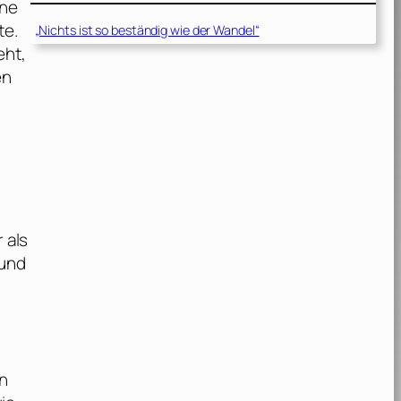
ine
te.
„Nichts ist so beständig wie der Wandel“
eht,
en
 als
 und
en