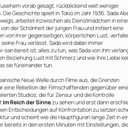
Zusehern vorab gesagt, rückblickend weit weniger
Die Geschichte spielt in Tokio im Jahr 1936. Sada Ab
erwegs, arbeitet inzwischen als Dienstmädchen in ein
t von der Schönheit der jungen Frau und initiiert eine
n von ihrer gegenseitigen, körperlichen Lust, verfall
r seine Frau verlässt. Sada wird dabei immer
-san bereit ist, alles zu tun, was Sada von ihm verlang
n Beziehung Lust mit Schmerz und wie ihre Liebe ke
as sie füreinander tun.
panische Neue Welle durch Filme aus, die Grenzen
r eine Rebellion der Filmschaffenden gegenüber ein
erten Studios, die für Zensur und die Kontrolle
st
Im Reich der Sinne
zu sehen und erst dann erschli
inen Entscheidungen auf Konfrontation zu setzen sche
ktur und scheint wie die Hauptfiguren lange Zeit in e
 bereits in den ersten Minuten mit Einstellungen, di