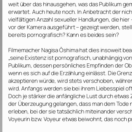
weit über das hinausgehen, was das Publikum geme
erwartet. Auch heute noch. In Anbetracht der nich
vielfältigen Anzahl sexueller Handlungen, die hier
vor der Kamera ausgeführt – gezeigt werden, stellt
bereits pornografisch? Kann es beides sein?
Filmemacher
Nagisa Ōshima
hat dies insoweit be
„seine Existenz ist pornografisch, unabhängig von 
Publikum, dessen persönliches Empfinden der Ob
wenn es sich auf die Erzählung einlässt. Die Gr
akzeptieren würde, wird stets verschoben, währe
wird. Anfangs werden sie bei ihrem Liebesspiel o
Doch je stärker die anfängliche Lust durch etwas 
der Überzeugung gelangen, dass man dem Tode n
erleben, bei der sie tatsächlich miteinander versc
Voyeurin bzw. Voyeur etwas beiwohnt, das noch priv