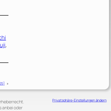
chi
uji
, 
25]
»
Privatsphäre-Einstellungen ändern
Urheberrecht.
s anbei oder