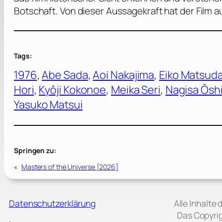
Botschaft. Von dieser Aussagekraft hat der Film 
Tags:
1976
, 
Abe Sada
, 
Aoi Nakajima
, 
Eiko Matsud
Hori
, 
Kyôji Kokonoe
, 
Meika Seri
, 
Nagisa Ōsh
Yasuko Matsui
Springen zu:
«
Masters of the Universe [2026]
Datenschutzerklärung
Alle Inhalte
Das Copyrig