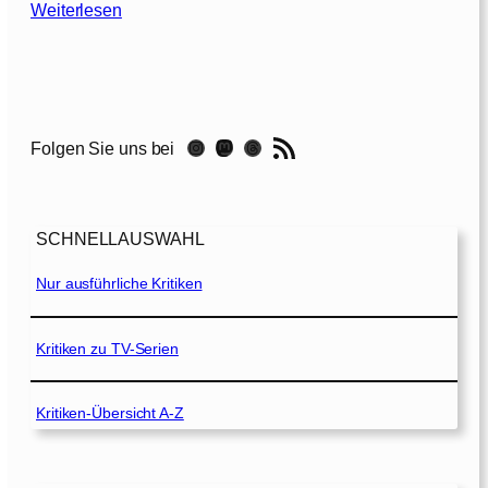
:
Weiterlesen
I
m
R
e
i
RSS-Feed
Instagram
Mastodon
Threads
Folgen Sie uns bei
c
h
d
e
SCHNELLAUSWAHL
r
S
Nur ausführliche Kritiken
i
n
n
Kritiken zu TV-Serien
e
[
Kritiken-Übersicht A-Z
1
9
7