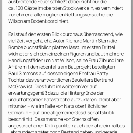
ausbreitende Feuer schließt dabei nicht nur die
ca. 100 Gäste im obersten Stockwerk ein, es verhindert
zunehmend alle möglichen Rettungsversuche, die
Wilson am Boden koordiniert.
Es ist auf den ersten Blick durchaus überraschend, wie
viel Zeit vergeht, ehe Autor
Richard Martin Stern
die
Bombe buchstäblich platzen lässt. Im ersten Drittel
widmet er sich den einzelnen Figuren und baut mehrere
Handlungsfäden um Nat Wilson, seine Frau Zib und ihre
Affäre mit dem ebenfalls am Bauprojekt beteiligten
Paul Simmons auf, dessen eigene Ehefrau Patty
Tochter des verantwortlichen Bauleiters Bertrand
McGraw ist. Dies führt im weiteren Verlauf
erwartungsgemäß dazu, die Hintergründe der
unaufhaltsamen Katastrophe aufzuklären, bleibt aber
mitunter – wie im Falle von Nats oberflächlicher
Gemahlin – auf eine allgemeine Gesellschaftskritik
beschränkt. Dass manche von
Sterns
offen
angesprochenen Kritikpunkten auch beinahe ein halbes
Jahrhundert später noch Bestand haben und gerade