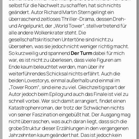
selbst für die Nachwelt zu schaffen, hat sich nichts
geändert. Autor
Richard Martin Stern
gelingt ein
überraschend zeitloses Thriller-Drama, dessen Dreh-
und Angelpunkt, der „World Tower“, stellvertretend für
alle andere Wolkenkrater steht. Die
gesellschaftskritischen Untertöne sind nicht zu
übersehen, was sie jedoch nicht weniger richtig macht.
So kurzweilig und spannend
Der Turm
dabei für mich
war, es ist nicht zu überlesen, dass viele Figuren am
Ende kaum beleuchtet werden, man über ihr
weiterführendes Schicksal nichts erfährt. Auch die
beiden Lovestorys, einmal außerhalb und einmal im
„Tower Room“, sind eine zu viel. Gleichzeitig spart der
Autor jedoch beim Epilog und auch das Finale ist viel zu
schnell vorbei. Wer sich damit arrangiert, findet einen
Katastrophenroman, der trotz der Schwächen nichts
von seiner Faszination eingebüßt hat. Der Ausgang mag
nicht überraschen, was auch daran liegt, dass sich die
grobe Struktur dieser Erzählungen in den vergangenen
Jahrzehnten kaum geändert hat. Das ist jedoch kein