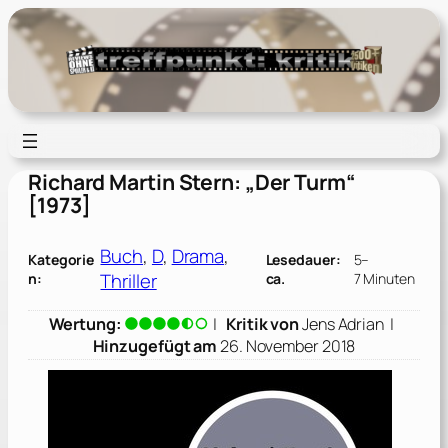
Zum
Inhalt
springen
Richard Martin Stern: „Der Turm“
[1973]
Buch
, 
D
, 
Drama
, 
Kategorie
Lesedauer:
5–
Thriller
n:
ca.
7 Minuten
Wertung:
|
Kritik von
Jens Adrian
|
Hinzugefügt am
26. November 2018