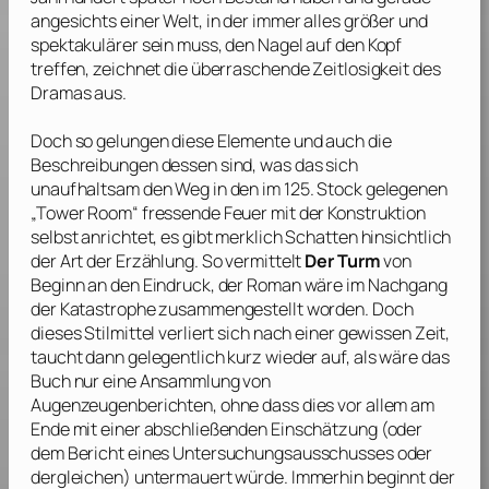
angesichts einer Welt, in der immer alles größer und
spektakulärer sein muss, den Nagel auf den Kopf
treffen, zeichnet die überraschende Zeitlosigkeit des
Dramas aus.
Doch so gelungen diese Elemente und auch die
Beschreibungen dessen sind, was das sich
unaufhaltsam den Weg in den im 125. Stock gelegenen
„Tower Room“ fressende Feuer mit der Konstruktion
selbst anrichtet, es gibt merklich Schatten hinsichtlich
der Art der Erzählung. So vermittelt
Der Turm
von
Beginn an den Eindruck, der Roman wäre im Nachgang
der Katastrophe zusammengestellt worden. Doch
dieses Stilmittel verliert sich nach einer gewissen Zeit,
taucht dann gelegentlich kurz wieder auf, als wäre das
Buch nur eine Ansammlung von
Augenzeugenberichten, ohne dass dies vor allem am
Ende mit einer abschließenden Einschätzung (oder
dem Bericht eines Untersuchungsausschusses oder
dergleichen) untermauert würde. Immerhin beginnt der