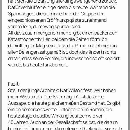
hält sich die Erzählung allerdings weitgehend zurück.
Dafür verblüffen einige Ideen bis heute, während die
Spannungen, die sich innerhalb der Gruppe der
eingeschlossenen Eröffnungsgäste zunehmend
vergrößern, durchweg spürbar sind.
All das zusammengenommen ergibt einen packenden
Katastrophenthriller, bei dem die Seiten förmlich
dahinfliegen. Mag sein, dass der Roman nicht mehr in
allen Belangen zeitgemäß ist, doch das ändert nichts
daran, dass seine Formel, die inzwischen so oft kopiert
wurde, bis heute funktioniert.
Fazit:
Stellt der junge Architekt Nat Wilson fest, „Wir haben
mehr Wissen als Urteilsvermögen“, ist das eine
Aussage, die heute gleichermaßen Bestand hat. Es gibt
einige bemerkenswerte Dialogzeilen im Roman, die
heutzutage dieselbe Wirkung besitzen wie vor
45 Jahren. Auch an der Gesellschaft selbst, die darum
bemüht ist, immer noch komplexere Denkmäler von sich