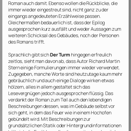
Roman auch damit. Ebenso wollen die Rückblicke, die
immer wieder eingestreut sind, nicht ganz zu der
eingangs angedeuteten Erzählweise passen.
Gleichermaßen bedauerlich ist, dass der Epilog
ausgesprochen kurz ausfällt und weder Aussagen zum
weiteren Schicksal des Gebäudes, noch der Personen
des Romans trifft.
Sprachlich gibt sich
Der Turm
hingegen erfreulich
zeitlos, sieht man davon ab, dass Autor
Richard Martin
Stern
einige Formulierungen immer wieder verwendet.
Zugegeben, manche Worte sind heutzutage kaum mehr
gebräuchlich und auch einige Dialoge wirken etwas
hölzern, alles in allem gestaltet sich das
Lesevergnügen jedoch ausgesprochen flüssig. Das
verdankt der Roman zum Teil auch den lebendigen
Beschreibungen dessen, was im Gebäude selbst vor
sich geht, in dem das Feuer wie in einem Hochofen
gebündelt wird. Mit Beschreibungen zur
grundsätzlichen Statik oder Hintergrundinformationen