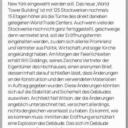
New York eingeweiht werden soll. Das neue „World
Tower Building“ ist mit 125 Stockwerken nochmals
15 Etagen höher als die Türme des direkt daneben
gelegenen
World Trade Centers
. Auch wenn viele der
Stockwerke noch nicht ganz fertiggestellt, geschweige
denn vermietet sind, soll der Eröffnungstermin
eingehalten werden, zu dem sich allerlei Prominenz
und Vertreter aus Politik, Wirtschaft und sogar Kirche
angekündigt haben. Am Morgen der Feierlichkeiten
erhält Will Giddings, seines Zeichens Vertreter der
Eigentümer des Hochhauses, einen anonymen Brief,
dessen Inhalt darauf schließen lässt, dass Änderungen
an der Konstruktion und den verwendeten Materialien
in Auftrag gegeben wurden. Diese Änderungen könnten
sich auf die Stabilität und Sicherheit des Gebäudes
auswirken. Architekt Nat Wilson, der die Änderungen
angeblich unterzeichnet hat, versichert allerdings,
nichts dergleichen veranlasst zu haben. Es kommt, wie
es kommen muss: Inmitten der Eröffnung erschüttert
eine Explosion das Gebäude. Das sich im Gebäude