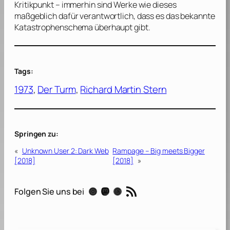
Kritikpunkt – immerhin sind Werke wie dieses
maßgeblich dafür verantwortlich, dass es das bekannte
Katastrophenschema überhaupt gibt.
Tags:
1973
, 
Der Turm
, 
Richard Martin Stern
Springen zu:
«
Unknown User 2: Dark Web
Rampage – Big meets Bigger
[2018]
[2018]
»
RSS-Feed
Instagram
Mastodon
Threads
Folgen Sie uns bei