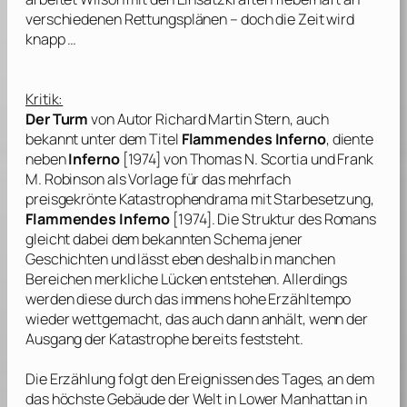
verschiedenen Rettungsplänen – doch die Zeit wird
knapp …
Kritik:
Der Turm
von Autor
Richard Martin Stern
, auch
bekannt unter dem Titel
Flammendes Inferno
, diente
neben
Inferno
[1974] von
Thomas N. Scortia
und
Frank
M. Robinson
als Vorlage für das mehrfach
preisgekrönte Katastrophendrama mit Starbesetzung,
Flammendes Inferno
[1974]. Die Struktur des Romans
gleicht dabei dem bekannten Schema jener
Geschichten und lässt eben deshalb in manchen
Bereichen merkliche Lücken entstehen. Allerdings
werden diese durch das immens hohe Erzähltempo
wieder wettgemacht, das auch dann anhält, wenn der
Ausgang der Katastrophe bereits feststeht.
Die Erzählung folgt den Ereignissen des Tages, an dem
das höchste Gebäude der Welt in Lower Manhattan in