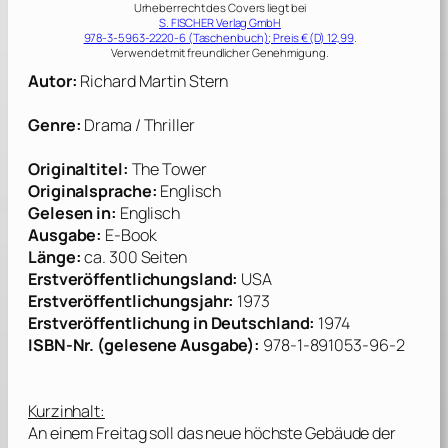
Urheberrecht des Covers liegt bei
S. FISCHER Verlag GmbH
978-3-5963-2220-6 (Taschenbuch); Preis € (D) 12,99
.
Verwendet mit freundlicher Genehmigung.
Autor:
Richard Martin Stern
Genre:
Drama / Thriller
Originaltitel:
The Tower
Originalsprache:
Englisch
Gelesen in:
Englisch
Ausgabe:
E-Book
Länge:
ca. 300 Seiten
Erstveröffentlichungsland:
USA
Erstveröffentlichungsjahr:
1973
Erstveröffentlichung in Deutschland:
1974
ISBN-Nr. (gelesene Ausgabe):
978-1-891053-96-2
Kurzinhalt:
An einem Freitag soll das neue höchste Gebäude der