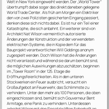
Welt in New York eingeweiht werden. Der „World Tower“
übertrumpft dabei sogar das direkt daneben gelegene
World Trade Center
. Als früh am Morgen ein Elektriker
den von zwei Polizisten gesicherten Eingang passiert,
denken diese sich nichts dabei. Es ist nur ein Teil einer
Katastrophe, die sich anbahnt. Ein weiterer sind von
Architekt Nat Wilson vermeintlich autorisierte
Änderungen der Konstruktion und der verwendeten
elektrischen Systeme, die in Kopie dem für das
Bauprojekt verantwortlichen Will Giddings anonym
zugespielt werden. Doch Wilson hat die Änderungen
nicht veranlasst und während sie darum bemüht sind,
die möglichen Auswirkungen abzuschätzen, beginnen
im „Tower Room“ in der 125. Etage die
Eröffnungsfeierlichkeiten. Als in den unteren
Stockwerken ein Feuer ausbricht, versucht ein
Großaufgebot an Feuerwehr, das Schlimmste zu
verhindern. Unter den mehr als 100 Personen, die oben
eingeschlossen sind, bemüht sich Gouverneur Bent
Armitage, eine Panik zu verhindern. Unterdessen
arbeitet Wilson mit den Einsatzkräften fieberhaft an