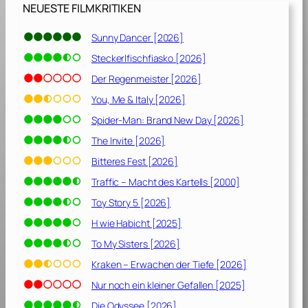
6
NEUESTE FILMKRITIKEN
]
Sunny Dancer [2026]
Steckerlfischfiasko [2026]
Der Regenmeister [2026]
You, Me & Italy [2026]
Spider-Man: Brand New Day [2026]
The Invite [2026]
Bitteres Fest [2026]
Traffic – Macht des Kartells [2000]
Toy Story 5 [2026]
H wie Habicht [2025]
To My Sisters [2026]
Kraken – Erwachen der Tiefe [2026]
Nur noch ein kleiner Gefallen [2025]
Die Odyssee [2026]