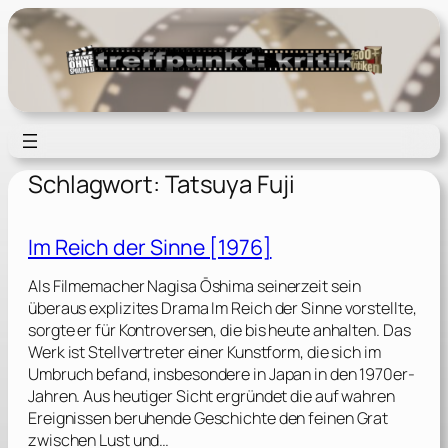
Zum
Inhalt
springen
Schlagwort:
Tatsuya Fuji
Im Reich der Sinne [1976]
Als Filmemacher Nagisa Ōshima seinerzeit sein
überaus explizites Drama Im Reich der Sinne vorstellte,
sorgte er für Kontroversen, die bis heute anhalten. Das
Werk ist Stellvertreter einer Kunstform, die sich im
Umbruch befand, insbesondere in Japan in den 1970er-
Jahren. Aus heutiger Sicht ergründet die auf wahren
Ereignissen beruhende Geschichte den feinen Grat
zwischen Lust und…