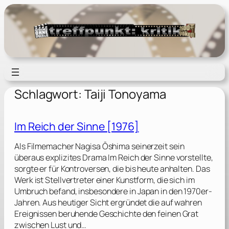
Zum
Inhalt
springen
Schlagwort:
Taiji Tonoyama
Im Reich der Sinne [1976]
Als Filmemacher Nagisa Ōshima seinerzeit sein
überaus explizites Drama Im Reich der Sinne vorstellte,
sorgte er für Kontroversen, die bis heute anhalten. Das
Werk ist Stellvertreter einer Kunstform, die sich im
Umbruch befand, insbesondere in Japan in den 1970er-
Jahren. Aus heutiger Sicht ergründet die auf wahren
Ereignissen beruhende Geschichte den feinen Grat
zwischen Lust und…