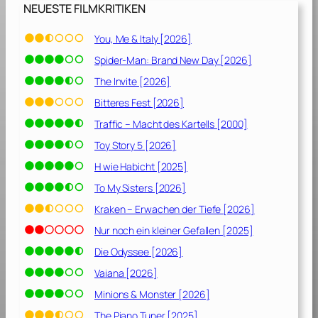
6
NEUESTE FILMKRITIKEN
]
You, Me & Italy [2026]
Spider-Man: Brand New Day [2026]
The Invite [2026]
Bitteres Fest [2026]
Traffic – Macht des Kartells [2000]
Toy Story 5 [2026]
H wie Habicht [2025]
To My Sisters [2026]
Kraken – Erwachen der Tiefe [2026]
Nur noch ein kleiner Gefallen [2025]
Die Odyssee [2026]
Vaiana [2026]
Minions & Monster [2026]
The Piano Tuner [2025]