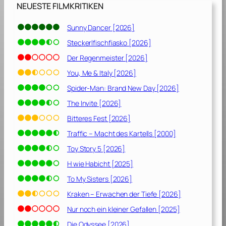
6
NEUESTE FILMKRITIKEN
]
Sunny Dancer [2026]
Steckerlfischfiasko [2026]
Der Regenmeister [2026]
You, Me & Italy [2026]
Spider-Man: Brand New Day [2026]
The Invite [2026]
Bitteres Fest [2026]
Traffic – Macht des Kartells [2000]
Toy Story 5 [2026]
H wie Habicht [2025]
To My Sisters [2026]
Kraken – Erwachen der Tiefe [2026]
Nur noch ein kleiner Gefallen [2025]
Die Odyssee [2026]