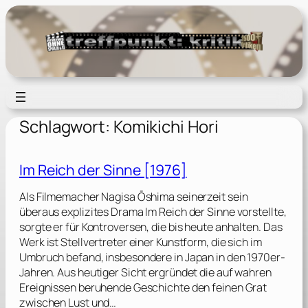
Zum
Inhalt
springen
Schlagwort:
Komikichi Hori
Im Reich der Sinne [1976]
Als Filmemacher Nagisa Ōshima seinerzeit sein
überaus explizites Drama Im Reich der Sinne vorstellte,
sorgte er für Kontroversen, die bis heute anhalten. Das
Werk ist Stellvertreter einer Kunstform, die sich im
Umbruch befand, insbesondere in Japan in den 1970er-
Jahren. Aus heutiger Sicht ergründet die auf wahren
Ereignissen beruhende Geschichte den feinen Grat
zwischen Lust und…