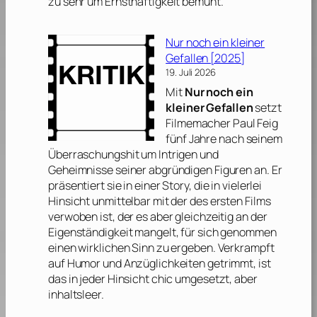
zu sehr um Ernsthaftigkeit bemüht.
Nur noch ein kleiner
Gefallen [2025]
19. Juli 2026
Mit
Nur noch ein
kleiner Gefallen
setzt
Filmemacher
Paul Feig
fünf Jahre nach seinem
Überraschungshit um Intrigen und
Geheimnisse seiner abgründigen Figuren an. Er
präsentiert sie in einer Story, die in vielerlei
Hinsicht unmittelbar mit der des ersten Films
verwoben ist, der es aber gleichzeitig an der
Eigenständigkeit mangelt, für sich genommen
einen wirklichen Sinn zu ergeben. Verkrampft
auf Humor und Anzüglichkeiten getrimmt, ist
das in jeder Hinsicht chic umgesetzt, aber
inhaltsleer.