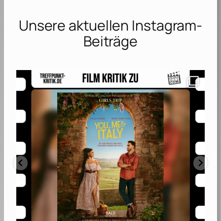
Unsere aktuellen Instagram-
Beiträge
tpkritik
@katcoiro|s um Romantik wie Humor gleichermaßen
...
Aug. 4
8
0