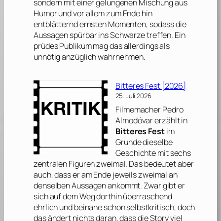
sondern mit einer gelungenen Mischung aus
Humor und vor allem zum Ende hin
entblätternd ernsten Momenten, sodass die
Aussagen spürbar ins Schwarze treffen. Ein
prüdes Publikum mag das allerdings als
unnötig anzüglich wahrnehmen.
Bitteres Fest [2026]
25. Juli 2026
Filmemacher
Pedro
Almodóvar
erzählt in
Bitteres Fest
im
Grunde dieselbe
Geschichte mit sechs
zentralen Figuren zweimal. Das bedeutet aber
auch, dass er am Ende jeweils zweimal an
denselben Aussagen ankommt. Zwar gibt er
sich auf dem Weg dorthin überraschend
ehrlich und beinahe schon selbstkritisch, doch
das ändert nichts daran, dass die Story viel