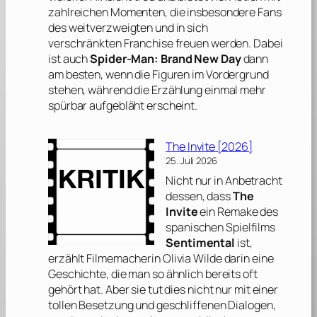
zahlreichen Momenten, die insbesondere Fans
des weitverzweigten und in sich
verschränkten Franchise freuen werden. Dabei
ist auch
Spider-Man: Brand New Day
dann
am besten, wenn die Figuren im Vordergrund
stehen, während die Erzählung einmal mehr
spürbar aufgebläht erscheint.
The Invite [2026]
25. Juli 2026
Nicht nur in Anbetracht
dessen, dass
The
Invite
ein Remake des
spanischen Spielfilms
Sentimental
ist,
erzählt Filmemacherin
Olivia Wilde
darin eine
Geschichte, die man so ähnlich bereits oft
gehört hat. Aber sie tut dies nicht nur mit einer
tollen Besetzung und geschliffenen Dialogen,