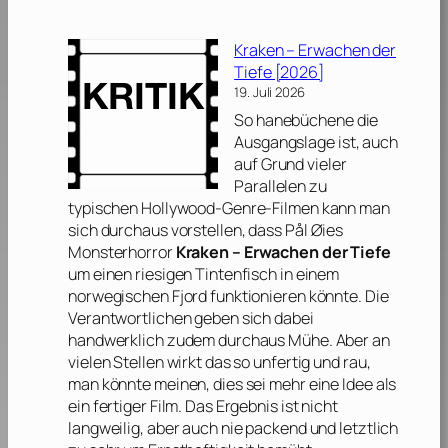
Kraken – Erwachen der
Tiefe [2026]
19. Juli 2026
So hanebüchene die
Ausgangslage ist, auch
auf Grund vieler
Parallelen zu
typischen Hollywood-Genre-Filmen kann man
sich durchaus vorstellen, dass
Pål Øies
Monsterhorror
Kraken – Erwachen der Tiefe
um einen riesigen Tintenfisch in einem
norwegischen Fjord funktionieren könnte. Die
Verantwortlichen geben sich dabei
handwerklich zudem durchaus Mühe. Aber an
vielen Stellen wirkt das so unfertig und rau,
man könnte meinen, dies sei mehr eine Idee als
ein fertiger Film. Das Ergebnis ist nicht
langweilig, aber auch nie packend und letztlich