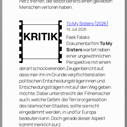
Herz treffen, die selbst bereits einen geliebten
Menschen verloren haben.
To My Sisters [2026]
19. Juli 2026
Faek Falaks
Dokumentarfilm
To My
Sisters
wartet neben
einer ungewöhnlichen
Perspektive mit einem
derart schockierenden Zeugenbericht auf,
dass man ihn im Grunde verpflichtend allen
politischen Entscheidungsträgerinnen und
Entscheidungsträgern mit auf den Weg geben
möchte. Dabei unterstreicht der Filmemacher
auch, welche Gefahr die Terrororganisation
des Islamischen Staates, sollte sie nicht
eingedämmt werden, in und für Europa
bedeuten kann. Doch gerade dieser Aspekt
kommt merklich kurz.