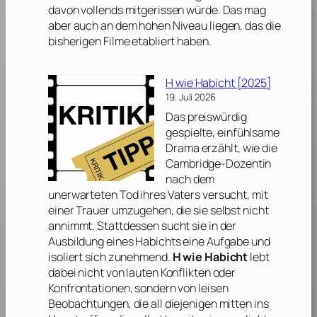
davon vollends mitgerissen würde. Das mag
aber auch an dem hohen Niveau liegen, das die
bisherigen Filme etabliert haben.
H wie Habicht [2025]
19. Juli 2026
Das preiswürdig
gespielte, einfühlsame
Drama erzählt, wie die
Cambridge-Dozentin
nach dem
unerwarteten Tod ihres Vaters versucht, mit
einer Trauer umzugehen, die sie selbst nicht
annimmt. Stattdessen sucht sie in der
Ausbildung eines Habichts eine Aufgabe und
isoliert sich zunehmend.
H wie Habicht
lebt
dabei nicht von lauten Konflikten oder
Konfrontationen, sondern von leisen
Beobachtungen, die all diejenigen mitten ins