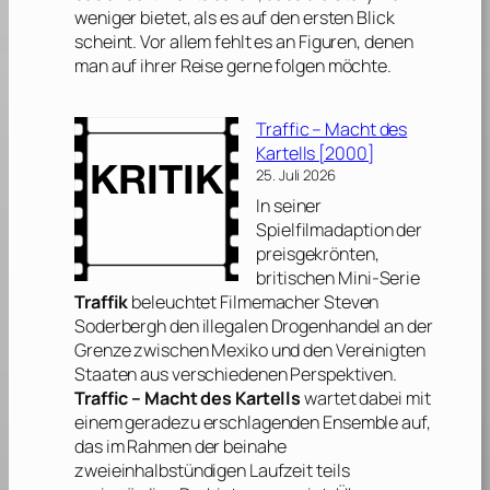
weniger bietet, als es auf den ersten Blick
scheint. Vor allem fehlt es an Figuren, denen
man auf ihrer Reise gerne folgen möchte.
Traffic – Macht des
Kartells [2000]
25. Juli 2026
In seiner
Spielfilmadaption der
preisgekrönten,
britischen Mini-Serie
Traffik
beleuchtet Filmemacher
Steven
Soderbergh
den illegalen Drogenhandel an der
Grenze zwischen Mexiko und den Vereinigten
Staaten aus verschiedenen Perspektiven.
Traffic – Macht des Kartells
wartet dabei mit
einem geradezu erschlagenden Ensemble auf,
das im Rahmen der beinahe
zweieinhalbstündigen Laufzeit teils