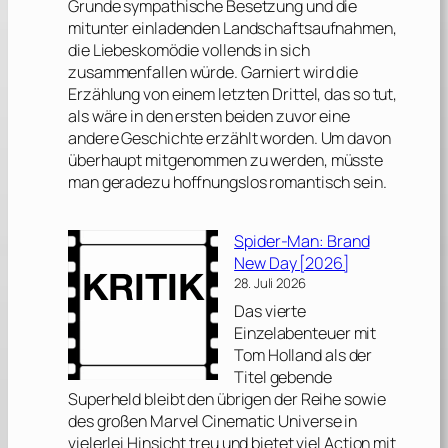
Grunde sympathische Besetzung und die
mitunter einladenden Landschaftsaufnahmen,
die Liebeskomödie vollends in sich
zusammenfallen würde. Garniert wird die
Erzählung von einem letzten Drittel, das so tut,
als wäre in den ersten beiden zuvor eine
andere Geschichte erzählt worden. Um davon
überhaupt mitgenommen zu werden, müsste
man geradezu hoffnungslos romantisch sein.
Spider-Man: Brand
New Day [2026]
28. Juli 2026
Das vierte
Einzelabenteuer mit
Tom Holland
als der
Titel gebende
Superheld bleibt den übrigen der Reihe sowie
des großen
Marvel Cinematic Universe
in
vielerlei Hinsicht treu und bietet viel Action mit