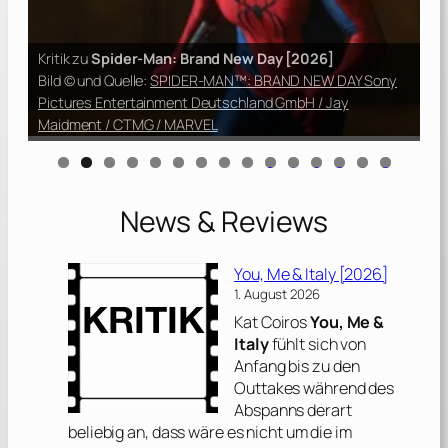
w Day [2026]
: BRAND NEW DAY Sony
hland GmbH / Jay
Kritik zu
The Invite [2026]
Bild © und Quelle:
TOBIS Film
0
1
2
3
4
5
News & Reviews
You, Me & Italy [2026]
1. August 2026
Kat Coiros
You, Me &
Italy
fühlt sich von
Anfang bis zu den
Outtakes während des
Abspanns derart
beliebig an, dass wäre es nicht um die im