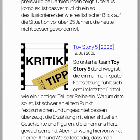
preiswürdige Darbietungen zeigt. Überaus
komplex, ist das vermutlich ein so
desillusionierender wie realistischer Blick auf
die Situation vor über 25 Jahren, die heute
nicht besser geworden ist.
Toy Story 5 [2026]
19. Juli 2026
So unterhaltsam
Toy
Story 5
durchweg ist,
die einmal mehr späte
Fortsetzung fühlt sich
erst im letzten Drittel
wie ein richtiger Teil der Reihe ein. Warum dem
so ist, ist schwer an einem Punkt
festzumachen und ungeachtet dessen
überzeugt die Erzählung mit einer aktuellen
Geschichte und Figuren, die einem ans Herz
gewachsen sind. Aber nur wenig hiervon wirkt
in einer Art und Weise lebendig, dass man