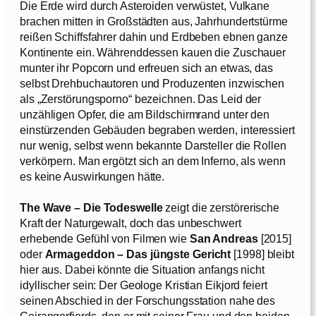
Die Erde wird durch Asteroiden verwüstet, Vulkane
brachen mitten in Großstädten aus, Jahrhundertstürme
reißen Schiffsfahrer dahin und Erdbeben ebnen ganze
Kontinente ein. Währenddessen kauen die Zuschauer
munter ihr Popcorn und erfreuen sich an etwas, das
selbst Drehbuchautoren und Produzenten inzwischen
als „Zerstörungsporno“ bezeichnen. Das Leid der
unzähligen Opfer, die am Bildschirmrand unter den
einstürzenden Gebäuden begraben werden, interessiert
nur wenig, selbst wenn bekannte Darsteller die Rollen
verkörpern. Man ergötzt sich an dem Inferno, als wenn
es keine Auswirkungen hätte.
The Wave – Die Todeswelle
zeigt die zerstörerische
Kraft der Naturgewalt, doch das unbeschwert
erhebende Gefühl von Filmen wie
San Andreas
[2015]
oder
Armageddon – Das jüngste Gericht
[1998] bleibt
hier aus. Dabei könnte die Situation anfangs nicht
idyllischer sein: Der Geologe Kristian Eikjord feiert
seinen Abschied in der Forschungsstation nahe des
Geirangerfjords, den er mit seiner Frau und den beiden