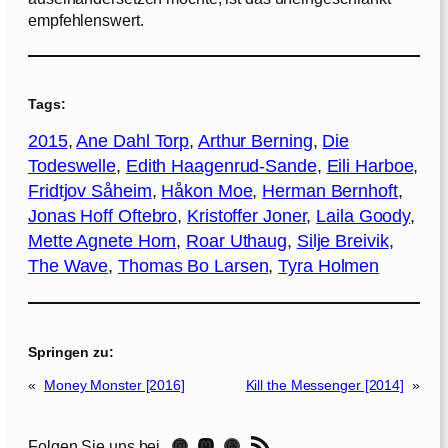
empfehlenswert.
Tags:
2015
, 
Ane Dahl Torp
, 
Arthur Berning
, 
Die
Todeswelle
, 
Edith Haagenrud-Sande
, 
Eili Harboe
, 
Fridtjov Såheim
, 
Håkon Moe
, 
Herman Bernhoft
, 
Jonas Hoff Oftebro
, 
Kristoffer Joner
, 
Laila Goody
, 
Mette Agnete Horn
, 
Roar Uthaug
, 
Silje Breivik
, 
The Wave
, 
Thomas Bo Larsen
, 
Tyra Holmen
Springen zu:
«
Money Monster [2016]
Kill the Messenger [2014]
»
RSS-Feed
Instagram
Mastodon
Threads
Folgen Sie uns bei