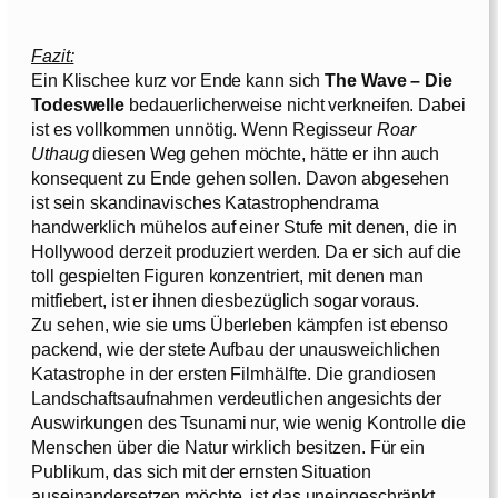
Fazit:
Ein Klischee kurz vor Ende kann sich
The Wave – Die
Todeswelle
bedauerlicherweise nicht verkneifen. Dabei
ist es vollkommen unnötig. Wenn Regisseur
Roar
Uthaug
diesen Weg gehen möchte, hätte er ihn auch
konsequent zu Ende gehen sollen. Davon abgesehen
ist sein skandinavisches Katastrophendrama
handwerklich mühelos auf einer Stufe mit denen, die in
Hollywood derzeit produziert werden. Da er sich auf die
toll gespielten Figuren konzentriert, mit denen man
mitfiebert, ist er ihnen diesbezüglich sogar voraus.
Zu sehen, wie sie ums Überleben kämpfen ist ebenso
packend, wie der stete Aufbau der unausweichlichen
Katastrophe in der ersten Filmhälfte. Die grandiosen
Landschaftsaufnahmen verdeutlichen angesichts der
Auswirkungen des Tsunami nur, wie wenig Kontrolle die
Menschen über die Natur wirklich besitzen. Für ein
Publikum, das sich mit der ernsten Situation
auseinandersetzen möchte, ist das uneingeschränkt