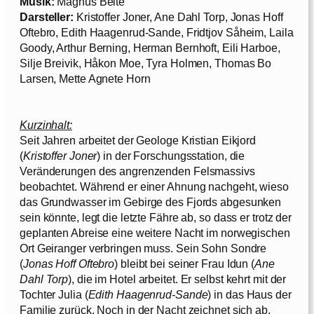
Musik:
Magnus Beite
Darsteller:
Kristoffer Joner, Ane Dahl Torp, Jonas Hoff
Oftebro, Edith Haagenrud-Sande, Fridtjov Såheim, Laila
Goody, Arthur Berning, Herman Bernhoft, Eili Harboe,
Silje Breivik, Håkon Moe, Tyra Holmen, Thomas Bo
Larsen, Mette Agnete Horn
Kurzinhalt:
Seit Jahren arbeitet der Geologe Kristian Eikjord
(
Kristoffer Joner
) in der Forschungsstation, die
Veränderungen des angrenzenden Felsmassivs
beobachtet. Während er einer Ahnung nachgeht, wieso
das Grundwasser im Gebirge des Fjords abgesunken
sein könnte, legt die letzte Fähre ab, so dass er trotz der
geplanten Abreise eine weitere Nacht im norwegischen
Ort Geiranger verbringen muss. Sein Sohn Sondre
(
Jonas Hoff Oftebro
) bleibt bei seiner Frau Idun (
Ane
Dahl Torp
), die im Hotel arbeitet. Er selbst kehrt mit der
Tochter Julia (
Edith Haagenrud-Sande
) in das Haus der
Familie zurück. Noch in der Nacht zeichnet sich ab,