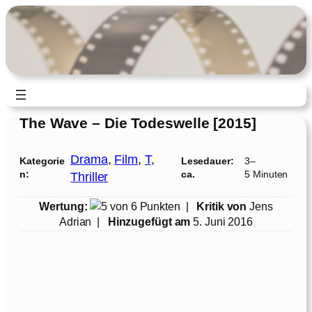
Zum
Inhalt
springen
The Wave – Die Todeswelle [2015]
Drama
, 
Film
, 
T
, 
Kategorie
Lesedauer:
3–
n:
ca.
5 Minuten
Thriller
Wertung:
|
Kritik von
Jens
Adrian
|
Hinzugefügt am
5. Juni 2016