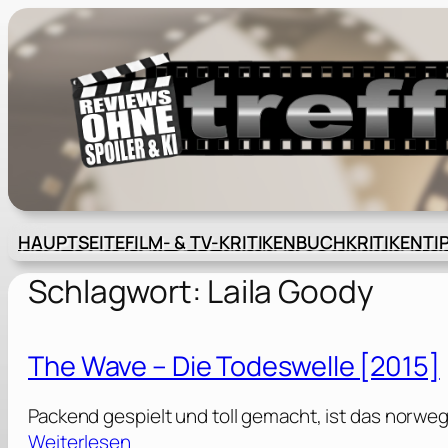
Zum
Inhalt
springen
HAUPTSEITE
FILM- & TV-KRITIKEN
BUCHKRITIKEN
TI
Schlagwort:
Laila Goody
The Wave – Die Todeswelle [2015]
Packend gespielt und toll gemacht, ist das norwe
:
Weiterlesen