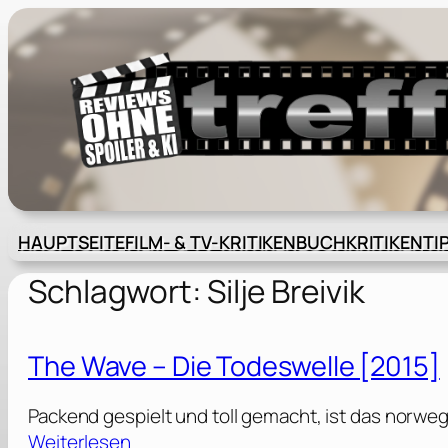
Zum
Inhalt
springen
HAUPTSEITE
FILM- & TV-KRITIKEN
BUCHKRITIKEN
TI
Schlagwort:
Silje Breivik
The Wave – Die Todeswelle [2015]
Packend gespielt und toll gemacht, ist das norwe
:
Weiterlesen