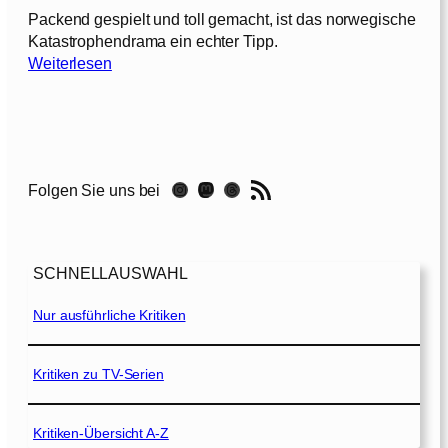
u
Packend gespielt und toll gemacht, ist das norwegische
a
Katastrophendrama ein echter Tipp.
k
:
Weiterlesen
e
T
h
–
e
D
W
a
a
RSS-Feed
s
Instagram
Mastodon
Threads
Folgen Sie uns bei
v
g
e
r
–
o
D
ß
SCHNELLAUSWAHL
i
e
e
Nur ausführliche Kritiken
B
T
e
o
b
d
Kritiken zu TV-Serien
e
e
n
s
[
Kritiken-Übersicht A-Z
w