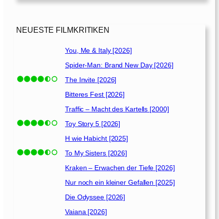
2
e
0
l
1
l
NEUESTE FILMKRITIKEN
8
e
]
[
You, Me & Italy [2026]
2
Spider-Man: Brand New Day [2026]
0
1
The Invite [2026]
5
Bitteres Fest [2026]
]
Traffic – Macht des Kartells [2000]
Toy Story 5 [2026]
H wie Habicht [2025]
To My Sisters [2026]
Kraken – Erwachen der Tiefe [2026]
Nur noch ein kleiner Gefallen [2025]
Die Odyssee [2026]
Vaiana [2026]