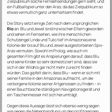
Zielpublikum solche Fernsehsendungen gern sieht, und
ein Fußballspiel unter den Aras, da das Zielpublikum so
etwas vermutlich ganz unterhaltsam findet.
Die Story setzt einige Zeit nach dem ursprünglichen
Rio
an. Blu und Jewel sind inzwischen Eltern geworden
und sehen im Fernsehen, wie ihre menschlichen
Schutzengel Linda und Tulio tief im Amazonas eine
Kolonie der bis auf Blu und Jewel ausgestorbenen Spix-
Aras vermuten. Sowohl im Prolog, wie auch im
gesamten Film gibt es Anspielungen darauf, dass Blu
und seine Kinder so sehr domestiziert sind, dass sie
sich in der Wildnis gar nicht mehr zurecht finden
würden. Das gipfelt darin, dass Blu – wenn er sich mit
seiner Familie in den Amazonas aufmacht, um die
verborgene Kolonie seiner Artgenossen zu finden – in
einer Bauchtasche ständig ein Navigationsgerät und
ein Taschenmesser mit sich herumträgt.
Gegen diese Aussage lässt sich ebenso wenig sagen
wie gegen die Nebenhandlung um den profitgierigen