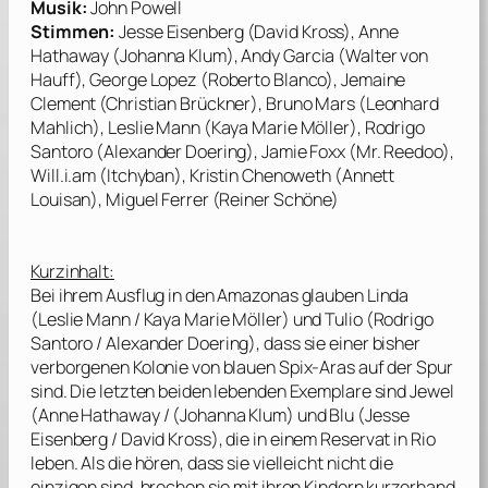
Musik:
John Powell
Stimmen:
Jesse Eisenberg (David Kross), Anne
Hathaway (Johanna Klum), Andy Garcia (Walter von
Hauff), George Lopez (Roberto Blanco), Jemaine
Clement (Christian Brückner), Bruno Mars (Leonhard
Mahlich), Leslie Mann (Kaya Marie Möller), Rodrigo
Santoro (Alexander Doering), Jamie Foxx (Mr. Reedoo),
Will.i.am (Itchyban), Kristin Chenoweth (Annett
Louisan), Miguel Ferrer (Reiner Schöne)
Kurzinhalt:
Bei ihrem Ausflug in den Amazonas glauben Linda
(
Leslie Mann
/
Kaya Marie Möller
) und Tulio (
Rodrigo
Santoro
/
Alexander Doering
), dass sie einer bisher
verborgenen Kolonie von blauen Spix-Aras auf der Spur
sind. Die letzten beiden lebenden Exemplare sind Jewel
(
Anne Hathaway
/
(Johanna Klum
) und Blu (
Jesse
Eisenberg
/
David Kross
), die in einem Reservat in Rio
leben. Als die hören, dass sie vielleicht nicht die
einzigen sind, brechen sie mit ihren Kindern kurzerhand