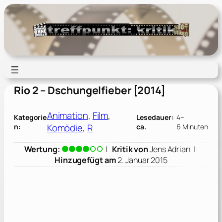
Zum
Inhalt
springen
Rio 2 – Dschungelfieber [2014]
Animation
, 
Film
, 
Kategorie
Lesedauer:
4–
Komödie
, 
R
n:
ca.
6 Minuten
Wertung:
|
Kritik von
Jens Adrian
|
Hinzugefügt am
2. Januar 2015