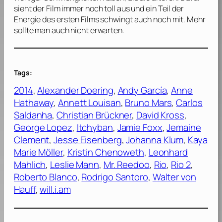
sieht der Film immer noch toll aus und ein Teil der
Energie des ersten Films schwingt auch noch mit. Mehr
sollte man auch nicht erwarten.
Tags:
2014
, 
Alexander Doering
, 
Andy García
, 
Anne
Hathaway
, 
Annett Louisan
, 
Bruno Mars
, 
Carlos
Saldanha
, 
Christian Brückner
, 
David Kross
, 
George Lopez
, 
Itchyban
, 
Jamie Foxx
, 
Jemaine
Clement
, 
Jesse Eisenberg
, 
Johanna Klum
, 
Kaya
Marie Möller
, 
Kristin Chenoweth
, 
Leonhard
Mahlich
, 
Leslie Mann
, 
Mr. Reedoo
, 
Rio
, 
Rio 2
, 
Roberto Blanco
, 
Rodrigo Santoro
, 
Walter von
Hauff
, 
will.i.am