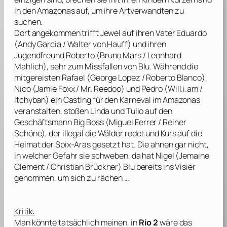
in den Amazonas auf, um ihre Artverwandten zu
suchen.
Dort angekommen trifft Jewel auf ihren Vater Eduardo
(
Andy Garcia
/
Walter von Hauff
) und ihren
Jugendfreund Roberto (
Bruno Mars
/
Leonhard
Mahlich
), sehr zum Missfallen von Blu. Während die
mitgereisten Rafael (
George Lopez
/
Roberto Blanco
),
Nico (
Jamie Foxx
/
Mr. Reedoo
) und Pedro (
Will.i.am
/
Itchyban
) ein Casting für den Karneval im Amazonas
veranstalten, stoßen Linda und Tulio auf den
Geschäftsmann Big Boss (
Miguel Ferrer
/
Reiner
Schöne
), der illegal die Wälder rodet und Kurs auf die
Heimat der Spix-Aras gesetzt hat. Die ahnen gar nicht,
in welcher Gefahr sie schweben, da hat Nigel (
Jemaine
Clement
/
Christian Brückner
) Blu bereits ins Visier
genommen, um sich zu rächen …
Kritik:
Man könnte tatsächlich meinen, in
Rio 2
wäre das