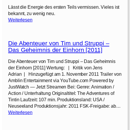
l
r
Lässt die Energie des ersten Teils vermissen. Vieles ist
y
i
bekannt, zu wenig neu.
[
n
:
Weiterlesen
2
c
R
0
h
i
1
[
o
9
2
Die Abenteuer von Tim und Struppi –
2
]
0
Das Geheimnis der Einhorn [2011]
–
1
D
8
Die Abenteuer von Tim und Struppi – Das Geheimnis
s
]
der Einhorn [2011] Wertung: | Kritik von Jens
c
Adrian | Hinzugefügt am 1. November 2011 Trailer von
h
Amblin Entertainment via YouTube.com Powered by
u
JustWatch — Jetzt Streamen Bei: Genre: Animation /
n
Action / Unterhaltung Originaltitel: The Adventures of
g
Tintin Laufzeit: 107 min. Produktionsland: USA /
e
Neuseeland Produktionsjahr: 2011 FSK-Freigabe: ab…
l
:
Weiterlesen
f
D
i
i
e