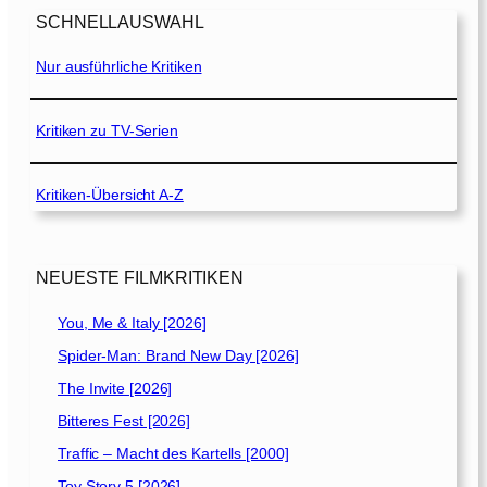
]
r
SCHNELLAUSWAHL
u
Nur ausführliche Kritiken
p
p
i
Kritiken zu TV-Serien
–
D
a
Kritiken-Übersicht A-Z
s
G
e
NEUESTE FILMKRITIKEN
h
e
You, Me & Italy [2026]
i
m
Spider-Man: Brand New Day [2026]
n
The Invite [2026]
i
Bitteres Fest [2026]
s
d
Traffic – Macht des Kartells [2000]
e
Toy Story 5 [2026]