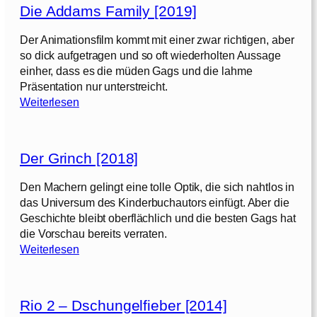
e
Die Addams Family [2019]
A
d
Der Animationsfilm kommt mit einer zwar richtigen, aber
d
so dick aufgetragen und so oft wiederholten Aussage
a
einher, dass es die müden Gags und die lahme
m
Präsentation nur unterstreicht.
s
:
Weiterlesen
F
D
a
i
m
e
i
Der Grinch [2018]
A
l
d
Den Machern gelingt eine tolle Optik, die sich nahtlos in
y
d
das Universum des Kinderbuchautors einfügt. Aber die
a
Geschichte bleibt oberflächlich und die besten Gags hat
2
m
die Vorschau bereits verraten.
[
s
:
Weiterlesen
2
F
D
0
a
e
2
m
r
1
i
Rio 2 – Dschungelfieber [2014]
G
]