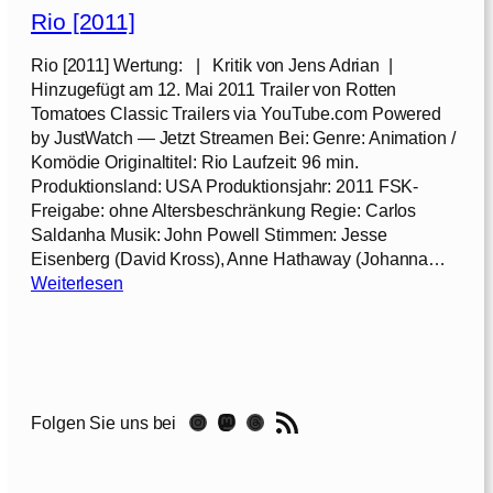
e
b
Rio [2011]
A
e
b
r
Rio [2011] Wertung: | Kritik von Jens Adrian |
e
[
Hinzugefügt am 12. Mai 2011 Trailer von Rotten
n
2
Tomatoes Classic Trailers via YouTube.com Powered
t
0
by JustWatch — Jetzt Streamen Bei: Genre: Animation /
e
1
Komödie Originaltitel: Rio Laufzeit: 96 min.
u
4
Produktionsland: USA Produktionsjahr: 2011 FSK-
e
]
Freigabe: ohne Altersbeschränkung Regie: Carlos
r
Saldanha Musik: John Powell Stimmen: Jesse
v
Eisenberg (David Kross), Anne Hathaway (Johanna…
o
:
Weiterlesen
n
R
T
i
i
o
m
[
u
2
RSS-Feed
n
Instagram
Mastodon
Threads
Folgen Sie uns bei
0
d
1
S
1
t