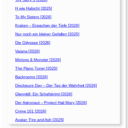
r
H wie Habicht [2025]
E
i
To My Sisters [2026]
n
Kraken – Erwachen der Tiefe [2026]
h
o
Nur noch ein kleiner Gefallen [2025]
r
Die Odyssee [2026]
n
Vaiana [2026]
[
2
Minions & Monster [2026]
0
The Piano Tuner [2025]
1
Backrooms [2026]
1
]
Disclosure Day – Der Tag der Wahrheit [2026]
Glennkill: Ein Schafskrimi [2026]
Der Astronaut – Project Hail Mary [2026]
Crime 101 [2026]
Avatar: Fire and Ash [2025]