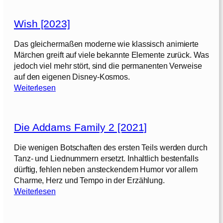
Wish [2023]
Das gleichermaßen moderne wie klassisch animierte
Märchen greift auf viele bekannte Elemente zurück. Was
jedoch viel mehr stört, sind die permanenten Verweise
auf den eigenen Disney-Kosmos.
:
Weiterlesen
W
i
s
Die Addams Family 2 [2021]
h
[
Die wenigen Botschaften des ersten Teils werden durch
2
Tanz- und Liednummern ersetzt. Inhaltlich bestenfalls
0
dürftig, fehlen neben ansteckendem Humor vor allem
2
Charme, Herz und Tempo in der Erzählung.
3
:
Weiterlesen
]
D
i