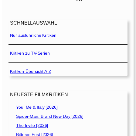
r
y
[
SCHNELLAUSWAHL
1
9
Nur ausführliche Kritiken
9
5
]
Kritiken zu TV-Serien
Kritiken-Übersicht A-Z
NEUESTE FILMKRITIKEN
You, Me & Italy [2026]
Spider-Man: Brand New Day [2026]
The Invite [2026]
Bitteres Fest [2026]