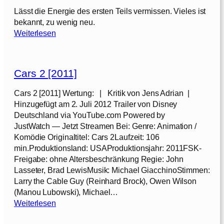
y
Lässt die Energie des ersten Teils vermissen. Vieles ist
S
bekannt, zu wenig neu.
t
:
Weiterlesen
o
R
r
i
y
o
:
Cars 2 [2011]
2
A
–
Cars 2 [2011] Wertung: | Kritik von Jens Adrian |
l
D
Hinzugefügt am 2. Juli 2012 Trailer von Disney
l
s
Deutschland via YouTube.com Powered by
e
c
JustWatch — Jetzt Streamen Bei: Genre: Animation /
s
h
Komödie Originaltitel: Cars 2Laufzeit: 106
h
u
min.Produktionsland: USAProduktionsjahr: 2011FSK-
ö
n
Freigabe: ohne Altersbeschränkung Regie: John
r
g
Lasseter, Brad LewisMusik: Michael GiacchinoStimmen:
t
e
Larry the Cable Guy (Reinhard Brock), Owen Wilson
a
l
(Manou Lubowski), Michael…
u
f
:
Weiterlesen
f
i
C
k
e