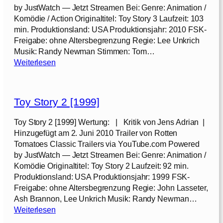
F
by JustWatch — Jetzt Streamen Bei: Genre: Animation /
r
Komödie / Action Originaltitel: Toy Story 3 Laufzeit: 103
o
min. Produktionsland: USA Produktionsjahr: 2010 FSK-
s
Freigabe: ohne Altersbegrenzung Regie: Lee Unkrich
c
Musik: Randy Newman Stimmen: Tom…
h
:
Weiterlesen
[
T
2
o
0
y
0
Toy Story 2 [1999]
S
9
t
Toy Story 2 [1999] Wertung: | Kritik von Jens Adrian |
]
o
Hinzugefügt am 2. Juni 2010 Trailer von Rotten
r
Tomatoes Classic Trailers via YouTube.com Powered
y
by JustWatch — Jetzt Streamen Bei: Genre: Animation /
3
Komödie Originaltitel: Toy Story 2 Laufzeit: 92 min.
[
Produktionsland: USA Produktionsjahr: 1999 FSK-
2
Freigabe: ohne Altersbegrenzung Regie: John Lasseter,
0
Ash Brannon, Lee Unkrich Musik: Randy Newman…
1
:
Weiterlesen
0
T