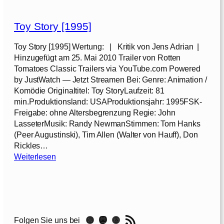
]
o
y
Toy Story [1995]
S
t
Toy Story [1995] Wertung: | Kritik von Jens Adrian |
o
Hinzugefügt am 25. Mai 2010 Trailer von Rotten
r
Tomatoes Classic Trailers via YouTube.com Powered
y
by JustWatch — Jetzt Streamen Bei: Genre: Animation /
2
Komödie Originaltitel: Toy StoryLaufzeit: 81
[
min.Produktionsland: USAProduktionsjahr: 1995FSK-
1
Freigabe: ohne Altersbegrenzung Regie: John
9
LasseterMusik: Randy NewmanStimmen: Tom Hanks
9
(Peer Augustinski), Tim Allen (Walter von Hauff), Don
9
Rickles…
]
:
Weiterlesen
T
o
y
S
t
RSS-Feed
Instagram
Mastodon
Threads
Folgen Sie uns bei
o