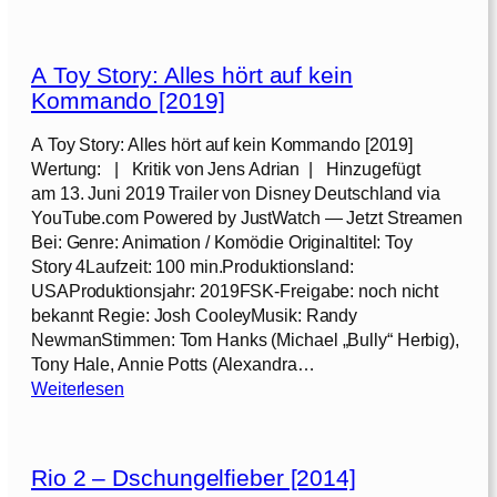
T
o
y
A Toy Story: Alles hört auf kein
S
Kommando [2019]
t
o
A Toy Story: Alles hört auf kein Kommando [2019]
r
Wertung: | Kritik von Jens Adrian | Hinzugefügt
y
am 13. Juni 2019 Trailer von Disney Deutschland via
YouTube.com Powered by JustWatch — Jetzt Streamen
5
Bei: Genre: Animation / Komödie Originaltitel: Toy
[
Story 4Laufzeit: 100 min.Produktionsland:
2
USAProduktionsjahr: 2019FSK-Freigabe: noch nicht
0
bekannt Regie: Josh CooleyMusik: Randy
2
NewmanStimmen: Tom Hanks (Michael „Bully“ Herbig),
6
Tony Hale, Annie Potts (Alexandra…
]
:
Weiterlesen
A
T
Rio 2 – Dschungelfieber [2014]
o