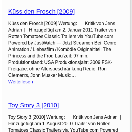
a
e
b
r
i
e
Küss den Frosch [2009]
s
n
r
2
K
Küss den Frosch [2009] Wertung: | Kritik von Jens
[
[
o
Adrian | Hinzugefügt am 2. Januar 2011 Trailer von
2
2
m
Rotten Tomatoes Classic Trailers via YouTube.com
0
0
m
Powered by JustWatch — Jetzt Streamen Bei: Genre:
1
1
a
Animation / Liebesfilm / Komödie Originaltitel: The
4
1
n
Princess and the Frog Laufzeit: 97 min.
]
]
d
Produktionsland: USA Produktionsjahr: 2009 FSK-
o
Freigabe: ohne Altersbeschränkung Regie: Ron
[
Clements, John Musker Musik:…
2
:
Weiterlesen
0
K
1
ü
9
s
Toy Story 3 [2010]
]
s
d
Toy Story 3 [2010] Wertung: | Kritik von Jens Adrian |
e
Hinzugefügt am 1. August 2010 Trailer von Rotten
n
Tomatoes Classic Trailers via YouTube.com Powered