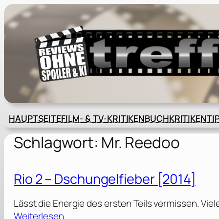
Zum
Inhalt
springen
HAUPTSEITE
FILM- & TV-KRITIKEN
BUCHKRITIKEN
TI
Schlagwort:
Mr. Reedoo
Rio 2 – Dschungelfieber [2014]
Lässt die Energie des ersten Teils vermissen. Viel
:
Weiterlesen