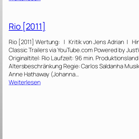
R
i
o
Rio [2011]
2
–
Rio [2011] Wertung: | Kritik von Jens Adrian | Hi
D
Classic Trailers via YouTube.com Powered by Jus
s
Originaltitel: Rio Laufzeit: 96 min. Produktionsla
c
Altersbeschränkung Regie: Carlos Saldanha Musik
h
Anne Hathaway (Johanna…
u
:
Weiterlesen
n
R
g
i
e
o
l
[
f
2
i
0
e
1