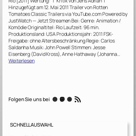
Rio [2011] Wertung: | Kritik von Jens Adrian |
D
Hinzugefügt am 12. Mai 2011 Trailer von Rotten
s
Tomatoes Classic Trailers via YouTube.com Powered by
c
JustWatch — Jetzt Streamen Bei: Genre: Animation /
h
Komödie Originaltitel: Rio Laufzeit: 96 min.
u
Produktionsland: USA Produktionsjahr: 2011 FSK-
n
Freigabe: ohne Altersbeschränkung Regie: Carlos
g
Saldanha Musik: John Powell Stimmen: Jesse
e
Eisenberg (David Kross), Anne Hathaway (Johanna…
l
:
Weiterlesen
f
R
i
i
e
o
b
[
e
2
RSS-Feed
r
Instagram
Mastodon
Threads
Folgen Sie uns bei
0
[
1
2
1
0
]
1
SCHNELLAUSWAHL
4