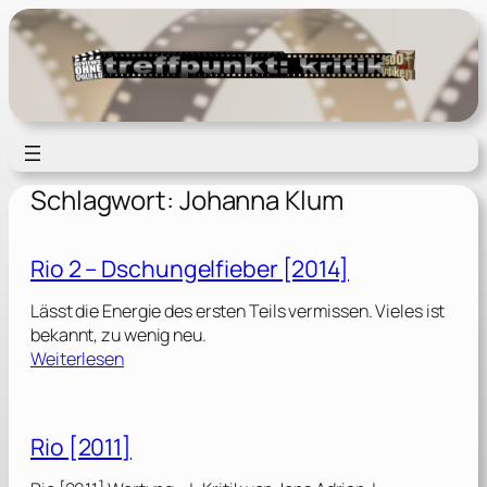
Zum
Inhalt
springen
Schlagwort:
Johanna Klum
Rio 2 – Dschungelfieber [2014]
Lässt die Energie des ersten Teils vermissen. Vieles ist
bekannt, zu wenig neu.
:
Weiterlesen
R
i
o
Rio [2011]
2
–