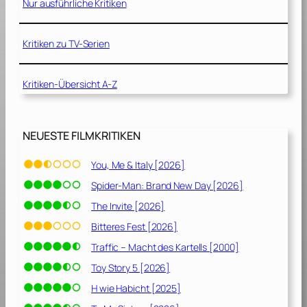
]
Nur ausführliche Kritiken
Kritiken zu TV-Serien
Kritiken-Übersicht A-Z
NEUESTE FILMKRITIKEN
You, Me & Italy [2026]
Spider-Man: Brand New Day [2026]
The Invite [2026]
Bitteres Fest [2026]
Traffic – Macht des Kartells [2000]
Toy Story 5 [2026]
H wie Habicht [2025]