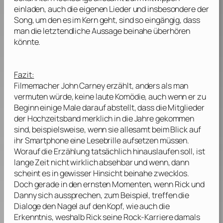
einladen, auch die eigenen Lieder und insbesondere der
Song, um den es im Kern geht, sind so eingängig, dass
man die letztendliche Aussage beinahe überhören
könnte.
Fazit:
Filmemacher
John Carney
erzählt, anders als man
vermuten würde, keine laute Komödie, auch wenn er zu
Beginn einige Male darauf abstellt, dass die Mitglieder
der Hochzeitsband merklich in die Jahre gekommen
sind, beispielsweise, wenn sie allesamt beim Blick auf
ihr Smartphone eine Lesebrille aufsetzen müssen.
Worauf die Erzählung tatsächlich hinauslaufen soll, ist
lange Zeit nicht wirklich absehbar und wenn, dann
scheint es in gewisser Hinsicht beinahe zwecklos.
Doch gerade in den ernsten Momenten, wenn Rick und
Danny sich aussprechen, zum Beispiel, treffen die
Dialoge den Nagel auf den Kopf, wie auch die
Erkenntnis, weshalb Rick seine Rock-Karriere damals