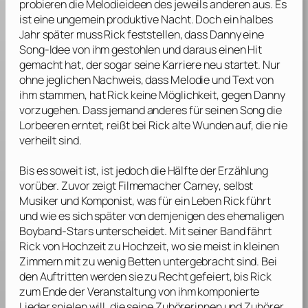
probieren die Melodieideen des jeweils anderen aus. Es
ist eine ungemein produktive Nacht. Doch ein halbes
Jahr später muss Rick feststellen, dass Danny eine
Song-Idee von ihm gestohlen und daraus einen Hit
gemacht hat, der sogar seine Karriere neu startet. Nur
ohne jeglichen Nachweis, dass Melodie und Text von
ihm stammen, hat Rick keine Möglichkeit, gegen Danny
vorzugehen. Dass jemand anderes für seinen Song die
Lorbeeren erntet, reißt bei Rick alte Wunden auf, die nie
verheilt sind.
Bis es soweit ist, ist jedoch die Hälfte der Erzählung
vorüber. Zuvor zeigt Filmemacher
Carney
, selbst
Musiker und Komponist, was für ein Leben Rick führt
und wie es sich später von demjenigen des ehemaligen
Boyband-Stars unterscheidet. Mit seiner Band fährt
Rick von Hochzeit zu Hochzeit, wo sie meist in kleinen
Zimmern mit zu wenig Betten untergebracht sind. Bei
den Auftritten werden sie zu Recht gefeiert, bis Rick
zum Ende der Veranstaltung von ihm komponierte
Lieder spielen will, die seine Zuhörerinnen und Zuhörer