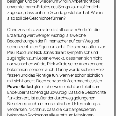
belangen und der wiederum wird in Anbetracht des
unvorstellbaren Erfolgs des Songs kaum öffentlich
zugeben, dass er ihn in Grunde gestohlen hat. Wohin
also soll die Geschichte führen?
Ohne zu viel zu verraten, ist all das am Ende für die
Erzählung weit weniger wichtig, als welche
Beobachtungen der Filmemacher auf dem Weg bei
seinen zentralen Figuren macht. Die sind vor allem von
Paul Rudd
und
Nick Jonas
derart sympathisch und
zugänglich zum Leben erweckt, dass man sich nicht
nur wünschen würde, Rick würde seine Anerkennung
bekommen, sondern auch, Danny würde sich ein Herz
fassen und das Richtige tun, wenn er schon sichtlich
mit sich hadert. Doch ganz so einfach macht es sich
Power Ballad
glücklicherweise nicht und bleibt am
Ende überraschend glaubwürdig. Dass die Geschichte
funktioniert, ist außer der durchweg gelungenen
Besetzung auch der musikalischen Untermalung zu
verdanken. Nicht nur, dass die kurz angespielten,
bekannten Rocksongs allesamt zum Mitwippen