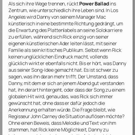
Als sich ihre Wege trennen, rückt
Power Ballad
ins
Zentrum, wie unterschiedlich ihre Leben sind. In Los
Angeles wird Danny von seinem Manager Mac
künstlerisch in eine bestimmte Richtung gedrängt, um
die Erwartung des Plattenlabels an seine Solokarriere
zu erfüllen, während sich Rick einzig von seiner
eigenen künstlerischen Ader leiten lässt, mit seiner
Familie als sein kritisches Publikum. Selbst wenn Rick
keinen unglücklichen Eindruck macht, vollends
glücklich wirkt er ebenfalls nicht. Bis er hört, was Danny
aus seiner Song-Idee gemacht hat. Es ist schwer zu
sagen, was ihn daran mehr trifft. Der Umstand, dass
Danny, mit dem er sich an jenem Abend gut verstanden
hat, ihn derart hintergeht, oder dass der Song zu einem
globalen Hit wird, genau das, was Rick sich immer
gewünscht hat, ohne dass er dafür jedoch die
Anerkennung erhalten würde. Die Frage bleibt, wie
Regisseur
John Carney
die Situation auflösen möchte?
Ohne einen Beweis, dass Melodie und Text von ihm
stammen, hat Rick keine Möglichkeit, Danny zu