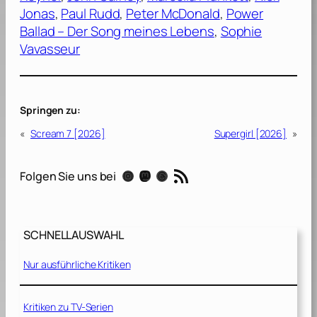
Jonas
, 
Paul Rudd
, 
Peter McDonald
, 
Power
Ballad – Der Song meines Lebens
, 
Sophie
Vavasseur
Springen zu:
«
Scream 7 [2026]
Supergirl [2026]
»
RSS-Feed
Instagram
Mastodon
Threads
Folgen Sie uns bei
SCHNELLAUSWAHL
Nur ausführliche Kritiken
Kritiken zu TV-Serien