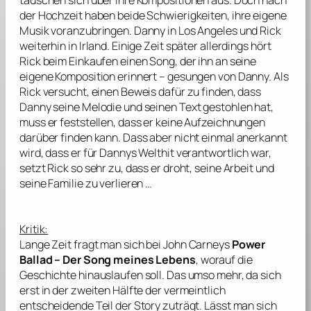
tauschen sich über ihre Kompositionen aus. Doch nach
der Hochzeit haben beide Schwierigkeiten, ihre eigene
Musik voranzubringen. Danny in Los Angeles und Rick
weiterhin in Irland. Einige Zeit später allerdings hört
Rick beim Einkaufen einen Song, der ihn an seine
eigene Komposition erinnert – gesungen von Danny. Als
Rick versucht, einen Beweis dafür zu finden, dass
Danny seine Melodie und seinen Text gestohlen hat,
muss er feststellen, dass er keine Aufzeichnungen
darüber finden kann. Dass aber nicht einmal anerkannt
wird, dass er für Dannys Welthit verantwortlich war,
setzt Rick so sehr zu, dass er droht, seine Arbeit und
seine Familie zu verlieren …
Kritik:
Lange Zeit fragt man sich bei
John Carneys
Power
Ballad – Der Song meines Lebens
, worauf die
Geschichte hinauslaufen soll. Das umso mehr, da sich
erst in der zweiten Hälfte der vermeintlich
entscheidende Teil der Story zuträgt. Lässt man sich