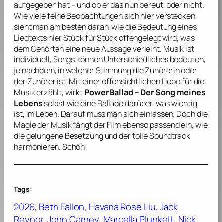
aufgegeben hat – und ob er das nun bereut, oder nicht.
Wie viele feine Beobachtungen sich hier verstecken,
sieht man am besten daran, wie die Bedeutung eines
Liedtexts hier Stück für Stück offengelegt wird, was
dem Gehörten eine neue Aussage verleiht. Musik ist
individuell, Songs können Unterschiedliches bedeuten,
je nachdem, in welcher Stimmung die Zuhörerin oder
der Zuhörer ist. Mit einer offensichtlichen Liebe für die
Musik erzählt, wirkt
Power Ballad – Der Song meines
Lebens
selbst wie eine Ballade darüber, was wichtig
ist, im Leben. Darauf muss man sich einlassen. Doch die
Magie der Musik fängt der Film ebenso passend ein, wie
die gelungene Besetzung und der tolle Soundtrack
harmonieren. Schön!
Tags:
2026
, 
Beth Fallon
, 
Havana Rose Liu
, 
Jack
Reynor
, 
John Carney
, 
Marcella Plunkett
, 
Nick