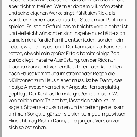
aber nicht mitreißen. Wenn er dort am Mikrofon steht
und seine eigenen Werke singt, fühlt sich Rick, als
würde er in einem ausverkauften Stadion vor Publikum
spielen. Es ist ein Gefühl, das mit nichts vergleichbar ist
und vielleicht wünscht er sich insgeheim, er hätte sich
damals nicht für die Familie entschieden, sondern ein
Leben, wie Danny es führt. Der kann sich vor Fans kaum
retten, obwohl sein großer Erfolg bereits einige Zeit
zurückliegt, hat eine Ausrüstung, von der Rick nur
träumen kann und während letzterer nach Auftritten
nach Hause kommt und im strömenden Regen die
Mülltonnen zum Haus ziehen muss, ist bei Danny das
riesige Anwesen von seinen Angestellten sorgfältig
gepflegt. Der Kontrast könnte größer kaum sein. Wer
von beiden mehr Talent hat, lässt sich dabei kaum
sagen. Sitzen sie zusammen und arbeiten gemeinsam
an ihren Songs, ergänzen sie sich sehr gut. In gewisser
Hinsicht mag Rick in Danny eine jüngere Version von
sich selbst sehen.