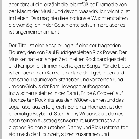
aber darauf ein, erzählt die leichtfüßige Dramödie von
der Macht der Musik und davon, was wirklich wichtig ist
im Leben. Das mag nie die emotionale Wucht entfalten,
die womöglich in der Geschichte schlummert, aber es
ist ungemein charmant.
Der Titel ist eine Anspielung auf eine der tragenden
Figuren, den von
Paul Rudd
gespielten Rick Power. Der
Musiker hat vor langer Zeit in einer Rockband gespielt
und komponiert immer noch eigene Songs. Für die Liebe
ist er nach einem Konzert in Irland dort geblieben und
hat seine Träume vom Starleben und Konzerten rund
um den Globus der Familie wegen aufgegeben.
Inzwischen spielt er in der Band „Bride & Groove“ auf
Hochzeiten Rockhits aus den 1980er-Jahren und das
sogar überaus erfolgreich. Bei einer Hochzeit ist der
ehemalige Boyband-Star Danny Wilson Gast, dem es
nach seinem Ausstieg schwerfällt, künstlerisch auf
eigenen Beinen zu stehen. Danny und Rick unterhalten
sich nach der Hochzeit, sitzen zusammen und