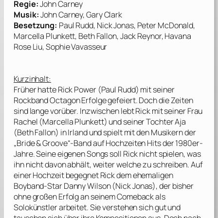
Regie:
John Carney
Musik:
John Carney, Gary Clark
Besetzung:
Paul Rudd, Nick Jonas, Peter McDonald,
Marcella Plunkett, Beth Fallon, Jack Reynor, Havana
Rose Liu, Sophie Vavasseur
Kurzinhalt:
Früher hatte Rick Power (
Paul Rudd
) mit seiner
Rockband Octagon Erfolge gefeiert. Doch die Zeiten
sind lange vorüber. Inzwischen lebt Rick mit seiner Frau
Rachel (
Marcella Plunkett
) und seiner Tochter Aja
(
Beth Fallon
) in Irland und spielt mit den Musikern der
„Bride & Groove“-Band auf Hochzeiten Hits der 1980er-
Jahre. Seine eigenen Songs soll Rick nicht spielen, was
ihn nicht davon abhält, weiter welche zu schreiben. Auf
einer Hochzeit begegnet Rick dem ehemaligen
Boyband-Star Danny Wilson (
Nick Jonas
), der bisher
ohne großen Erfolg an seinem Comeback als
Solokünstler arbeitet. Sie verstehen sich gut und