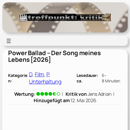
Zum
Inhalt
springen
Power Ballad – Der Song meines
Lebens [2026]
D
, 
Film
, 
P
, 
Kategorie
Lesedauer:
6–
Unterhaltung
n:
ca.
8 Minuten
Wertung:
|
Kritik von
Jens Adrian
|
Hinzugefügt am
12. Mai 2026