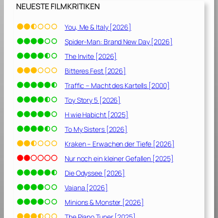
g
NEUESTE FILMKRITIKEN
m
e
You, Me & Italy [2026]
i
Spider-Man: Brand New Day [2026]
n
e
The Invite [2026]
s
Bitteres Fest [2026]
L
Traffic – Macht des Kartells [2000]
e
b
Toy Story 5 [2026]
e
H wie Habicht [2025]
n
To My Sisters [2026]
s
[
Kraken – Erwachen der Tiefe [2026]
2
Nur noch ein kleiner Gefallen [2025]
0
Die Odyssee [2026]
2
6
Vaiana [2026]
]
Minions & Monster [2026]
The Piano Tuner [2025]