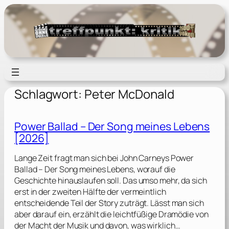
Zum
Inhalt
springen
Schlagwort:
Peter McDonald
Power Ballad – Der Song meines Lebens
[2026]
Lange Zeit fragt man sich bei John Carneys Power
Ballad – Der Song meines Lebens, worauf die
Geschichte hinauslaufen soll. Das umso mehr, da sich
erst in der zweiten Hälfte der vermeintlich
entscheidende Teil der Story zuträgt. Lässt man sich
aber darauf ein, erzählt die leichtfüßige Dramödie von
der Macht der Musik und davon, was wirklich…