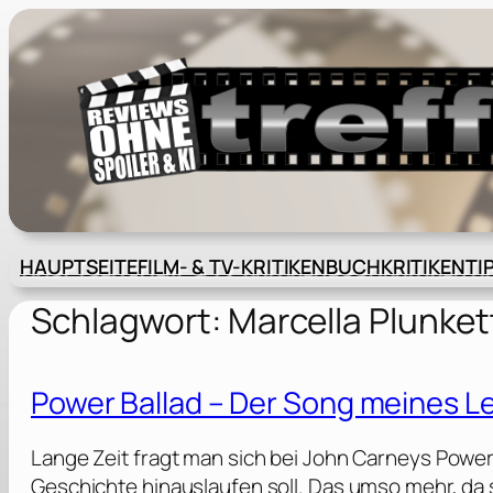
Zum
Inhalt
springen
HAUPTSEITE
FILM- & TV-KRITIKEN
BUCHKRITIKEN
TI
Schlagwort:
Marcella Plunket
Power Ballad – Der Song meines L
Lange Zeit fragt man sich bei John Carneys Power
Geschichte hinauslaufen soll. Das umso mehr, da s