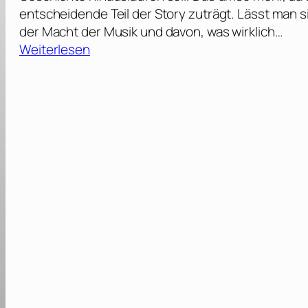
entscheidende Teil der Story zuträgt. Lässt man si
der Macht der Musik und davon, was wirklich…
:
Weiterlesen
P
o
w
e
r
B
a
l
l
a
d
–
D