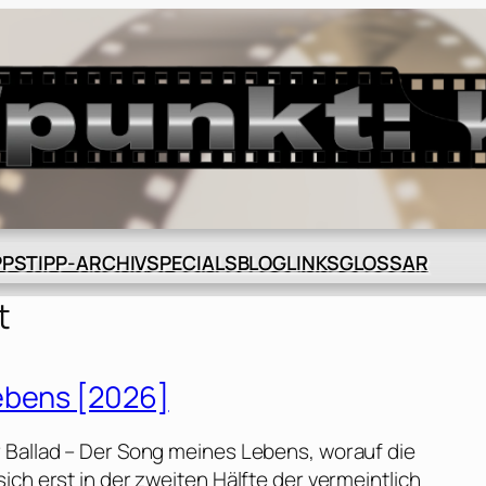
BLOG
GLOSSAR
PPS
TIPP-ARCHIV
SPECIALS
LINKS
t
ebens [2026]
 Ballad – Der Song meines Lebens, worauf die
ich erst in der zweiten Hälfte der vermeintlich