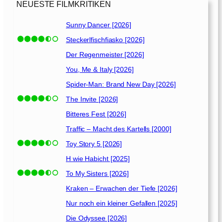
g
NEUESTE FILMKRITIKEN
m
e
Sunny Dancer [2026]
i
Steckerlfischfiasko [2026]
n
e
Der Regenmeister [2026]
s
You, Me & Italy [2026]
L
Spider-Man: Brand New Day [2026]
e
b
The Invite [2026]
e
Bitteres Fest [2026]
n
Traffic – Macht des Kartells [2000]
s
[
Toy Story 5 [2026]
2
H wie Habicht [2025]
0
To My Sisters [2026]
2
6
Kraken – Erwachen der Tiefe [2026]
]
Nur noch ein kleiner Gefallen [2025]
Die Odyssee [2026]