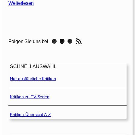
:
Weiterlesen
P
o
w
e
r
RSS-Feed
Instagram
Mastodon
Threads
Folgen Sie uns bei
B
a
l
l
SCHNELLAUSWAHL
a
d
Nur ausführliche Kritiken
–
D
Kritiken zu TV-Serien
e
r
Kritiken-Übersicht A-Z
S
o
n