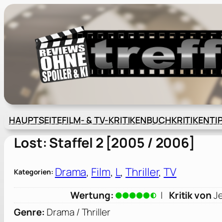
Zum
Inhalt
springen
HAUPTSEITE
FILM- & TV-KRITIKEN
BUCHKRITIKEN
TI
Lost: Staffel 2 [2005 / 2006]
Drama
, 
Film
, 
L
, 
Thriller
, 
TV
Kategorien:
Wertung:
|
Kritik von
J
Genre:
Drama / Thriller