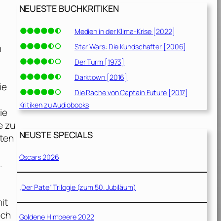
NEUESTE BUCHKRITIKEN
Medien in der Klima-Krise [2022]
Star Wars: Die Kundschafter [2006]
n
Der Turm [1973]
Darktown [2016]
ie
Die Rache von Captain Future [2017]
Kritiken zu Audiobooks
ie
e zu
NEUSTE SPECIALS
lten
Oscars 2026
.
„Der Pate“ Trilogie (zum 50. Jubiläum)
it
och
Goldene Himbeere 2022