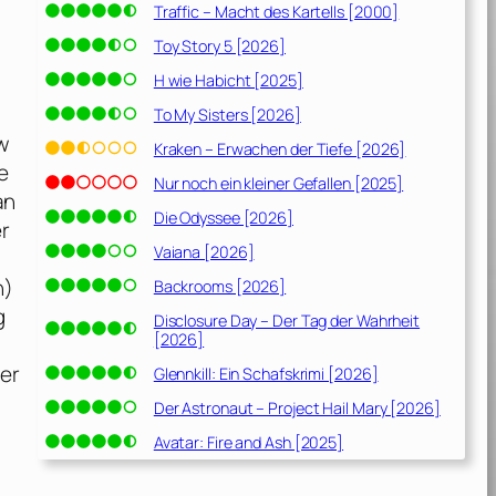
Traffic – Macht des Kartells [2000]
Toy Story 5 [2026]
H wie Habicht [2025]
To My Sisters [2026]
w
Kraken – Erwachen der Tiefe [2026]
le
Nur noch ein kleiner Gefallen [2025]
an
Die Odyssee [2026]
er
Vaiana [2026]
n
)
Backrooms [2026]
g
Disclosure Day – Der Tag der Wahrheit
[2026]
der
Glennkill: Ein Schafskrimi [2026]
Der Astronaut – Project Hail Mary [2026]
Avatar: Fire and Ash [2025]