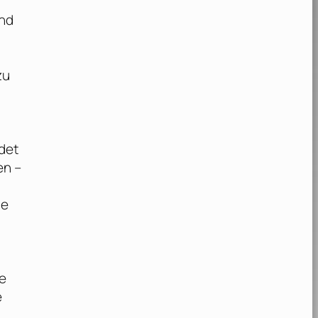
end
zu
det
en –
ie
ie
e