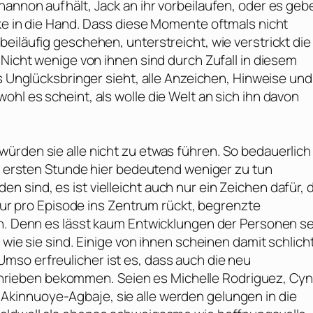
hannon aufhält, Jack an ihr vorbeilaufen, oder es geb
nke in die Hand. Dass diese Momente oftmals nicht
eiläufig geschehen, unterstreicht, wie verstrickt die
 Nicht wenige von ihnen sind durch Zufall in diesem
ls Unglücksbringer sieht, alle Anzeichen, Hinweise und
hl es scheint, als wolle die Welt an sich ihn davon
ürden sie alle nicht zu etwas führen. So bedauerlich
er ersten Stunde hier bedeutend weniger zu tun
sind, es ist vielleicht auch nur ein Zeichen dafür, 
igur pro Episode ins Zentrum rückt, begrenzte
ln. Denn es lässt kaum Entwicklungen der Personen se
 wie sie sind. Einige von ihnen scheinen damit schlich
mso erfreulicher ist es, dass auch die neu
hrieben bekommen. Seien es
Michelle Rodriguez
,
Cyn
 Akinnuoye-Agbaje
, sie alle werden gelungen in die