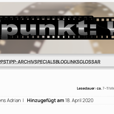
BLOG
GLOSSAR
PPS
TIPP-ARCHIV
SPECIALS
LINKS
Lesedauer: ca.
7–11 M
ens Adrian
|
Hinzugefügt am
18. April 2020