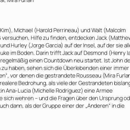
l, Mira Furlan
 Kim), Michael (
Harold Perrineau
) und Walt (
Malcolm
 versuchen, Hilfe zu finden, entdecken Jack (
Matthe
 und Hurley (
Jorge Garcia
) auf der Insel, auf der sie al
uke im Boden. Darin trifft Jack auf Desmond (
Henry I
nd regelmäßig einen Countdown neu startet. Ist John d
zu haben, sehen sich die Überlebenden einer immer
n“, vor denen die gestrandete Rousseau (
Mira Furla
 realere Bedrohung, als viele der Gestrandeten bislan
tin Ana-Lucia (
Michelle Rodriguez
) eine Armee
ie sich wehren – und die Fragen über den Ursprung o
uch dann, als der Gruppe einer der „Anderen“ in die