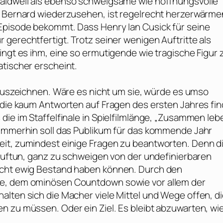
Caldwell
als ebenso schweigsame wie hoffnungsvolle
nn Bernard wiederzusehen, ist regelrecht herzerwärm
e Episode bekommt. Dass
Henry Ian Cusick
für seine
ur gerechtfertigt. Trotz seiner wenigen Auftritte als
ingt es ihm, eine so ermutigende wie tragische Figur 
atischer erscheint.
uszeichnen. Wäre es nicht um sie, würde es umso
, die kaum Antworten auf Fragen des ersten Jahres fin
die im Staffelfinale in Spielfilmlänge, „Zusammen leb
 immerhin soll das Publikum für das kommende Jahr
eit, zumindest einige Fragen zu beantworten. Denn d
 auftun, ganz zu schweigen von der undefinierbaren
icht ewig Bestand haben können. Durch den
ke, dem ominösen Countdown sowie vor allem der
alten sich die Macher viele Mittel und Wege offen, d
n zu müssen. Oder ein Ziel. Es bleibt abzuwarten, wi