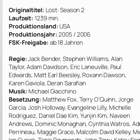
Originaltitel:
Lost: Season 2
Laufzeit:
1239 min.
Produktionsland:
USA
Produktionsjahr:
2005 / 2006
FSK-Freigabe:
ab 18 Jahren
Regie:
Jack Bender, Stephen Williams, Alan
Taylor, Adam Davidson, Eric Laneuville, Paul
Edwards, Matt Earl Beesley, Roxann Dawson,
Karen Gaviola, Deran Sarafian
Musik:
Michael Giacchino
Besetzung:
Matthew Fox, Terry O’Quinn, Jorge
Garcia, Josh Holloway, Evangeline Lilly, Michelle
Rodriguez, Daniel Dae Kim, Yunjin Kim, Naveen
Andrews, Dominic Monaghan, Cynthia Watros, Ade
Perrineau, Maggie Grace, Malcolm David Kelley, M