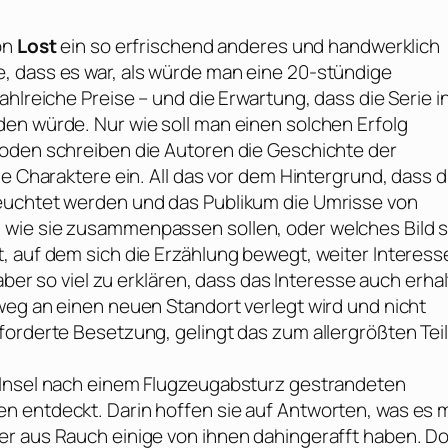
on
Lost
ein so erfrischend anderes und handwerklich
, dass es war, als würde man eine 20-stündige
hlreiche Preise – und die Erwartung, dass die Serie i
en würde. Nur wie soll man einen solchen Erfolg
soden schreiben die Autoren die Geschichte der
e Charaktere ein. All das vor dem Hintergrund, dass d
euchtet werden und das Publikum die Umrisse von
wie sie zusammenpassen sollen, oder welches Bild s
, auf dem sich die Erzählung bewegt, weiter Interess
aber so viel zu erklären, dass das Interesse auch erha
weg an einen neuen Standort verlegt wird und nicht
orderte Besetzung, gelingt das zum allergrößten Teil
 Insel nach einem Flugzeugabsturz gestrandeten
n entdeckt. Darin hoffen sie auf Antworten, was es m
er aus Rauch einige von ihnen dahingerafft haben. D