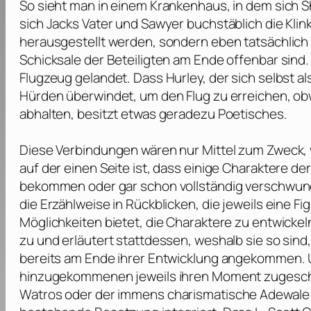
So sieht man in einem Krankenhaus, in dem sich S
sich Jacks Vater und Sawyer buchstäblich die Kli
herausgestellt werden, sondern eben tatsächlich b
Schicksale der Beteiligten am Ende offenbar sind.
Flugzeug gelandet. Dass Hurley, der sich selbst a
Hürden überwindet, um den Flug zu erreichen, obwo
abhalten, besitzt etwas geradezu Poetisches.
Diese Verbindungen wären nur Mittel zum Zweck, w
auf der einen Seite ist, dass einige Charaktere d
bekommen oder gar schon vollständig verschwunden 
die Erzählweise in Rückblicken, die jeweils eine F
Möglichkeiten bietet, die Charaktere zu entwicke
zu und erläutert stattdessen, weshalb sie so sind,
bereits am Ende ihrer Entwicklung angekommen. U
hinzugekommenen jeweils ihren Moment zugesc
Watros
oder der immens charismatische
Adewale