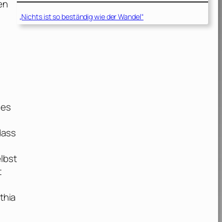
en
„Nichts ist so beständig wie der Wandel“
 es
dass
lbst
t
thia