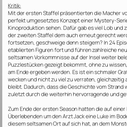
Kritik:
Mit der ersten Staffel präsentierten die Macher v
perfekt umgesetztes Konzept einer Mystery-Serie
Kinoproduktion sehen. Dafür gab es viel Lob und za
der zweiten Staffel dem auch erneut gerecht werd
fortsetzen, geschweige denn steigern? In 24 Epi
etablierten Figuren fort und führen zahlreiche neu
seltsamen Vorkommnisse auf der Insel weiter bel
Puzzlestücken gezeigt bekommt, ohne zu wissen, 
am Ende ergeben werden. Es ist ein schmaler Grat
wecken und nicht zu viel zu verraten, gleichzeitig 
bleibt. Dadurch, dass die Geschichte vom Strand 
zuletzt durch die weiterhin hervorragende und gef
Zum Ende der ersten Season hatten die auf einer
Überlebenden um den Arzt Jack eine Luke im Bode
diesem seltsamen Ort auf sich hat, an dem Monst