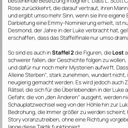
bestehende Besetzung integriert. Dass
L. Scott 
Rose zurückkehrt, die darauf vertraut, ihren Ma
und ergibt umso mehr Sinn, wenn sie ihre eigen
Darbietung eine
Emmy
-Nominierung erhielt, ist n
Desmond, der Jahre in der Luke verbracht hat, gel
erschaffen, dass das Staffelfinale nur umso dram
So sind es auch in
Staffel 2
die Figuren, die
Lost
a
schwerer fallen, der Geschichte folgen zu wollen
und dafür nur noch mehr Mysterien aufwirft. Dass 
Alleine Sterben“, stark zunehmen, wundert nicht,
neugierig gemacht werden. Es wird jedoch auch Z
Rätsel, die sich für die Überlebenden in der Luke
Gefahr, die von „den Anderen“ ausgeht, werden n
Schauplatzwechsel weg von der Höhle hin zur Lu
Bedrohung, die immer größer zu werden scheint, h
Story voranzutreiben, ohne eine Richtung vorgebe
lange diese Taktik funktioniert.