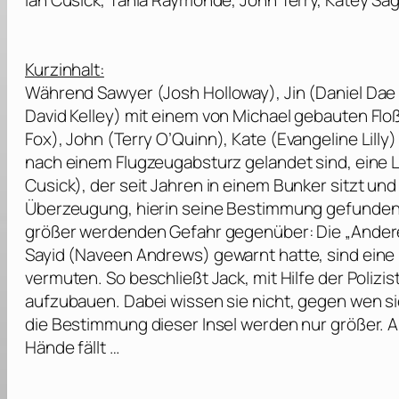
Ian Cusick, Tania Raymonde, John Terry, Katey Saga
Kurzinhalt:
Während Sawyer (
Josh Holloway
), Jin (Daniel Dae
David Kelley
) mit einem von Michael gebauten Floß
Fox
), John (
Terry O’Quinn
), Kate (
Evangeline Lilly
)
nach einem Flugzeugabsturz gelandet sind, eine L
Cusick
), der seit Jahren in einem Bunker sitzt u
Überzeugung, hierin seine Bestimmung gefunden 
größer werdenden Gefahr gegenüber: Die „Andere
Sayid (
Naveen Andrews
) gewarnt hatte, sind eine
vermuten. So beschließt Jack, mit Hilfe der Polizis
aufzubauen. Dabei wissen sie nicht, gegen wen s
die Bestimmung dieser Insel werden nur größer. A
Hände fällt …