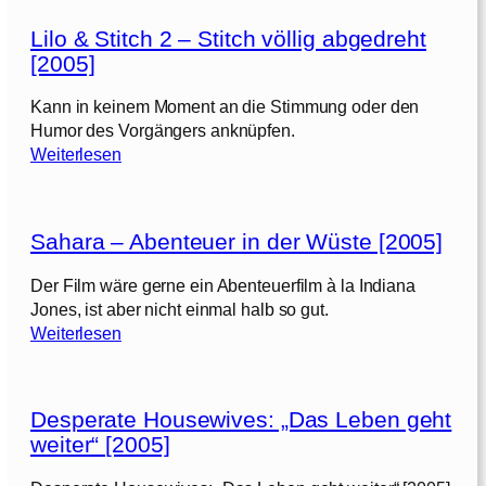
e
s
l
Lilo & Stitch 2 – Stitch völlig abgedreht
t
[2005]
:
2
S
[
Kann in keinem Moment an die Stimmung oder den
t
2
Humor des Vorgängers anknüpfen.
a
:
0
Weiterlesen
f
L
0
f
i
5
e
l
l
Sahara – Abenteuer in der Wüste [2005]
o
/
2
1
Der Film wäre gerne ein Abenteuerfilm à la Indiana
&
0
[
Jones, ist aber nicht einmal halb so gut.
S
0
:
2
Weiterlesen
t
6
S
0
i
]
a
0
t
h
4
c
Desperate Housewives: „Das Leben geht
a
h
weiter“ [2005]
r
/
a
2