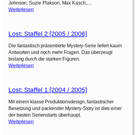
Johnson, Suzie Plakson, Max Kasch,…
:
Weiterlesen
R
e
d
Lost: Staffel 2 [2005 / 2006]
E
y
Die fantastisch präsentierte Mystery-Serie liefert kaum
e
Antworten und noch mehr Fragen. Das überzeugt
[
bislang durch die starken Figuren.
2
:
Weiterlesen
0
L
0
o
5
s
]
Lost: Staffel 1 [2004 / 2005]
t
:
Mit einem klasse Produktionsdesign, fantastischer
S
Besetzung und packender Mystery-Story ist dies einer
t
der besten Serienstarts überhaupt.
a
:
Weiterlesen
f
L
f
o