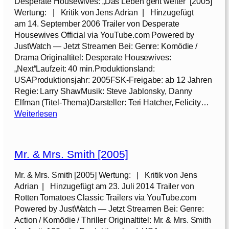
2
Desperate Housewives: „Das Leben geht weiter“ [2005]
–
0
Wertung: | Kritik von Jens Adrian | Hinzugefügt
A
0
–
am 14. September 2006 Trailer von Desperate
b
5
S
Housewives Official via YouTube.com Powered by
e
]
t
JustWatch — Jetzt Streamen Bei: Genre: Komödie /
n
i
Drama Originaltitel: Desperate Housewives:
t
t
„Next“Laufzeit: 40 min.Produktionsland:
e
c
USAProduktionsjahr: 2005FSK-Freigabe: ab 12 Jahren
u
h
Regie: Larry ShawMusik: Steve Jablonsky, Danny
e
v
Elfman (Titel-Thema)Darsteller: Teri Hatcher, Felicity…
r
:
ö
Weiterlesen
i
D
l
n
e
l
d
s
i
e
Mr. & Mrs. Smith [2005]
p
g
r
e
a
W
Mr. & Mrs. Smith [2005] Wertung: | Kritik von Jens
r
b
ü
Adrian | Hinzugefügt am 23. Juli 2014 Trailer von
a
g
s
Rotten Tomatoes Classic Trailers via YouTube.com
t
e
t
Powered by JustWatch — Jetzt Streamen Bei: Genre:
e
d
e
Action / Komödie / Thriller Originaltitel: Mr. & Mrs. Smith
H
r