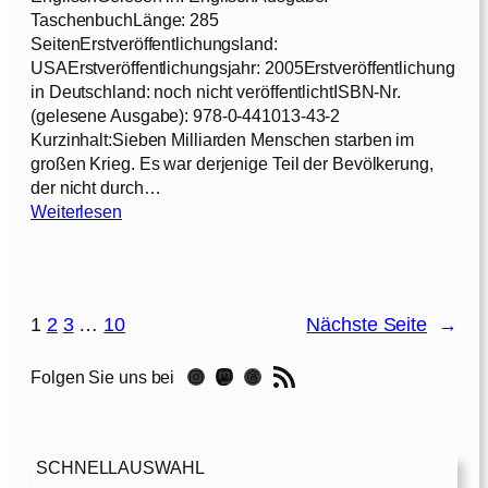
M
TaschenbuchLänge: 285
o
SeitenErstveröffentlichungsland:
u
USAErstveröffentlichungsjahr: 2005Erstveröffentlichung
n
in Deutschland: noch nicht veröffentlichtISBN-Nr.
t
(gelesene Ausgabe): 978-0-441013-43-2
a
Kurzinhalt:Sieben Milliarden Menschen starben im
i
großen Krieg. Es war derjenige Teil der Bevölkerung,
n
der nicht durch…
[
:
Weiterlesen
2
J
0
o
0
e
5
H
]
1
2
3
…
10
Nächste Seite
→
a
l
RSS-Feed
Instagram
Mastodon
Threads
Folgen Sie uns bei
d
e
m
a
SCHNELLAUSWAHL
n