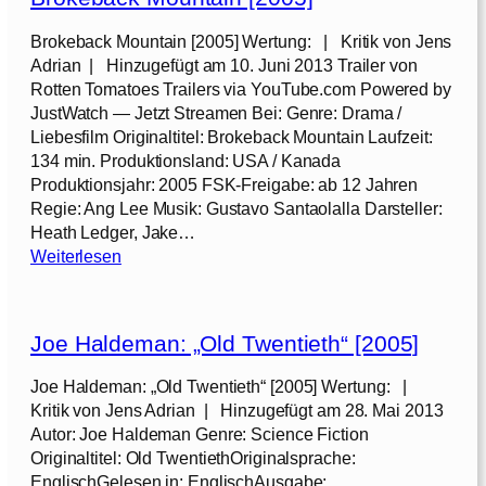
e
e
5
l
h
Brokeback Mountain [2005] Wertung: | Kritik von Jens
]
-
t
Adrian | Hinzugefügt am 10. Juni 2013 Trailer von
A
w
Rotten Tomatoes Trailers via YouTube.com Powered by
[
e
JustWatch — Jetzt Streamen Bei: Genre: Drama /
2
i
Liebesfilm Originaltitel: Brokeback Mountain Laufzeit:
0
t
134 min. Produktionsland: USA / Kanada
0
e
Produktionsjahr: 2005 FSK-Freigabe: ab 12 Jahren
5
r
Regie: Ang Lee Musik: Gustavo Santaolalla Darsteller:
]
“
Heath Ledger, Jake…
[
:
Weiterlesen
2
B
0
r
0
o
Joe Haldeman: „Old Twentieth“ [2005]
5
k
]
e
Joe Haldeman: „Old Twentieth“ [2005] Wertung: |
b
Kritik von Jens Adrian | Hinzugefügt am 28. Mai 2013
a
Autor: Joe Haldeman Genre: Science Fiction
c
Originaltitel: Old TwentiethOriginalsprache:
k
EnglischGelesen in: EnglischAusgabe: