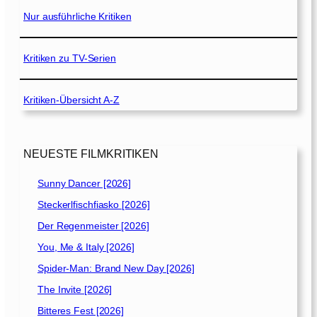
:
Nur ausführliche Kritiken
„
O
l
Kritiken zu TV-Serien
d
T
w
Kritiken-Übersicht A-Z
e
n
t
NEUESTE FILMKRITIKEN
i
e
Sunny Dancer [2026]
t
Steckerlfischfiasko [2026]
h
“
Der Regenmeister [2026]
[
You, Me & Italy [2026]
2
Spider-Man: Brand New Day [2026]
0
0
The Invite [2026]
5
Bitteres Fest [2026]