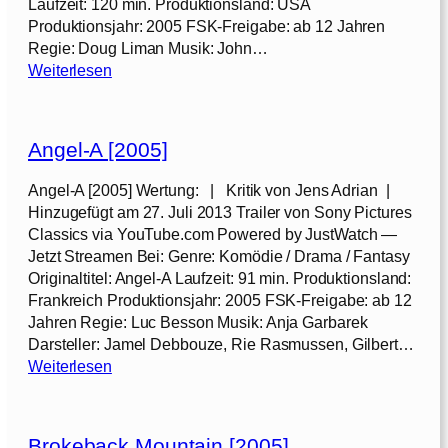
[
Laufzeit: 120 min. Produktionsland: USA
o
e
2
Produktionsjahr: 2005 FSK-Freigabe: ab 12 Jahren
u
h
0
Regie: Doug Liman Musik: John…
s
t
:
0
Weiterlesen
e
[
M
5
w
2
r
]
i
0
.
v
Angel-A [2005]
0
&
e
5
M
Angel-A [2005] Wertung: | Kritik von Jens Adrian |
s
]
r
Hinzugefügt am 27. Juli 2013 Trailer von Sony Pictures
:
s
Classics via YouTube.com Powered by JustWatch —
„
.
Jetzt Streamen Bei: Genre: Komödie / Drama / Fantasy
D
S
Originaltitel: Angel-A Laufzeit: 91 min. Produktionsland:
a
m
Frankreich Produktionsjahr: 2005 FSK-Freigabe: ab 12
s
i
Jahren Regie: Luc Besson Musik: Anja Garbarek
L
t
Darsteller: Jamel Debbouze, Rie Rasmussen, Gilbert…
e
h
:
Weiterlesen
b
[
A
e
2
n
n
0
g
g
0
Brokeback Mountain [2005]