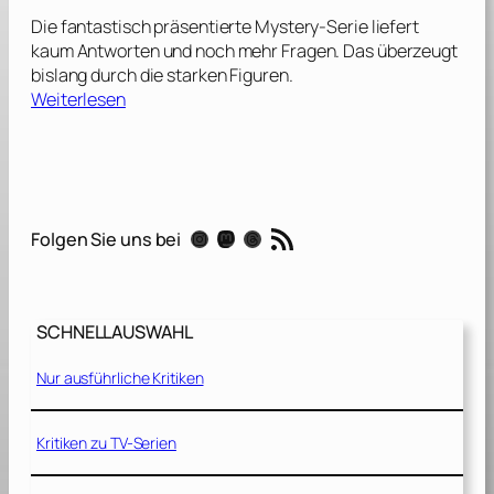
:
Die fantastisch präsentierte Mystery-Serie liefert
S
kaum Antworten und noch mehr Fragen. Das überzeugt
t
bislang durch die starken Figuren.
a
:
Weiterlesen
f
L
f
o
e
s
l
t
:
RSS-Feed
3
Instagram
Mastodon
Threads
Folgen Sie uns bei
S
[
t
2
a
0
f
0
SCHNELLAUSWAHL
f
6
e
Nur ausführliche Kritiken
l
/
2
2
Kritiken zu TV-Serien
0
[
0
2