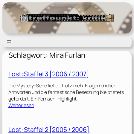
Zum
Inhalt
springen
Schlagwort:
Mira Furlan
Lost: Staffel 3 [2006 / 2007]
Die Mystery-Serie liefert trotz mehr Fragen endlich
Antworten und die fantastische Besetzung bleibt stets
gefordert. Ein Fernseh-Highlight.
:
Weiterlesen
L
o
s
Lost: Staffel 2 [2005 / 2006]
t