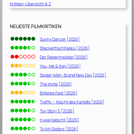
7
Kritiken-Übersicht A-Z
0
]
0
5
NEUESTE FILMKRITIKEN
/
2
Sunny Dancer [2026]
0
Steckerlfischfiasko [2026]
0
6
Der Regenmeister [2026]
]
You, Me & Italy [2026]
Spider-Man: Brand New Day [2026]
The Invite [2026]
Bitteres Fest [2026]
Traffic – Macht des Kartells [2000]
Toy Story 5 [2026]
H wie Habicht [2025]
To My Sisters [2026]