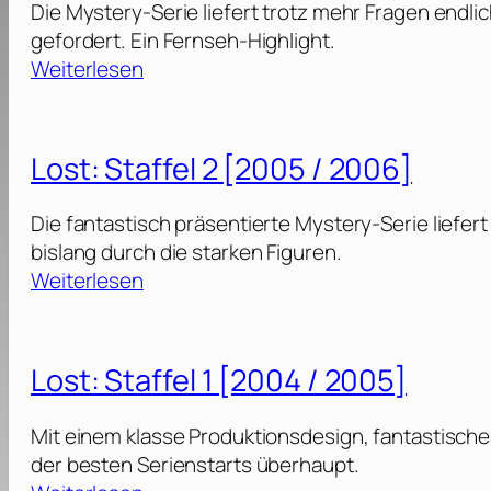
]
Die Mystery-Serie liefert trotz mehr Fragen endli
1
S
gefordert. Ein Fernseh-Highlight.
5
]
t
:
Weiterlesen
[
a
L
2
f
o
0
f
s
0
Lost: Staffel 2 [2005 / 2006]
e
t
9
l
:
]
Die fantastisch präsentierte Mystery-Serie lief
S
bislang durch die starken Figuren.
4
t
:
Weiterlesen
[
a
L
2
f
o
0
f
s
0
Lost: Staffel 1 [2004 / 2005]
e
t
8
l
:
]
Mit einem klasse Produktionsdesign, fantastisch
S
der besten Serienstarts überhaupt.
3
t