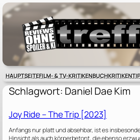
Zum
Inhalt
springen
HAUPTSEITE
FILM- & TV-KRITIKEN
BUCHKRITIKEN
TI
Schlagwort:
Daniel Dae Kim
Joy Ride – The Trip [2023]
Anfangs nur platt und absehbar, ist es insbesond
Hinsicht als auch körperbetont, die ebenso erzw