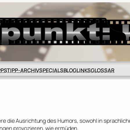
BLOG
GLOSSAR
PPS
TIPP-ARCHIV
SPECIALS
LINKS
ere die Ausrichtung des Humors, sowohl in sprachlich
ungen provozieren, wie ermüden.