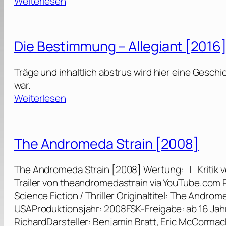
:
Weiterlesen
[
a
L
2
f
o
0
f
s
0
Die Bestimmung – Allegiant [2016
e
t
6
l
:
Träge und inhaltlich abstrus wird hier eine Gesch
S
/
war.
2
t
2
:
Weiterlesen
[
a
0
D
2
f
0
i
0
f
7
e
0
The Andromeda Strain [2008]
e
]
B
5
l
e
The Andromeda Strain [2008] Wertung: | Kritik 
s
/
Trailer von theandromedastrain via YouTube.com
1
t
2
Science Fiction / Thriller Originaltitel: The Andro
[
i
0
USAProduktionsjahr: 2008FSK-Freigabe: ab 16 Jahr
2
m
0
RichardDarsteller: Benjamin Bratt, Eric McCormack,
0