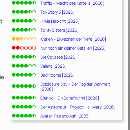
Traffic – Macht des Kartells [2000]
Toy Story 5 [2026]
d
H wie Habicht [2025]
To My Sisters [2026]
Kraken – Erwachen der Tiefe [2026]
Nur noch ein kleiner Gefallen [2025]
Die Odyssee [2026]
Vaiana [2026]
Backrooms [2026]
ie
Disclosure Day – Der Tag der Wahrheit
[2026]
Glennkill: Ein Schafskrimi [2026]
Der Astronaut – Project Hail Mary [2026]
Avatar: Fire and Ash [2025]