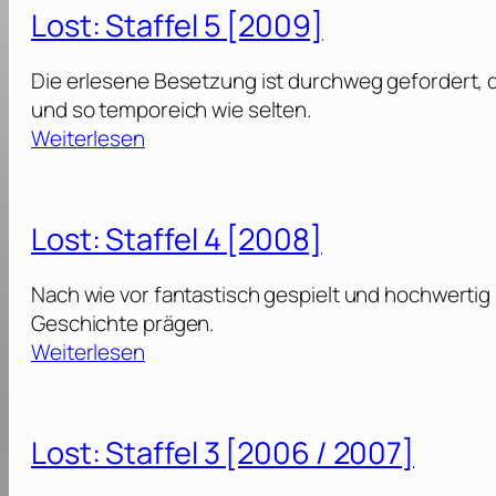
s
[
Lost: Staffel 5 [2009]
r
t
2
l
:
0
Die erlesene Besetzung ist durchweg gefordert, 
e
S
2
und so temporeich wie selten.
t
t
3
:
Weiterlesen
z
a
]
L
t
f
o
e
f
s
D
Lost: Staffel 4 [2008]
e
t
r
l
:
a
Nach wie vor fantastisch gespielt und hochwertig p
S
c
Geschichte prägen.
6
t
h
:
Weiterlesen
[
a
e
L
2
f
[
o
0
f
2
s
1
Lost: Staffel 3 [2006 / 2007]
e
0
t
0
l
2
: