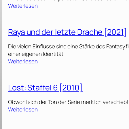
:
Weiterlesen
J
o
y
Raya und der letzte Drache [2021]
R
i
Die vielen Einflüsse sind eine Stärke des Fantas
d
einer eigenen Identität.
e
:
Weiterlesen
R
–
a
T
y
Lost: Staffel 6 [2010]
h
a
e
u
Obwohl sich der Ton der Serie merklich verschiebt
T
n
:
Weiterlesen
r
d
L
i
d
o
p
e