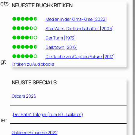
tets
NEUESTE BUCHKRITIKEN
Medien in der Klima-Krise [2022]
Star Wars: Die Kundschafter [2006]
Der Turm [1973]
Darktown [2016]
Die Rache von Captain Future [2017]
ugt
Kritiken zu Audiobooks
NEUSTE SPECIALS
Oscars 2026
„Der Pate“ Trilogie (zum 50. Jubiläum)
ner
Goldene Himbeere 2022