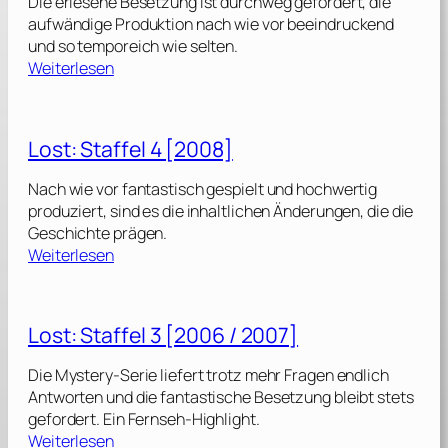
Die erlesene Besetzung ist durchweg gefordert, die
S
aufwändige Produktion nach wie vor beeindruckend
t
und so temporeich wie selten.
a
:
Weiterlesen
f
L
f
o
e
s
Lost: Staffel 4 [2008]
l
t
:
Nach wie vor fantastisch gespielt und hochwertig
6
S
produziert, sind es die inhaltlichen Änderungen, die die
[
t
Geschichte prägen.
2
a
:
Weiterlesen
0
f
L
1
f
o
0
e
s
]
Lost: Staffel 3 [2006 / 2007]
l
t
:
Die Mystery-Serie liefert trotz mehr Fragen endlich
5
S
Antworten und die fantastische Besetzung bleibt stets
[
t
gefordert. Ein Fernseh-Highlight.
2
a
:
Weiterlesen
0