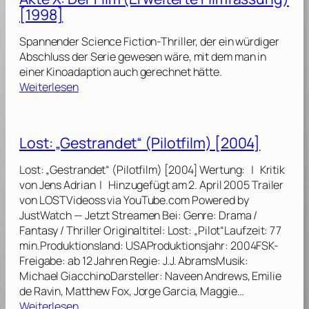
t
/
[1998]
:
2
2
S
0
[
Spannender Science Fiction-Thriller, der ein würdiger
t
0
2
Abschluss der Serie gewesen wäre, mit dem man in
a
7
0
einer Kinoadaption auch gerechnet hätte.
f
]
:
0
Weiterlesen
f
A
5
e
k
l
t
/
Lost: „Gestrandet“ (Pilotfilm) [2004]
e
2
1
0
[
Lost: „Gestrandet“ (Pilotfilm) [2004] Wertung: | Kritik
X
0
2
von Jens Adrian | Hinzugefügt am 2. April 2005 Trailer
:
6
0
von LOSTVideoss via YouTube.com Powered by
D
]
0
JustWatch — Jetzt Streamen Bei: Genre: Drama /
e
4
Fantasy / Thriller Originaltitel: Lost: „Pilot“Laufzeit: 77
r
min.Produktionsland: USAProduktionsjahr: 2004FSK-
F
/
Freigabe: ab 12 Jahren Regie: J.J. AbramsMusik:
i
2
Michael GiacchinoDarsteller: Naveen Andrews, Emilie
l
0
de Ravin, Matthew Fox, Jorge Garcia, Maggie…
m
:
0
Weiterlesen