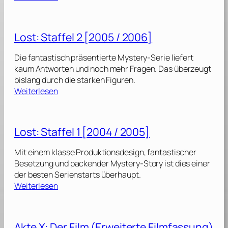
f
L
0
f
o
9
e
s
]
Lost: Staffel 2 [2005 / 2006]
l
t
:
Die fantastisch präsentierte Mystery-Serie liefert
4
S
kaum Antworten und noch mehr Fragen. Das überzeugt
[
t
bislang durch die starken Figuren.
2
a
:
Weiterlesen
0
f
L
0
f
o
8
e
s
]
Lost: Staffel 1 [2004 / 2005]
l
t
:
Mit einem klasse Produktionsdesign, fantastischer
3
S
Besetzung und packender Mystery-Story ist dies einer
[
t
der besten Serienstarts überhaupt.
2
a
:
Weiterlesen
0
f
L
0
f
o
6
e
s
Akte X: Der Film (Erweiterte Filmfassung)
l