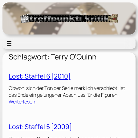
Zum
Inhalt
springen
Schlagwort:
Terry O’Quinn
Lost: Staffel 6 [2010]
Obwohl sich der Ton der Serie merklich verschiebt, ist
das Ende ein gelungener Abschluss für die Figuren.
:
Weiterlesen
L
o
s
Lost: Staffel 5 [2009]
t
: