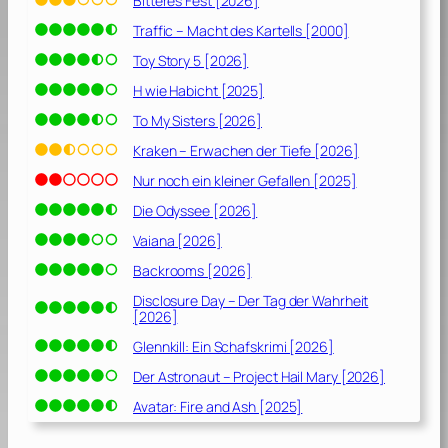
Bitteres Fest [2026]
7
Traffic – Macht des Kartells [2000]
]
Toy Story 5 [2026]
H wie Habicht [2025]
To My Sisters [2026]
Kraken – Erwachen der Tiefe [2026]
Nur noch ein kleiner Gefallen [2025]
Die Odyssee [2026]
Vaiana [2026]
Backrooms [2026]
Disclosure Day – Der Tag der Wahrheit
[2026]
Glennkill: Ein Schafskrimi [2026]
Der Astronaut – Project Hail Mary [2026]
Avatar: Fire and Ash [2025]