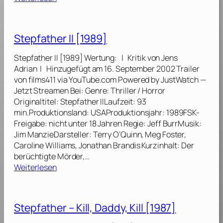
(
L
5
E
o
]
r
s
Stepfather II [1989]
w
t
e
:
Stepfather II [1989] Wertung: | Kritik von Jens
i
„
Adrian | Hinzugefügt am 16. September 2002 Trailer
t
G
von films411 via YouTube.com Powered by JustWatch —
e
e
Jetzt Streamen Bei: Genre: Thriller / Horror
r
s
Originaltitel: Stepfather IILaufzeit: 93
t
t
min.Produktionsland: USAProduktionsjahr: 1989FSK-
e
r
Freigabe: nicht unter 18 Jahren Regie: Jeff BurrMusik:
F
a
Jim ManzieDarsteller: Terry O’Quinn, Meg Foster,
i
n
Caroline Williams, Jonathan Brandis Kurzinhalt: Der
l
d
berüchtigte Mörder,…
m
e
:
Weiterlesen
f
t
S
a
“
t
s
(
e
s
Stepfather – Kill, Daddy, Kill [1987]
P
p
u
i
f
n