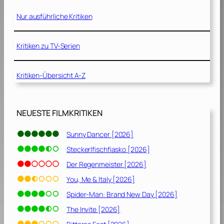
–
Nur ausführliche Kritiken
K
i
l
Kritiken zu TV-Serien
l
,
Kritiken-Übersicht A-Z
D
a
d
d
NEUESTE FILMKRITIKEN
y
,
Sunny Dancer [2026]
K
Steckerlfischfiasko [2026]
i
l
Der Regenmeister [2026]
l
You, Me & Italy [2026]
[
Spider-Man: Brand New Day [2026]
1
9
The Invite [2026]
8