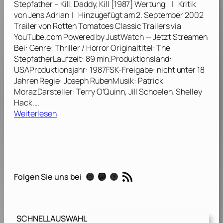
Stepfather – Kill, Daddy, Kill [1987] Wertung: | Kritik
l
a
g
von Jens Adrian | Hinzugefügt am 2. September 2002
o
t
)
Trailer von Rotten Tomatoes Classic Trailers via
t
h
[
YouTube.com Powered by JustWatch — Jetzt Streamen
f
e
1
Bei: Genre: Thriller / Horror Originaltitel: The
i
r
9
StepfatherLaufzeit: 89 min.Produktionsland:
l
I
9
USAProduktionsjahr: 1987FSK-Freigabe: nicht unter 18
m
I
8
Jahren Regie: Joseph RubenMusik: Patrick
)
[
]
MorazDarsteller: Terry O’Quinn, Jill Schoelen, Shelley
[
1
Hack,…
2
9
:
Weiterlesen
0
8
S
0
9
t
4
]
e
]
p
f
RSS-Feed
Instagram
Mastodon
Threads
Folgen Sie uns bei
a
t
h
e
SCHNELLAUSWAHL
r