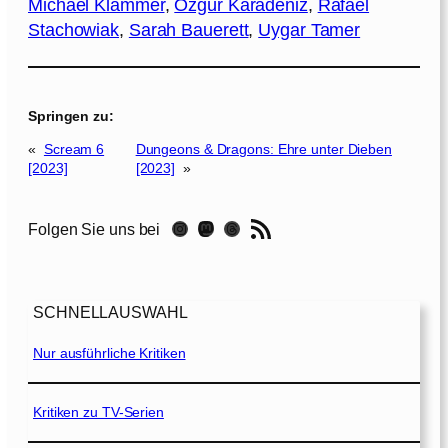
Michael Klammer
, 
Özgür Karadeniz
, 
Rafael
Stachowiak
, 
Sarah Bauerett
, 
Uygar Tamer
Springen zu:
«
Scream 6
Dungeons & Dragons: Ehre unter Dieben
[2023]
[2023]
»
RSS-Feed
Instagram
Mastodon
Threads
Folgen Sie uns bei
SCHNELLAUSWAHL
Nur ausführliche Kritiken
Kritiken zu TV-Serien