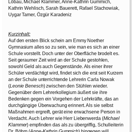
Löbau, Michael Klammer, Anne-Kathrin Gummich,
Kathrin Wehlisch, Sarah Bauerett, Rafael Stachowiak,
Uygar Tamer, Özgür Karadeniz
Kurzinhalt:
Auf den ersten Blick schein am Emmy Noether
Gymnasium alles so zu sein, wie man es sich an einer
Schule vorstellt. Doch unter der Oberfläche brodelt es.
Seit geraumer Zeit wird an der Schule gestohlen,
sowohl Geld als auch Gegenstände. Als einer ihrer
Schüler verdächtigt wird, findet sich die erst seit Kurzem
an der Schule unterrichtende Lehrerin Carla Nowak
(
Leonie Benesch
) zwischen den Stühlen wieder.
Gegenüber dem Lehrerkollegium äußert sie ihre
Bedenken gegen ein Vorgehen der Lehrkräfte, das an
durchgängige Überwachung erinnert. Als sie selbst
Maßnahmen ergreift, gerät eine erwachsene Person in
Verdacht. Auch Lehrer wie Herr Liebenwerda (
Michael
Klammer
) empfinden das als zu übergriffig, Schulleiterin
Dr. Böhm (
Anne-Kathrin Gummich
) hingegen will