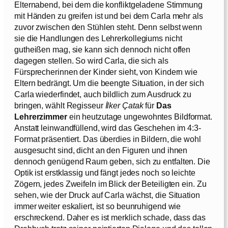
Elternabend, bei dem die konfliktgeladene Stimmung
mit Händen zu greifen ist und bei dem Carla mehr als
zuvor zwischen den Stühlen steht. Denn selbst wenn
sie die Handlungen des Lehrerkollegiums nicht
gutheißen mag, sie kann sich dennoch nicht offen
dagegen stellen. So wird Carla, die sich als
Fürsprecherinnen der Kinder sieht, von Kindern wie
Eltern bedrängt. Um die beengte Situation, in der sich
Carla wiederfindet, auch bildlich zum Ausdruck zu
bringen, wählt Regisseur
İlker Çatak
für
Das
Lehrerzimmer
ein heutzutage ungewohntes Bildformat.
Anstatt leinwandfüllend, wird das Geschehen im 4:3-
Format präsentiert. Das überdies in Bildern, die wohl
ausgesucht sind, dicht an den Figuren und ihnen
dennoch genügend Raum geben, sich zu entfalten. Die
Optik ist erstklassig und fängt jedes noch so leichte
Zögern, jedes Zweifeln im Blick der Beteiligten ein. Zu
sehen, wie der Druck auf Carla wächst, die Situation
immer weiter eskaliert, ist so beunruhigend wie
erschreckend. Daher es ist merklich schade, dass das