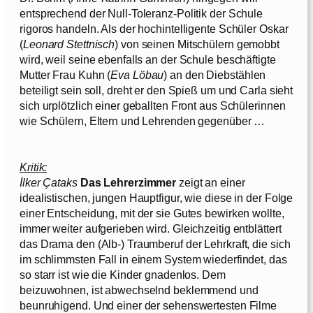
entsprechend der Null-Toleranz-Politik der Schule
rigoros handeln. Als der hochintelligente Schüler Oskar
(
Leonard Stettnisch
) von seinen Mitschülern gemobbt
wird, weil seine ebenfalls an der Schule beschäftigte
Mutter Frau Kuhn (
Eva Löbau
) an den Diebstählen
beteiligt sein soll, dreht er den Spieß um und Carla sieht
sich urplötzlich einer geballten Front aus Schülerinnen
wie Schülern, Eltern und Lehrenden gegenüber …
Kritik:
İlker Çataks
Das Lehrerzimmer
zeigt an einer
idealistischen, jungen Hauptfigur, wie diese in der Folge
einer Entscheidung, mit der sie Gutes bewirken wollte,
immer weiter aufgerieben wird. Gleichzeitig entblättert
das Drama den (Alb-) Traumberuf der Lehrkraft, die sich
im schlimmsten Fall in einem System wiederfindet, das
so starr ist wie die Kinder gnadenlos. Dem
beizuwohnen, ist abwechselnd beklemmend und
beunruhigend. Und einer der sehenswertesten Filme