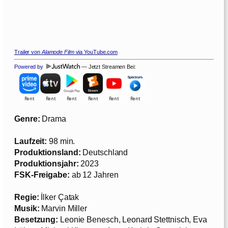
Trailer von
Alamode Film
via YouTube.com
Powered by
— Jetzt Streamen Bei:
Genre:
Drama
Laufzeit:
98 min.
Produktionsland:
Deutschland
Produktionsjahr:
2023
FSK-Freigabe:
ab 12 Jahren
Regie:
İlker Çatak
Musik:
Marvin Miller
Besetzung:
Leonie Benesch, Leonard Stettnisch, Eva