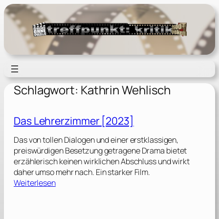
Zum
Inhalt
springen
Schlagwort:
Kathrin Wehlisch
Das Lehrerzimmer [2023]
Das von tollen Dialogen und einer erstklassigen,
preiswürdigen Besetzung getragene Drama bietet
erzählerisch keinen wirklichen Abschluss und wirkt
daher umso mehr nach. Ein starker Film.
:
Weiterlesen
D
a
s