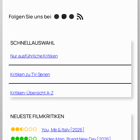
L
e
RSS-Feed
Instagram
Mastodon
Threads
Folgen Sie uns bei
h
r
e
r
SCHNELLAUSWAHL
z
i
Nur ausführliche Kritiken
m
m
e
Kritiken zu TV-Serien
r
[
Kritiken-Übersicht A-Z
2
0
2
3
NEUESTE FILMKRITIKEN
]
You, Me & Italy [2026]
Spider-Man: Brand New Day [2026]