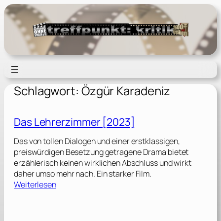
Zum
Inhalt
springen
Schlagwort:
Özgür Karadeniz
Das Lehrerzimmer [2023]
Das von tollen Dialogen und einer erstklassigen,
preiswürdigen Besetzung getragene Drama bietet
erzählerisch keinen wirklichen Abschluss und wirkt
daher umso mehr nach. Ein starker Film.
:
Weiterlesen
D
a
s