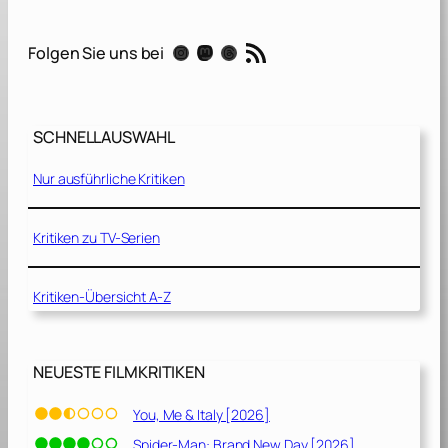
L
e
RSS-Feed
Instagram
Mastodon
Threads
Folgen Sie uns bei
h
r
e
r
SCHNELLAUSWAHL
z
i
Nur ausführliche Kritiken
m
m
e
Kritiken zu TV-Serien
r
[
Kritiken-Übersicht A-Z
2
0
2
3
NEUESTE FILMKRITIKEN
]
You, Me & Italy [2026]
Spider-Man: Brand New Day [2026]