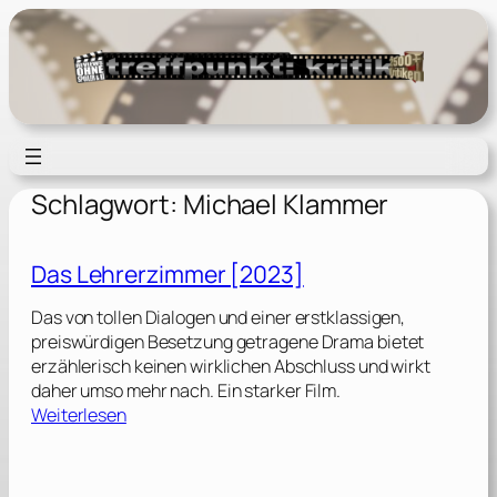
Zum
Inhalt
springen
Schlagwort:
Michael Klammer
Das Lehrerzimmer [2023]
Das von tollen Dialogen und einer erstklassigen,
preiswürdigen Besetzung getragene Drama bietet
erzählerisch keinen wirklichen Abschluss und wirkt
daher umso mehr nach. Ein starker Film.
:
Weiterlesen
D
a
s