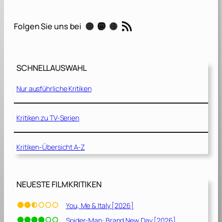
L
e
RSS-Feed
Instagram
Mastodon
Threads
Folgen Sie uns bei
h
r
e
r
SCHNELLAUSWAHL
z
i
Nur ausführliche Kritiken
m
m
e
Kritiken zu TV-Serien
r
[
Kritiken-Übersicht A-Z
2
0
2
3
NEUESTE FILMKRITIKEN
]
You, Me & Italy [2026]
Spider-Man: Brand New Day [2026]