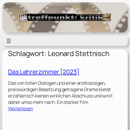
Zum
Inhalt
springen
Schlagwort:
Leonard Stettnisch
Das Lehrerzimmer [2023]
Das von tollen Dialogen und einer erstklassigen,
preiswürdigen Besetzung getragene Drama bietet
erzählerisch keinen wirklichen Abschluss und wirkt
daher umso mehr nach. Ein starker Film.
:
Weiterlesen
D
a
s