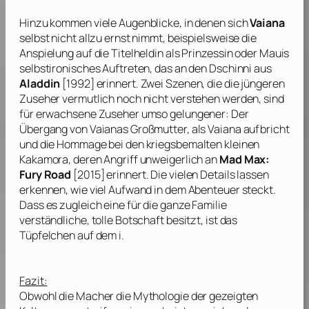
Hinzu kommen viele Augenblicke, in denen sich
Vaiana
selbst nicht allzu ernst nimmt, beispielsweise die
Anspielung auf die Titelheldin als Prinzessin oder Mauis
selbstironisches Auftreten, das an den Dschinni aus
Aladdin
[1992] erinnert. Zwei Szenen, die die jüngeren
Zuseher vermutlich noch nicht verstehen werden, sind
für erwachsene Zuseher umso gelungener: Der
Übergang von Vaianas Großmutter, als Vaiana aufbricht
und die Hommage bei den kriegsbemalten kleinen
Kakamora, deren Angriff unweigerlich an
Mad Max:
Fury Road
[2015] erinnert. Die vielen Details lassen
erkennen, wie viel Aufwand in dem Abenteuer steckt.
Dass es zugleich eine für die ganze Familie
verständliche, tolle Botschaft besitzt, ist das
Tüpfelchen auf dem i.
Fazit:
Obwohl die Macher die Mythologie der gezeigten