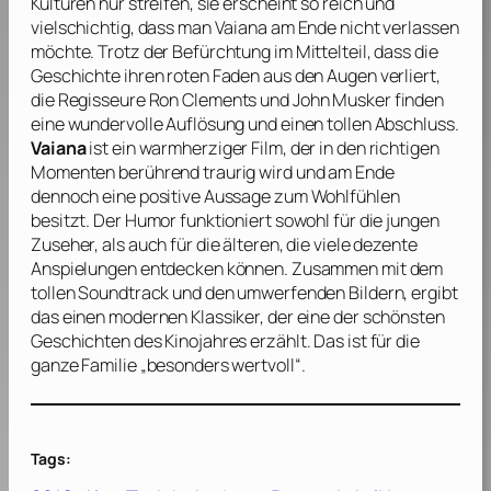
Kulturen nur streifen, sie erscheint so reich und
vielschichtig, dass man Vaiana am Ende nicht verlassen
möchte. Trotz der Befürchtung im Mittelteil, dass die
Geschichte ihren roten Faden aus den Augen verliert,
die Regisseure
Ron Clements
und
John Musker
finden
eine wundervolle Auflösung und einen tollen Abschluss.
Vaiana
ist ein warmherziger Film, der in den richtigen
Momenten berührend traurig wird und am Ende
dennoch eine positive Aussage zum Wohlfühlen
besitzt. Der Humor funktioniert sowohl für die jungen
Zuseher, als auch für die älteren, die viele dezente
Anspielungen entdecken können. Zusammen mit dem
tollen Soundtrack und den umwerfenden Bildern, ergibt
das einen modernen Klassiker, der eine der schönsten
Geschichten des Kinojahres erzählt. Das ist für die
ganze Familie „besonders wertvoll“.
Tags: