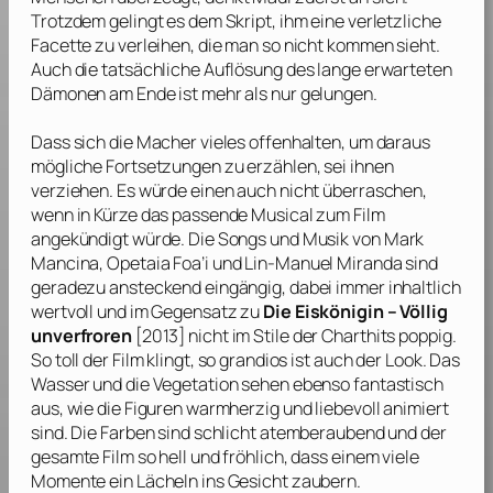
Trotzdem gelingt es dem Skript, ihm eine verletzliche
Facette zu verleihen, die man so nicht kommen sieht.
Auch die tatsächliche Auflösung des lange erwarteten
Dämonen am Ende ist mehr als nur gelungen.
Dass sich die Macher vieles offenhalten, um daraus
mögliche Fortsetzungen zu erzählen, sei ihnen
verziehen. Es würde einen auch nicht überraschen,
wenn in Kürze das passende Musical zum Film
angekündigt würde. Die Songs und Musik von
Mark
Mancina
,
Opetaia Foa’i
und
Lin-Manuel Miranda
sind
geradezu ansteckend eingängig, dabei immer inhaltlich
wertvoll und im Gegensatz zu
Die Eiskönigin – Völlig
unverfroren
[2013] nicht im Stile der Charthits poppig.
So toll der Film klingt, so grandios ist auch der Look. Das
Wasser und die Vegetation sehen ebenso fantastisch
aus, wie die Figuren warmherzig und liebevoll animiert
sind. Die Farben sind schlicht atemberaubend und der
gesamte Film so hell und fröhlich, dass einem viele
Momente ein Lächeln ins Gesicht zaubern.