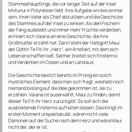
Stammeshäuptlings, die vor langer Zeit auf der Insel
Motunui in Polynesien lebt. Ihre Aufgabe wird es einmal
sein, ihren Vater als Chief abzulösen und die Geschicke
des Stammes auf der Insel zu lenken. Als den Fischern
der Fang ausbleibt und immer mehr Früchte verderben,
erinnert sich Vaiana an eine Geschichte, die ihre
Großmutter erzählt hat. Darin stahl der Halbgott Maui
der Göttin Te Fiti ihr „Herz“, ein Artefakt, mit dem sich
Leben erschaffen ließ. Seither breitet sich Finsternis
und Verderben im Ozean und an Land aus.
Die Geschichte besitzt bereits im Prolog ein solch
mystisches Element, dass man sich fragt, weshalb noch
niemand bislang auf die Idee gekommen ist, sie zu
erzählen. Vaiana ist auserwählt, Maui zu finden, damit
dieser Te Fiti ihr Herz zurückgibt. So soll sich die
ausbreitende Finsternis aufhalten lassen. Das klingt im
ersten Moment unspektakulär, wären nicht viele
Dämonen auf der Suche nach dem Herz und wäre Maui
nicht der, der er ist.