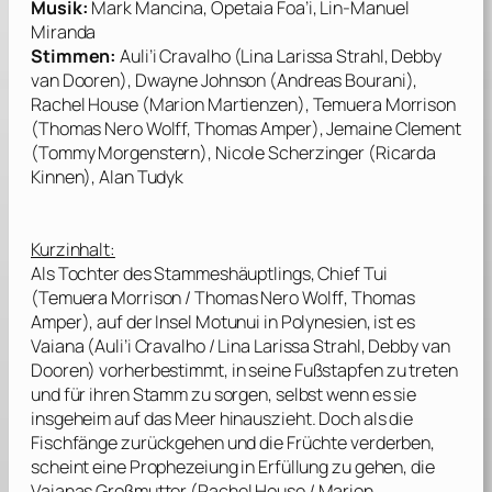
Musik:
Mark Mancina, Opetaia Foa’i, Lin-Manuel
Miranda
Stimmen:
Auli’i Cravalho (Lina Larissa Strahl, Debby
van Dooren), Dwayne Johnson (Andreas Bourani),
Rachel House (Marion Martienzen), Temuera Morrison
(Thomas Nero Wolff, Thomas Amper), Jemaine Clement
(Tommy Morgenstern), Nicole Scherzinger (Ricarda
Kinnen), Alan Tudyk
Kurzinhalt:
Als Tochter des Stammeshäuptlings, Chief Tui
(
Temuera Morrison
/
Thomas Nero Wolff
,
Thomas
Amper
), auf der Insel Motunui in Polynesien, ist es
Vaiana (
Auli’i Cravalho
/
Lina Larissa Strahl
,
Debby van
Dooren
) vorherbestimmt, in seine Fußstapfen zu treten
und für ihren Stamm zu sorgen, selbst wenn es sie
insgeheim auf das Meer hinauszieht. Doch als die
Fischfänge zurückgehen und die Früchte verderben,
scheint eine Prophezeiung in Erfüllung zu gehen, die
Vaianas Großmutter (
Rachel House
/
Marion