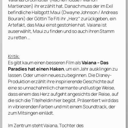
Martienzen
) ihr erzählt hat. Danach muss der im Exil
befindliche Halbgott Maui (
Dwayne Johnson
/
Andreas
Bourani
) der Göttin Te Fiti ihr „Herz“ zurückgeben, ein
Artefakt, das Maui einst gestohlen hat. Vaiana ist
auserwählt, Maui zu finden und so auch ihren Stamm
zu retten …
Kritik:
Es gibt kaum einen besseren Film als
Vaiana – Das
Paradies hat einen Haken
, um ein Jahr ausklingen zu
lassen. Oder um ein neues zu beginnen. Die
Disney
-
Produktion erzählt ihre inspirierende Geschichte auf
eine so unnachahmlich charmante und lustige Weise,
dass einem das Herz aufgeht angesichts der Reise, auf
die sich die Titelheldin hier begibt. Präsentiert wird das
in vibrierenden Farben und mit einem Soundtrack, der
zum Mitsingen einlädt.
Im Zentrum steht Vaiana, Tochter des