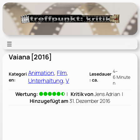
Zum
Inhalt
springen
Vaiana [2016]
4–
Animation
, 
Film
, 
Kategori
Lesedauer
6 Minute
Unterhaltung
, 
V
en:
: ca.
n
Wertung:
|
Kritik von
Jens Adrian
|
Hinzugefügt am
31. Dezember 2016