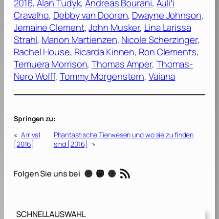
2016
, 
Alan Tudyk
, 
Andreas Bourani
, 
Auliʻi
Cravalho
, 
Debby van Dooren
, 
Dwayne Johnson
, 
Jemaine Clement
, 
John Musker
, 
Lina Larissa
Strahl
, 
Marion Martienzen
, 
Nicole Scherzinger
, 
Rachel House
, 
Ricarda Kinnen
, 
Ron Clements
, 
Temuera Morrison
, 
Thomas Amper
, 
Thomas-
Nero Wolff
, 
Tommy Morgenstern
, 
Vaiana
Springen zu:
«
Arrival
Phantastische Tierwesen und wo sie zu finden
[2016]
sind [2016]
»
RSS-Feed
Instagram
Mastodon
Threads
Folgen Sie uns bei
SCHNELLAUSWAHL