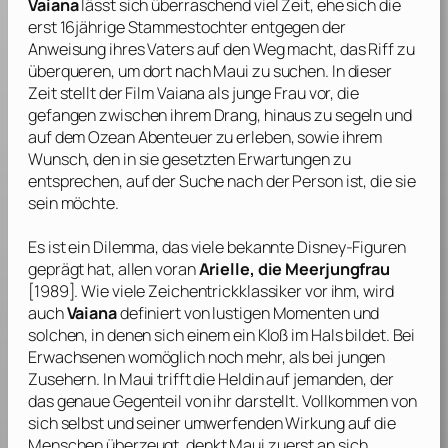
Vaiana
lässt sich überraschend viel Zeit, ehe sich die
erst 16jährige Stammestochter entgegen der
Anweisung ihres Vaters auf den Weg macht, das Riff zu
überqueren, um dort nach Maui zu suchen. In dieser
Zeit stellt der Film Vaiana als junge Frau vor, die
gefangen zwischen ihrem Drang, hinaus zu segeln und
auf dem Ozean Abenteuer zu erleben, sowie ihrem
Wunsch, den in sie gesetzten Erwartungen zu
entsprechen, auf der Suche nach der Person ist, die sie
sein möchte.
Es ist ein Dilemma, das viele bekannte
Disney
-Figuren
geprägt hat, allen voran
Arielle, die Meerjungfrau
[1989]. Wie viele Zeichentrickklassiker vor ihm, wird
auch
Vaiana
definiert von lustigen Momenten und
solchen, in denen sich einem ein Kloß im Hals bildet. Bei
Erwachsenen womöglich noch mehr, als bei jungen
Zusehern. In Maui trifft die Heldin auf jemanden, der
das genaue Gegenteil von ihr darstellt. Vollkommen von
sich selbst und seiner umwerfenden Wirkung auf die
Menschen überzeugt, denkt Maui zuerst an sich.