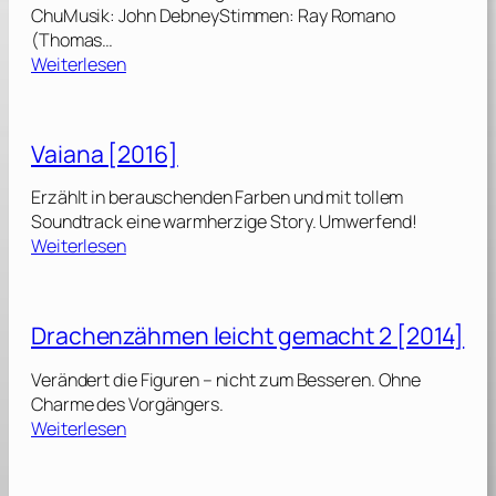
ChuMusik: John DebneyStimmen: Ray Romano
(Thomas…
:
Weiterlesen
I
c
e
Vaiana [2016]
A
g
Erzählt in berauschenden Farben und mit tollem
e
Soundtrack eine warmherzige Story. Umwerfend!
–
:
Weiterlesen
K
V
o
a
l
i
Drachenzähmen leicht gemacht 2 [2014]
l
a
i
n
Verändert die Figuren – nicht zum Besseren. Ohne
s
a
Charme des Vorgängers.
i
[
:
Weiterlesen
o
2
D
n
0
r
v
1