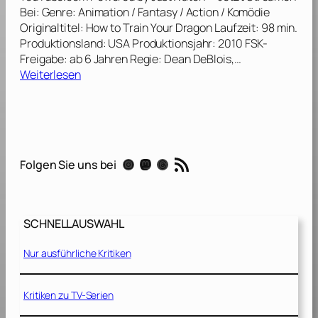
r
Bei: Genre: Animation / Fantasy / Action / Komödie
c
o
Originaltitel: How to Train Your Dragon Laufzeit: 98 min.
h
s
Produktionsland: USA Produktionsjahr: 2010 FSK-
t
c
Freigabe: ab 6 Jahren Regie: Dean DeBlois,…
2
h
:
Weiterlesen
[
[
D
2
2
r
0
0
a
1
0
c
4
9
h
]
RSS-Feed
]
Instagram
Mastodon
Threads
Folgen Sie uns bei
e
n
z
ä
SCHNELLAUSWAHL
h
m
Nur ausführliche Kritiken
e
n
l
Kritiken zu TV-Serien
e