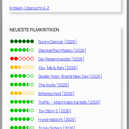
i
Kritiken-Übersicht A-Z
c
h
t
g
NEUESTE FILMKRITIKEN
e
m
Sunny Dancer [2026]
a
Steckerlfischfiasko [2026]
c
h
Der Regenmeister [2026]
t
You, Me & Italy [2026]
[
Spider-Man: Brand New Day [2026]
2
0
The Invite [2026]
1
Bitteres Fest [2026]
0
Traffic – Macht des Kartells [2000]
]
Toy Story 5 [2026]
H wie Habicht [2025]
To My Sisters [2026]