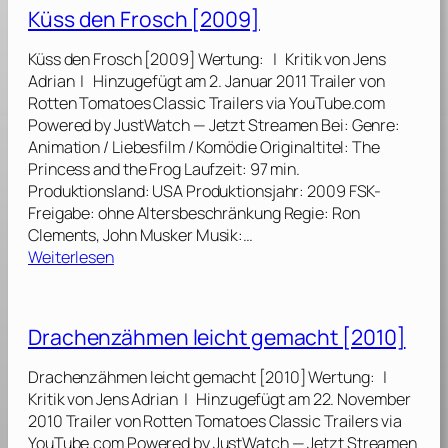
a
o
Küss den Frosch [2009]
6
c
r
]
h
a
Küss den Frosch [2009] Wertung: | Kritik von Jens
e
u
Adrian | Hinzugefügt am 2. Januar 2011 Trailer von
n
s
Rotten Tomatoes Classic Trailers via YouTube.com
z
!
Powered by JustWatch — Jetzt Streamen Bei: Genre:
ä
[
Animation / Liebesfilm / Komödie Originaltitel: The
h
2
Princess and the Frog Laufzeit: 97 min.
m
0
Produktionsland: USA Produktionsjahr: 2009 FSK-
e
1
Freigabe: ohne Altersbeschränkung Regie: Ron
n
6
Clements, John Musker Musik:…
l
]
:
Weiterlesen
e
K
i
ü
c
s
Drachenzähmen leicht gemacht [2010]
h
s
t
d
Drachenzähmen leicht gemacht [2010] Wertung: |
g
e
Kritik von Jens Adrian | Hinzugefügt am 22. November
e
n
2010 Trailer von Rotten Tomatoes Classic Trailers via
m
F
YouTube.com Powered by JustWatch — Jetzt Streamen
a