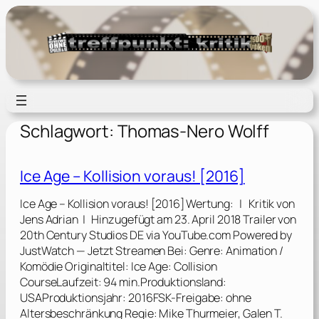
Zum
Inhalt
springen
Schlagwort:
Thomas-Nero Wolff
Ice Age – Kollision voraus! [2016]
Ice Age – Kollision voraus! [2016] Wertung: | Kritik von
Jens Adrian | Hinzugefügt am 23. April 2018 Trailer von
20th Century Studios DE via YouTube.com Powered by
JustWatch — Jetzt Streamen Bei: Genre: Animation /
Komödie Originaltitel: Ice Age: Collision
CourseLaufzeit: 94 min.Produktionsland:
USAProduktionsjahr: 2016FSK-Freigabe: ohne
Altersbeschränkung Regie: Mike Thurmeier, Galen T.