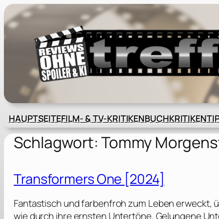
Zum
Inhalt
springen
HAUPTSEITE
FILM- & TV-KRITIKEN
BUCHKRITIKEN
TI
Schlagwort:
Tommy Morgens
Transformers One [2024]
Fantastisch und farbenfroh zum Leben erweckt, ü
wie durch ihre ernsten Untertöne. Gelungene Unte