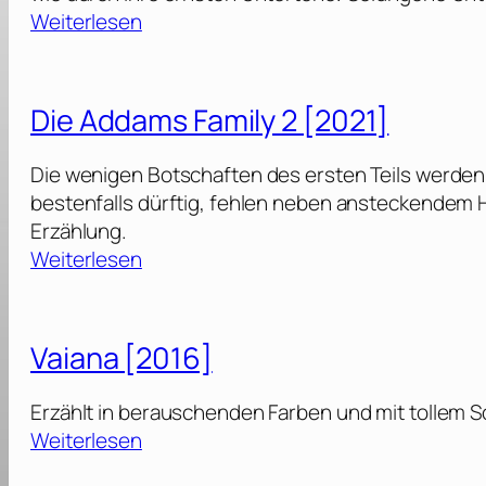
:
Weiterlesen
T
r
a
Die Addams Family 2 [2021]
n
s
Die wenigen Botschaften des ersten Teils werden
f
bestenfalls dürftig, fehlen neben ansteckendem 
o
Erzählung.
r
:
Weiterlesen
m
D
e
i
r
e
Vaiana [2016]
s
A
O
d
Erzählt in berauschenden Farben und mit tollem 
n
d
:
Weiterlesen
e
a
V
[
m