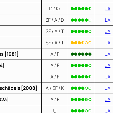
D / Kr
JA
SF / A / D
LA
SF / A / T
JA
SF / A / T
JA
s [1981]
A / F
JA
4]
A / F
JA
A / F
JA
lschädels [2008]
A / SF / K
JA
023]
A / F
JA
U
JA