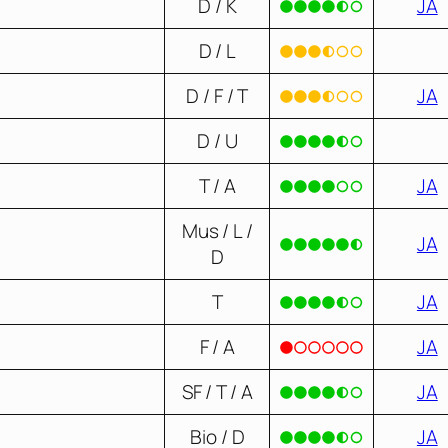
D / K
JA
D / L
D / F / T
JA
D / U
T / A
JA
Mus / L /
JA
D
T
JA
F / A
JA
SF / T / A
JA
Bio / D
JA