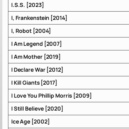
I.S.S. [2023]
I, Frankenstein [2014]
I, Robot [2004]
I Am Legend [2007]
I Am Mother [2019]
I Declare War [2012]
I Kill Giants [2017]
I Love You Phillip Morris [2009]
I Still Believe [2020]
Ice Age [2002]