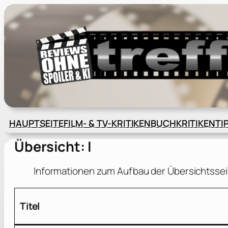
Zum
Inhalt
springen
HAUPTSEITE
FILM- & TV-KRITIKEN
BUCHKRITIKEN
TI
Übersicht: I
Informationen zum Aufbau der Übersichtssei
Titel