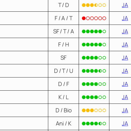
T / D
JA
F / A / T
JA
SF / T / A
JA
F / H
JA
SF
JA
D / T / U
JA
D / F
JA
K / L
JA
D / Bio
JA
Ani / K
JA