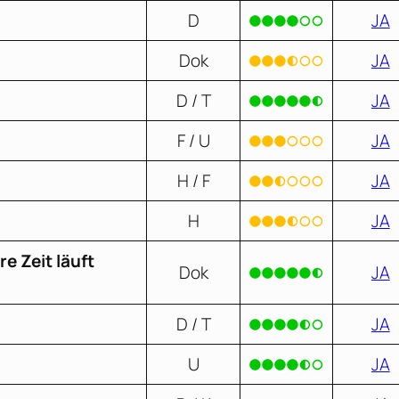
D
JA
Dok
JA
D / T
JA
F / U
JA
H / F
JA
H
JA
 Zeit läuft
Dok
JA
D / T
JA
U
JA