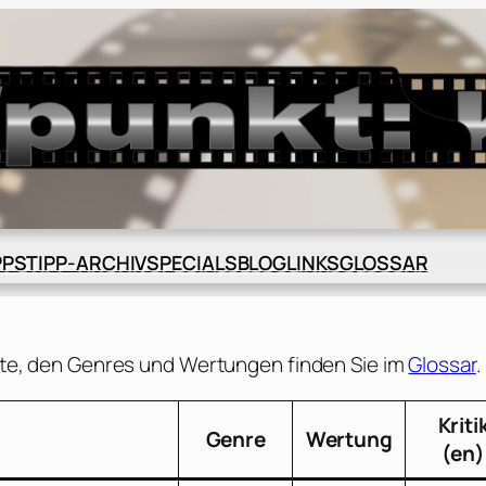
BLOG
GLOSSAR
PPS
TIPP-ARCHIV
SPECIALS
LINKS
te, den Genres und Wertungen finden Sie im
Glossar
.
Kriti
Genre
Wertung
(en)