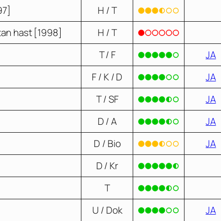
97]
H / T
tan hast [1998]
H / T
T / F
JA
F / K / D
JA
T / SF
JA
D / A
JA
D / Bio
JA
D / Kr
T
U / Dok
JA