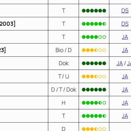
T
DS
 [2003]
T
DS
T
JA
23]
Bio / D
JA
Dok
JA
/
J
T / U
JA
D / T / Dok
JA
H
JA
T
JA
D