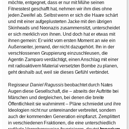
möchte, entgegnet, dass er nur mit Mühe seinen
Fitnesstest geschafft hat, nehmen wir ihm dies ohne
jeden Zweifel ab. Selbst wenn er sich die Haare schärt
und mit einer aufgeplusterten Jacke mit den übrigen
Skinheads und Neonazis zusammensitzt, unterscheidet
er sich merklich von ihnen. Und doch hat er etwas mit
ihnen gemein: Er wirkt vom ersten Moment an wie ein
Außenseiter, jemand, der nicht dazugehört. Ihn in der
verschlossenen Gruppierung einzuschleusen, die
Agentin Zamparo verdächtigt, einen Anschlag mit einer
mit radioaktivem Material versetzten Bombe zu planen,
geht deshalb auf, weil sie dieses Gefühl verbindet.
Regisseur
Daniel Ragussis
beobachtet durch Nates
Augen diese Gesellschaft, die – abseits der Auftritte bei
Märschen und dergleichen, bei denen die breite
Öffentlichkeit sie wahrnimmt – Pläne schmiedet und ihre
Ideologien nicht nur untereinander verbreitet, sondern
auch der kommenden Generation einpflanzt. Zersplittert
in verschiedenen Fraktionen, die eine unterschiedlich
radikale Vorgehensweise favorisieren, deutet
Imperium