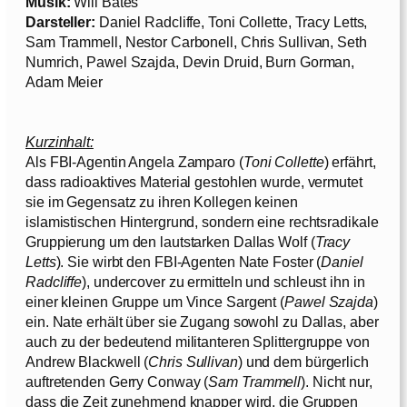
Musik:
Will Bates
Darsteller:
Daniel Radcliffe, Toni Collette, Tracy Letts,
Sam Trammell, Nestor Carbonell, Chris Sullivan, Seth
Numrich, Pawel Szajda, Devin Druid, Burn Gorman,
Adam Meier
Kurzinhalt:
Als FBI-Agentin Angela Zamparo (
Toni Collette
) erfährt,
dass radioaktives Material gestohlen wurde, vermutet
sie im Gegensatz zu ihren Kollegen keinen
islamistischen Hintergrund, sondern eine rechtsradikale
Gruppierung um den lautstarken Dallas Wolf (
Tracy
Letts
). Sie wirbt den FBI-Agenten Nate Foster (
Daniel
Radcliffe
), undercover zu ermitteln und schleust ihn in
einer kleinen Gruppe um Vince Sargent (
Pawel Szajda
)
ein. Nate erhält über sie Zugang sowohl zu Dallas, aber
auch zu der bedeutend militanteren Splittergruppe von
Andrew Blackwell (
Chris Sullivan
) und dem bürgerlich
auftretenden Gerry Conway (
Sam Trammell
). Nicht nur,
dass die Zeit zunehmend knapper wird, die Gruppen