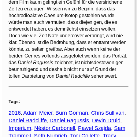
dem Film kaum gelingt ein Gefühl für die verstrichene
Zeit zu erzeugen. Wissen wir zu Beginn, dass das
hochradioaktive Caesium-Isotop gestohlen wurde,
würde man auch vermuten, dass diejenigen, die es
entwendet haben, es demnächst einsetzen wollen.
Doch wie viel Zeit Nate undercover verbringt, wird nie
klar. Ebenso ist die Bedrohung, dass er enttarnt werden
könnte, zu selten greifbar. Aber auch wenn keine der
beiden Genres vollends ausgelotet werden, das Porträt,
das
Daniel Ragussis
zeichnet, ist nichtsdestoweniger
beunruhigend und deshalb nicht nur auf Grund der
tollen Darbietung von
Daniel Radcliffe
sehenswert.
Tags:
2016
, 
Adam Meier
, 
Burn Gorman
, 
Chris Sullivan
, 
Daniel Radcliffe
, 
Daniel Ragussis
, 
Devin Druid
, 
Imperium
, 
Néstor Carbonell
, 
Pawel Szajda
, 
Sam
Trammell
, 
Seth Numrich
, 
Toni Collette
, 
Tracy