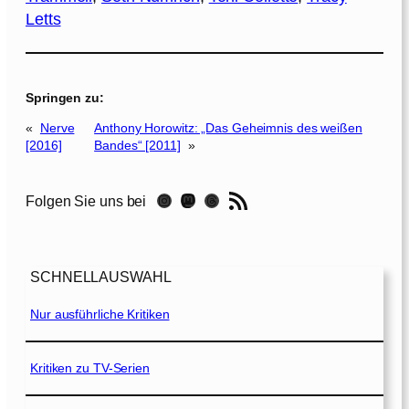
Letts
Springen zu:
«
Nerve
Anthony Horowitz: „Das Geheimnis des weißen
[2016]
Bandes“ [2011]
»
RSS-Feed
Instagram
Mastodon
Threads
Folgen Sie uns bei
SCHNELLAUSWAHL
Nur ausführliche Kritiken
Kritiken zu TV-Serien