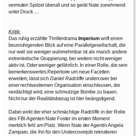
vermuten Spitzel überall und so gerät Nate zunehmend
unter Druck …
Kritik:
Das ruhig erzählte Thrillerdrama
Imperium
wirft einen
beunruhigenden Blick auf eine Parallelgesellschaft, die
nur weil sie weniger wahrnehmbar ist als manch andere
extremistische Gruppierung, bei weitem nicht weniger
aktiv ist. Oder weniger gefährlich. In einer Rolle, die sein
bemerkenswertes Repertoire um neue Facetten
erweitert, lässt sich
Daniel Radcliffe
undercover bei
einer rechtsextremen Organisation einschleusen, die
verdächtigt wird, eine schmutzige Bombe zu bauen.
Nicht nur der Realitätsbezug ist hier beängstigend.
Dabei wirkt der eher schmächtige
Radcliffe
in der Rolle
des FBI-Agenten Nate Foster im ersten Moment
merklich fehl am Platz. Wenn Nate der Agentin Angela
Zamparo, die ihn für den Undercoverjob rekrutieren