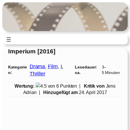
Zum
Inhalt
springen
Imperium [2016]
Drama
, 
Film
, 
I
, 
Kategorie
Lesedauer:
3–
n:
ca.
5 Minuten
Thriller
Wertung:
|
Kritik von
Jens
Adrian
|
Hinzugefügt am
24. April 2017