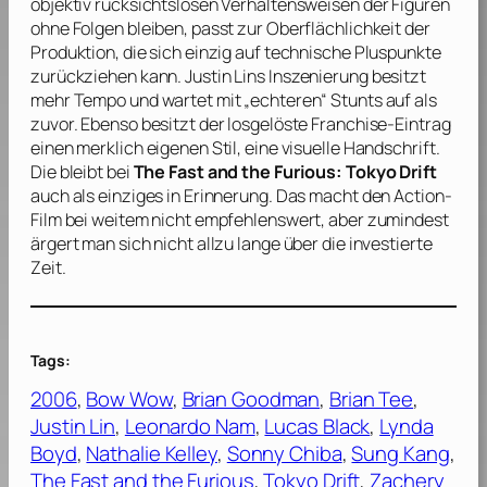
objektiv rücksichtslosen Verhaltensweisen der Figuren
ohne Folgen bleiben, passt zur Oberflächlichkeit der
Produktion, die sich einzig auf technische Pluspunkte
zurückziehen kann.
Justin Lins
Inszenierung besitzt
mehr Tempo und wartet mit „echteren“ Stunts auf als
zuvor. Ebenso besitzt der losgelöste Franchise-Eintrag
einen merklich eigenen Stil, eine visuelle Handschrift.
Die bleibt bei
The Fast and the Furious: Tokyo Drift
auch als einziges in Erinnerung. Das macht den Action-
Film bei weitem nicht empfehlenswert, aber zumindest
ärgert man sich nicht allzu lange über die investierte
Zeit.
Tags:
2006
, 
Bow Wow
, 
Brian Goodman
, 
Brian Tee
, 
Justin Lin
, 
Leonardo Nam
, 
Lucas Black
, 
Lynda
Boyd
, 
Nathalie Kelley
, 
Sonny Chiba
, 
Sung Kang
, 
The Fast and the Furious
, 
Tokyo Drift
, 
Zachery