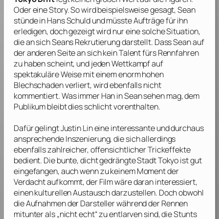
Oder eine Story. So wird beispielsweise gesagt, Sean
stünde in Hans Schuld und müsste Aufträge für ihn
erledigen, doch gezeigt wird nur eine solche Situation,
die an sich Seans Rekrutierung darstellt. Dass Sean auf
der anderen Seite an sich kein Talent fürs Rennfahren
zu haben scheint, und jeden Wettkampf auf
spektakuläre Weise mit einem enorm hohen
Blechschaden verliert, wird ebenfalls nicht
kommentiert. Was immer Han in Sean sehen mag, dem
Publikum bleibt dies schlicht vorenthalten.
Dafür gelingt
Justin Lin
eine interessante und durchaus
ansprechende Inszenierung, die sich allerdings
ebenfalls zahlreicher, offensichtlicher Trickeffekte
bedient. Die bunte, dicht gedrängte Stadt Tokyo ist gut
eingefangen, auch wenn zu keinem Moment der
Verdacht aufkommt, der Film wäre daran interessiert,
einen kulturellen Austausch darzustellen. Doch obwohl
die Aufnahmen der Darsteller während der Rennen
mitunter als „nicht echt“ zu entlarven sind, die Stunts