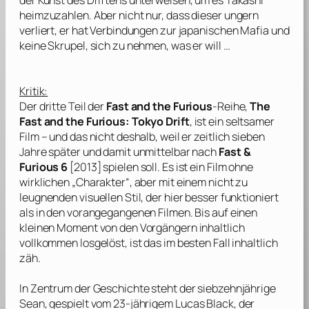
der Kunst des Driftens unterweisen, um es Takashi
heimzuzahlen. Aber nicht nur, dass dieser ungern
verliert, er hat Verbindungen zur japanischen Mafia und
keine Skrupel, sich zu nehmen, was er will …
Kritik:
Der dritte Teil der
Fast and the Furious
-Reihe,
The
Fast and the Furious: Tokyo Drift
, ist ein seltsamer
Film – und das nicht deshalb, weil er zeitlich sieben
Jahre später und damit unmittelbar nach
Fast &
Furious 6
[2013] spielen soll. Es ist ein Film ohne
wirklichen „Charakter“, aber mit einem nicht zu
leugnenden visuellen Stil, der hier besser funktioniert
als in den vorangegangenen Filmen. Bis auf einen
kleinen Moment von den Vorgängern inhaltlich
vollkommen losgelöst, ist das im besten Fall inhaltlich
zäh.
In Zentrum der Geschichte steht der siebzehnjährige
Sean, gespielt vom 23-jährigem
Lucas Black
, der