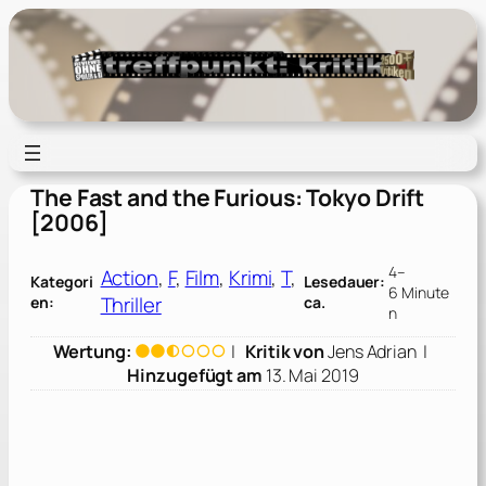
Zum
Inhalt
springen
The Fast and the Furious: Tokyo Drift
[2006]
4–
Action
, 
F
, 
Film
, 
Krimi
, 
T
, 
Kategori
Lesedauer:
6 Minute
Thriller
en:
ca.
n
Wertung:
|
Kritik von
Jens Adrian
|
Hinzugefügt am
13. Mai 2019