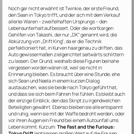
Noch gar nicht erwähnt ist Twinkie, der erste Freund,
den Sean in Tokyo trifft, und der sich mit dem Verkauf
allerlei Waren – zweifelhaften Ursprungs – den
Lebensunterhalt aufbessert. Oder die wortkargen
Gehilfen von Takashi, der nur „DK“ genannt wird, die
Abkürzung von „Drift King“, da er die Technik
perfektioniert hat, in Kurven haargenau zu driften, das
Auto gewissermaßen zielgerichtet seitwärts schlittern
zu lassen. Der Grund, weshalb diese Figuren beinahe
vergessen worden wären ist, weil sie nicht in
Erinnerung bleiben. Es braucht über eine Stunde, ehe
sich Sean und Neela in einem kurzen Dialog
austauschen, was sie beide nach Tokyo geführt hat,
und dass sie sich beim Fahren frei fühlen. Es bleibt auch
der einzige Einblick, den das Skript zu irgendwelchen
Beteiligten gewährt. Ebenso bleiben sie alle entspannt
und ruhig, wenn sie mit der Waffe bedroht werden, oder
vor ihren Augen ein Freund bei einem Autounfall ums
Leben kommt. Kurzum:
The Fast and the Furious:
Tokyo Drift
legt keinen großen Wert auf die Figuren.