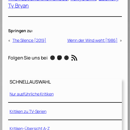
Ty Bryan
Springen zu:
«
The Silence [2019]
Wenn der Wind weht [1986]
»
RSS-Feed
Instagram
Mastodon
Threads
Folgen Sie uns bei
SCHNELLAUSWAHL
Nur ausführliche Kritiken
Kritiken zu TV-Serien
Kritiken-Übersicht A-Z