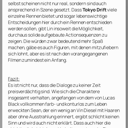
selbst scheinen nicht nur real, sondern sind auch
ansprechend in Szene gesetzt. Dass
Tokyo Drift
viele
einzelne Rennen bietet und sogar lebenswichtige
Entscheidungen hier durch ein Rennen entschieden
werden sollen, gibt
Lin
insoweit die Möglichkeit,
durchaus solide aufgebaute Actionsequenzen zu
zeigen. Die würden zwar bedeutend mehr Spaß
machen, gäbe es auch Figuren, mit denen mitzufiebern
sich lohnt, aber es ist nach den vorangegangenen
Filmen zumindest ein Anfang.
Fazit:
Es ist nicht nur, dass die Dialoge zu keiner Zeit
preisverdächtig sind. Wie sich die Charaktere
insgesamt verhalten, angefangen von dem von
Lucas
Black
vollkommen farb- und konturlos zum Leben
erweckten Sean, der ein wenig an
Vin Diesel
mit Haaren
aber ohne Ausstrahlung erinnert, ergibt schlicht keinen
Sinn und wird auch nicht erklärt. Dass auch hier die