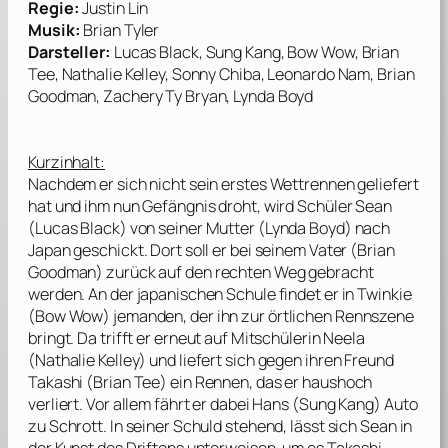
Regie:
Justin Lin
Musik:
Brian Tyler
Darsteller:
Lucas Black, Sung Kang, Bow Wow, Brian
Tee, Nathalie Kelley, Sonny Chiba, Leonardo Nam, Brian
Goodman, Zachery Ty Bryan, Lynda Boyd
Kurzinhalt:
Nachdem er sich nicht sein erstes Wettrennen geliefert
hat und ihm nun Gefängnis droht, wird Schüler Sean
(
Lucas Black
) von seiner Mutter (
Lynda Boyd
) nach
Japan geschickt. Dort soll er bei seinem Vater (
Brian
Goodman
) zurück auf den rechten Weg gebracht
werden. An der japanischen Schule findet er in Twinkie
(
Bow Wow
) jemanden, der ihn zur örtlichen Rennszene
bringt. Da trifft er erneut auf Mitschülerin Neela
(
Nathalie Kelley
) und liefert sich gegen ihren Freund
Takashi (
Brian Tee
) ein Rennen, das er haushoch
verliert. Vor allem fährt er dabei Hans (
Sung Kang
) Auto
zu Schrott. In seiner Schuld stehend, lässt sich Sean in