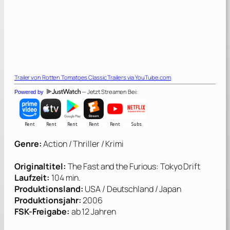
Trailer von
Rotten Tomatoes Classic Trailers
via YouTube.com
— Jetzt Streamen Bei:
Powered by
Genre:
Action / Thriller / Krimi
Originaltitel:
The Fast and the Furious: Tokyo Drift
Laufzeit:
104 min.
Produktionsland:
USA / Deutschland / Japan
Produktionsjahr:
2006
FSK-Freigabe:
ab 12 Jahren