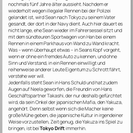
nochmals fünf Jahre älter aussieht. Nachdem er
wiederholt wegen illegaler Rennen bei der Polizei
gelandet ist, wird Sean nach Tokyo zu seinem Vater
gesandt, der dort in der Navy dient. Auch hier dauert es
nicht lange, ehe Sean wieder im Fahrersessel sitzt und
mit dem sündteuren Sportwagen von Han bei einem
Rennen in einem Parkhaus von Wand zu Wand kracht.
Was – wenn überhaupt etwas – in Seans Kopf vorgeht,
wenn er ohne ein fremdes Auto zu kennen, und ohne
Sinn und Verstand, in ein Rennen einwilligt und
reihenweise anderer Leute Eigentum zu Schrott fährt,
verstehe wer will.
Jedenfalls steht Sean in Hans Schuld und hat zudem
Augen auf Neela geworfen, die Freundin von Hans
Geschäftspartner Takashi, der nur deshalb gefürchtet
wird, da sein Onkel der japanischen Mafia, den Yakuza,
angehört. Denn selbst wenn sich die Macher keine
große Mühe geben, die japanische Kultur in irgendeiner
Weise vorzustellen, Zeit genug, die Yakuza ins Spiel zu
bringen, ist bei
Tokyo Drift
immerhin.