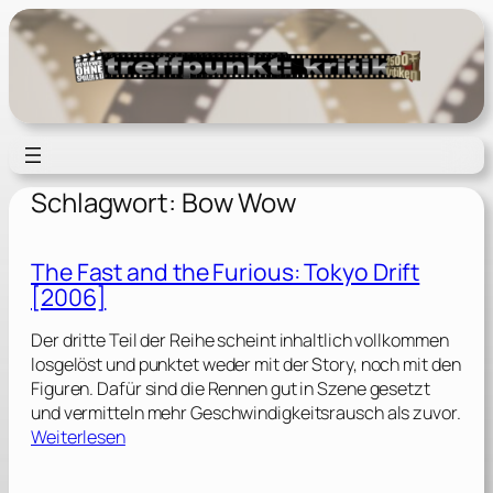
Zum
Inhalt
springen
Schlagwort:
Bow Wow
The Fast and the Furious: Tokyo Drift
[2006]
Der dritte Teil der Reihe scheint inhaltlich vollkommen
losgelöst und punktet weder mit der Story, noch mit den
Figuren. Dafür sind die Rennen gut in Szene gesetzt
und vermitteln mehr Geschwindigkeitsrausch als zuvor.
:
Weiterlesen
T
h