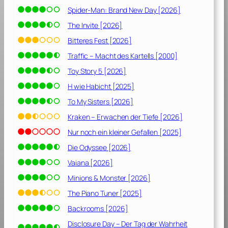
o
Spider-Man: Brand New Day [2026]
k
y
The Invite [2026]
o
Bitteres Fest [2026]
D
Traffic – Macht des Kartells [2000]
r
i
Toy Story 5 [2026]
f
H wie Habicht [2025]
t
To My Sisters [2026]
[
2
Kraken – Erwachen der Tiefe [2026]
0
Nur noch ein kleiner Gefallen [2025]
0
Die Odyssee [2026]
6
]
Vaiana [2026]
Minions & Monster [2026]
The Piano Tuner [2025]
Backrooms [2026]
Disclosure Day – Der Tag der Wahrheit