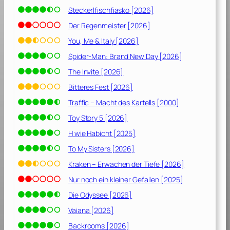
o
Steckerlfischfiasko [2026]
k
y
Der Regenmeister [2026]
o
You, Me & Italy [2026]
D
Spider-Man: Brand New Day [2026]
r
i
The Invite [2026]
f
Bitteres Fest [2026]
t
Traffic – Macht des Kartells [2000]
[
2
Toy Story 5 [2026]
0
H wie Habicht [2025]
0
To My Sisters [2026]
6
]
Kraken – Erwachen der Tiefe [2026]
Nur noch ein kleiner Gefallen [2025]
Die Odyssee [2026]
Vaiana [2026]
Backrooms [2026]