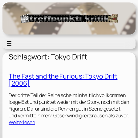
Zum
Inhalt
springen
Schlagwort:
Tokyo Drift
The Fast and the Furious: Tokyo Drift
[2006]
Der dritte Teil der Reihe scheint inhaltlich vollkommen
losgelöst und punktet weder mit der Story, noch mit den
Figuren. Dafür sind die Rennen gut in Szene gesetzt
und vermitteln mehr Geschwindigkeitsrausch als zuvor.
:
Weiterlesen
T
h