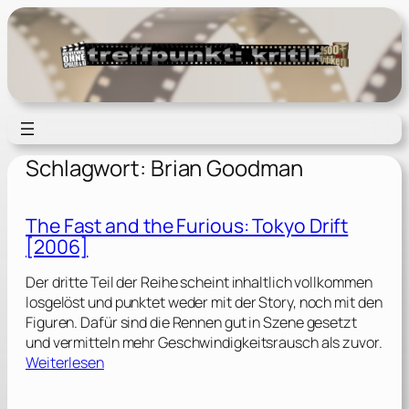
Zum
Inhalt
springen
Schlagwort:
Brian Goodman
The Fast and the Furious: Tokyo Drift
[2006]
Der dritte Teil der Reihe scheint inhaltlich vollkommen
losgelöst und punktet weder mit der Story, noch mit den
Figuren. Dafür sind die Rennen gut in Szene gesetzt
und vermitteln mehr Geschwindigkeitsrausch als zuvor.
:
Weiterlesen
T
h