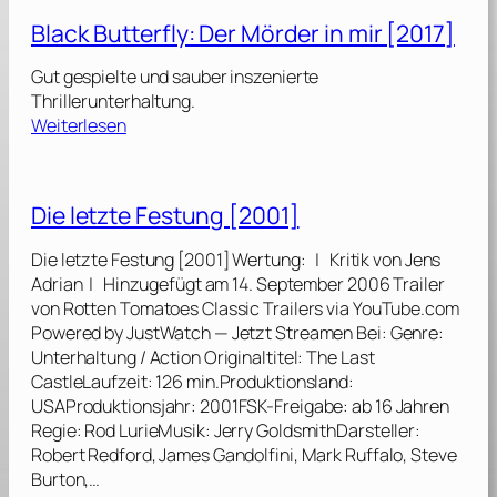
e
Black Butterfly: Der Mörder in mir [2017]
F
a
Gut gespielte und sauber inszenierte
s
Thrillerunterhaltung.
t
:
Weiterlesen
a
B
n
l
d
a
Die letzte Festung [2001]
t
c
h
k
Die letzte Festung [2001] Wertung: | Kritik von Jens
e
B
Adrian | Hinzugefügt am 14. September 2006 Trailer
F
u
von Rotten Tomatoes Classic Trailers via YouTube.com
u
t
Powered by JustWatch — Jetzt Streamen Bei: Genre:
r
t
Unterhaltung / Action Originaltitel: The Last
i
e
CastleLaufzeit: 126 min.Produktionsland:
o
r
USAProduktionsjahr: 2001FSK-Freigabe: ab 16 Jahren
u
f
Regie: Rod LurieMusik: Jerry GoldsmithDarsteller:
s
l
Robert Redford, James Gandolfini, Mark Ruffalo, Steve
:
y
Burton,…
T
: