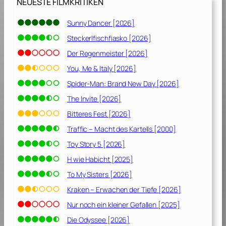
NEUESTE FILMKRITIKEN
1
]
Sunny Dancer [2026]
Steckerlfischfiasko [2026]
Der Regenmeister [2026]
You, Me & Italy [2026]
Spider-Man: Brand New Day [2026]
The Invite [2026]
Bitteres Fest [2026]
Traffic – Macht des Kartells [2000]
Toy Story 5 [2026]
H wie Habicht [2025]
To My Sisters [2026]
Kraken – Erwachen der Tiefe [2026]
Nur noch ein kleiner Gefallen [2025]
Die Odyssee [2026]