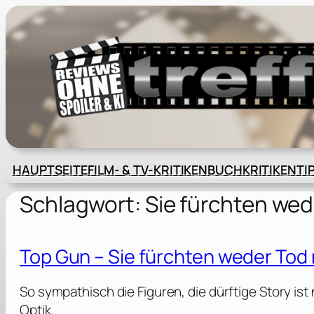
Zum
Inhalt
springen
HAUPTSEITE
FILM- & TV-KRITIKEN
BUCHKRITIKEN
TI
Schlagwort:
Sie fürchten wed
Top Gun – Sie fürchten weder Tod 
So sympathisch die Figuren, die dürftige Story ist
Optik.