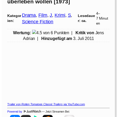
überleben wollen [1973]
4–
Drama
, 
Film
, 
J
, 
Krimi
, 
S
, 
Kategor
Lesedaue
7 Minut
ien:
r: ca.
Science Fiction
en
Wertung:
|
Kritik von
Jens
Adrian
|
Hinzugefügt am
3. Juli 2011
Trailer von
Rotten Tomatoes Classic Trailers
via YouTube.com
Powered by
— Jetzt Streamen Bei: