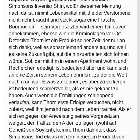
Simonsons Inventar Shirl, wofür sie seiner Meinung
nach da ist, nimmt Lebensmittel mit, die der Verstorbene
nicht mehr braucht und steckt sogar eine Flasche
Bourbon ein – sein Vorgesetzter wird einen Teil davon
abbekommen, ebenso wie die Kriminologen vor Ort.
Detective Thorn ist ein Produkt seiner Zeit, der nur an
sich denkt, weil es sonst niemand anders tut, und weil
es keine Zukunft gibt, auf die hinzuarbeiten sich lohnen
würde. Sol, der mit ihm in einem Apartment wohnt und
Recherchen erledigt, ist bedeutend älter und kann sich
an eine Zeit in seinem Leben erinnern, zu der die Welt
noch grün war. Etwas zu kennen, es aber zu verlieren
ist bedeutend schmerzvoller, als es nie gekannt zu
haben. Auch wenn die Ermittlungen schleppend
verlaufen, kann Thorn erste Erfolge verbuchen, nicht
zuletzt, weil ihm jemand nach dem Leben trachtet. Als er
sich entgegen der Anweisung seines Vorgesetzten
weigert, den Fall zu den Akten zu legen (wohl auf
Geheiß von Soylent), kommt Thorn dahinter, dass
Simonsons Tod etwas mit dem neuesten Produkt von