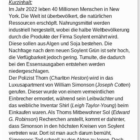
Kurzinhalt:
Im Jahr 2022 leben 40 Millionen Menschen in New
York. Die Welt ist überbevölkert, die natürlichen
Ressourcen erschöpft. Nahrungsmittel werden
industriell hergestellt, wobei die halbe Weltbevölkerung
durch die Produkte der Firma Soylent ernährt wird.
Diese sollen aus Algen und Soja bestehen. Die
Nachfrage nach dem neuen Soylent Grün ist sehr hoch,
die Verfügbarkeit jedoch gering. Tumulte, die dadurch
bei den Essensausgaben entstehen werden
niedergeschlagen.
Der Polizist Thorn (
Charlton Heston
) wird in das
Luxusapartment von William Simonson (
Joseph Cotten
)
gerufen. Dieser wurde von einem vermeintlichen
Einbrecher ermordet, während sein Leibwächter und
das weibliche Inventar Shirl (
Leigh Taylor-Young
) beim
Einkaufen waren. Als Thorns Mitbewohner Sol (
Edward
G. Robinson
) Recherchen anstellt, kommt er dahinter,
dass Simonson in den höchsten Kreisen von Soylent
vertreten war. Dort ist man auch darum bemüht,
Simonsons Tod schnell zu den Akten zu legen. Doch