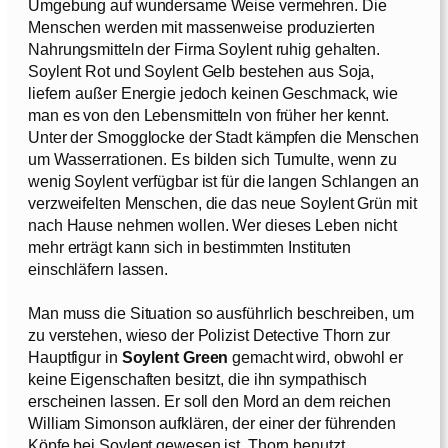
Umgebung auf wundersame Weise vermehren. Die
Menschen werden mit massenweise produzierten
Nahrungsmitteln der Firma Soylent ruhig gehalten.
Soylent Rot und Soylent Gelb bestehen aus Soja,
liefern außer Energie jedoch keinen Geschmack, wie
man es von den Lebensmitteln von früher her kennt.
Unter der Smogglocke der Stadt kämpfen die Menschen
um Wasserrationen. Es bilden sich Tumulte, wenn zu
wenig Soylent verfügbar ist für die langen Schlangen an
verzweifelten Menschen, die das neue Soylent Grün mit
nach Hause nehmen wollen. Wer dieses Leben nicht
mehr erträgt kann sich in bestimmten Instituten
einschläfern lassen.
Man muss die Situation so ausführlich beschreiben, um
zu verstehen, wieso der Polizist Detective Thorn zur
Hauptfigur in
Soylent Green
gemacht wird, obwohl er
keine Eigenschaften besitzt, die ihn sympathisch
erscheinen lassen. Er soll den Mord an dem reichen
William Simonson aufklären, der einer der führenden
Köpfe bei Soylent gewesen ist. Thorn benutzt