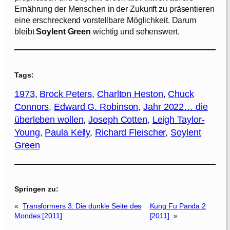
Ernährung der Menschen in der Zukunft zu präsentieren
eine erschreckend vorstellbare Möglichkeit. Darum
bleibt
Soylent Green
wichtig und sehenswert.
Tags:
1973
, 
Brock Peters
, 
Charlton Heston
, 
Chuck
Connors
, 
Edward G. Robinson
, 
Jahr 2022… die
überleben wollen
, 
Joseph Cotten
, 
Leigh Taylor-
Young
, 
Paula Kelly
, 
Richard Fleischer
, 
Soylent
Green
Springen zu:
«
Transformers 3: Die dunkle Seite des
Kung Fu Panda 2
Mondes [2011]
[2011]
»