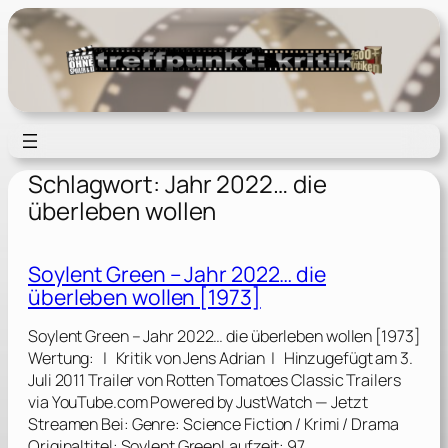
Zum
Inhalt
springen
Schlagwort:
Jahr 2022… die
überleben wollen
Soylent Green – Jahr 2022… die
überleben wollen [1973]
Soylent Green – Jahr 2022… die überleben wollen [1973]
Wertung: | Kritik von Jens Adrian | Hinzugefügt am 3.
Juli 2011 Trailer von Rotten Tomatoes Classic Trailers
via YouTube.com Powered by JustWatch — Jetzt
Streamen Bei: Genre: Science Fiction / Krimi / Drama
Originaltitel: Soylent GreenLaufzeit: 97