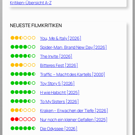
Kritiken-Übersicht A-Z
r
2
0
2
NEUESTE FILMKRITIKEN
2
…
You, Me & Italy [2026]
d
Spider-Man: Brand New Day [2026]
i
e
The Invite [2026]
ü
Bitteres Fest [2026]
b
Traffic – Macht des Kartells [2000]
e
r
Toy Story 5 [2026]
l
H wie Habicht [2025]
e
To My Sisters [2026]
b
e
Kraken – Erwachen der Tiefe [2026]
n
Nur noch ein kleiner Gefallen [2025]
w
Die Odyssee [2026]
o