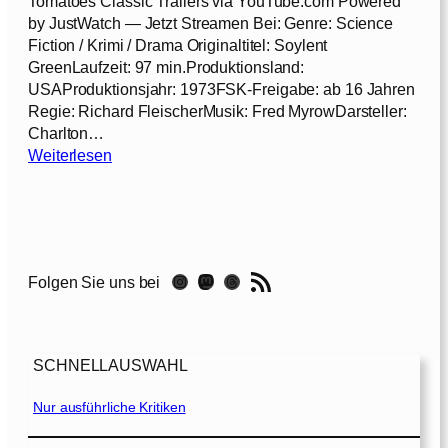
t
Tomatoes Classic Trailers via YouTube.com Powered
I
ö
by JustWatch — Jetzt Streamen Bei: Genre: Science
:
r
Fiction / Krimi / Drama Originaltitel: Soylent
D
t
GreenLaufzeit: 97 min.Produktionsland:
a
[
USAProduktionsjahr: 1973FSK-Freigabe: ab 16 Jahren
s
1
Regie: Richard FleischerMusik: Fred MyrowDarsteller:
u
9
Charlton…
n
6
:
Weiterlesen
e
2
S
n
]
o
t
y
d
l
e
e
c
RSS-Feed
Instagram
Mastodon
Threads
Folgen Sie uns bei
n
k
t
t
G
e
r
L
SCHNELLAUSWAHL
e
a
e
n
Nur ausführliche Kritiken
n
d
–