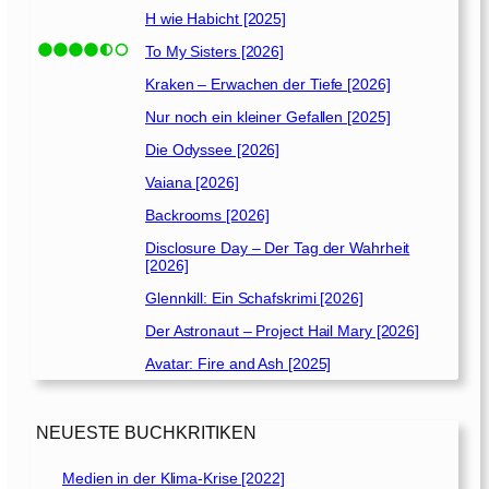
n
H wie Habicht [2025]
w
To My Sisters [2026]
o
l
Kraken – Erwachen der Tiefe [2026]
l
Nur noch ein kleiner Gefallen [2025]
e
n
Die Odyssee [2026]
[
Vaiana [2026]
1
Backrooms [2026]
9
7
Disclosure Day – Der Tag der Wahrheit
[2026]
3
]
Glennkill: Ein Schafskrimi [2026]
Der Astronaut – Project Hail Mary [2026]
Avatar: Fire and Ash [2025]
NEUESTE BUCHKRITIKEN
Medien in der Klima-Krise [2022]