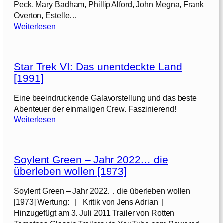
Peck, Mary Badham, Phillip Alford, John Megna, Frank
Overton, Estelle…
:
Weiterlesen
W
e
r
Star Trek VI: Das unentdeckte Land
d
[1991]
i
e
Eine beeindruckende Galavorstellung und das beste
N
Abenteuer der einmaligen Crew. Faszinierend!
a
:
Weiterlesen
c
S
h
t
t
a
i
Soylent Green – Jahr 2022… die
r
g
überleben wollen [1973]
T
a
r
l
Soylent Green – Jahr 2022… die überleben wollen
e
l
[1973] Wertung: | Kritik von Jens Adrian |
k
s
Hinzugefügt am 3. Juli 2011 Trailer von Rotten
V