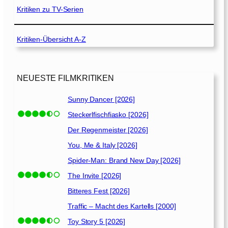
[
J
Kritiken zu TV-Serien
1
a
9
h
9
Kritiken-Übersicht A-Z
r
1
2
]
0
2
NEUESTE FILMKRITIKEN
2
…
Sunny Dancer [2026]
d
Steckerlfischfiasko [2026]
i
e
Der Regenmeister [2026]
ü
You, Me & Italy [2026]
b
Spider-Man: Brand New Day [2026]
e
r
The Invite [2026]
l
Bitteres Fest [2026]
e
Traffic – Macht des Kartells [2000]
b
e
Toy Story 5 [2026]