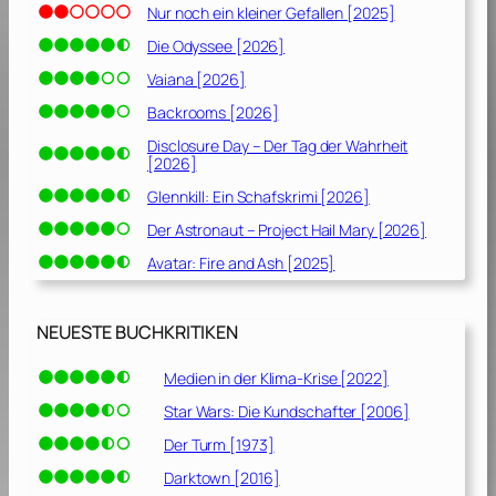
Nur noch ein kleiner Gefallen [2025]
e
n
Die Odyssee [2026]
[
Vaiana [2026]
1
Backrooms [2026]
9
7
Disclosure Day – Der Tag der Wahrheit
[2026]
3
]
Glennkill: Ein Schafskrimi [2026]
Der Astronaut – Project Hail Mary [2026]
Avatar: Fire and Ash [2025]
NEUESTE BUCHKRITIKEN
Medien in der Klima-Krise [2022]
Star Wars: Die Kundschafter [2006]
Der Turm [1973]
Darktown [2016]