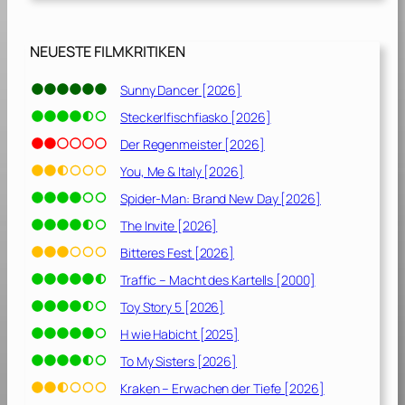
2
0
2
NEUESTE FILMKRITIKEN
2
…
Sunny Dancer [2026]
d
Steckerlfischfiasko [2026]
i
e
Der Regenmeister [2026]
ü
You, Me & Italy [2026]
b
Spider-Man: Brand New Day [2026]
e
r
The Invite [2026]
l
Bitteres Fest [2026]
e
Traffic – Macht des Kartells [2000]
b
e
Toy Story 5 [2026]
n
H wie Habicht [2025]
w
To My Sisters [2026]
o
l
Kraken – Erwachen der Tiefe [2026]
l