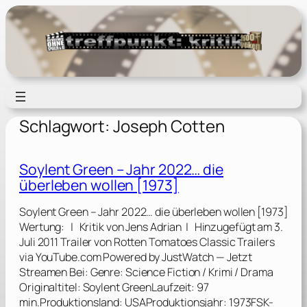
Zum
Inhalt
springen
Schlagwort:
Joseph Cotten
Soylent Green – Jahr 2022… die
überleben wollen [1973]
Soylent Green – Jahr 2022… die überleben wollen [1973]
Wertung: | Kritik von Jens Adrian | Hinzugefügt am 3.
Juli 2011 Trailer von Rotten Tomatoes Classic Trailers
via YouTube.com Powered by JustWatch — Jetzt
Streamen Bei: Genre: Science Fiction / Krimi / Drama
Originaltitel: Soylent GreenLaufzeit: 97
min.Produktionsland: USAProduktionsjahr: 1973FSK-