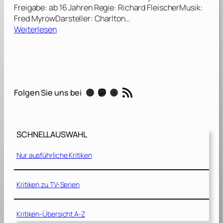
Freigabe: ab 16 Jahren Regie: Richard FleischerMusik:
Fred MyrowDarsteller: Charlton…
:
Weiterlesen
S
o
y
l
e
RSS-Feed
Instagram
Mastodon
Threads
Folgen Sie uns bei
n
t
G
r
SCHNELLAUSWAHL
e
e
Nur ausführliche Kritiken
n
–
J
Kritiken zu TV-Serien
a
h
Kritiken-Übersicht A-Z
r