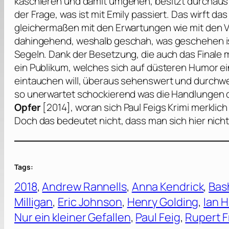
kaschieren und damit umgehen, besitzt durchaus s
der Frage, was ist mit Emily passiert. Das wirft d
gleichermaßen mit den Erwartungen wie mit den V
dahingehend, weshalb geschah, was geschehen is
Segeln. Dank der Besetzung, die auch das Finale m
ein Publikum, welches sich auf düsteren Humor ei
eintauchen will, überaus sehenswert und durchw
so unerwartet schockierend was die Handlungen 
Opfer
[2014], woran sich
Paul Feigs
Krimi merklich 
Doch das bedeutet nicht, dass man sich hier nich
Tags:
2018
, 
Andrew Rannells
, 
Anna Kendrick
, 
Bas
Milligan
, 
Eric Johnson
, 
Henry Golding
, 
Ian 
Nur ein kleiner Gefallen
, 
Paul Feig
, 
Rupert F