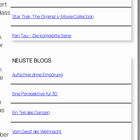
ert
dass
Star Trek: The Original 4-Movie Collection
Pan Tau – Die komplette Serie
n.
or
NEUSTE BLOGS
h
Aufschrei ohne Empörung
ge
Eine Perspektive für 3D
h
as
Ein Teil des Ganzen
Vom Geist der Weihnacht
über