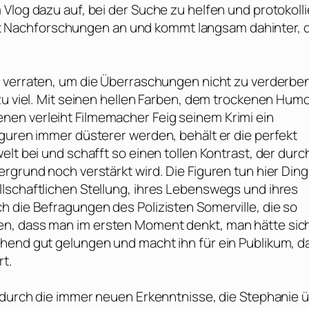
Vlog dazu auf, bei der Suche zu helfen und protokolli
elbst Nachforschungen an und kommt langsam dahinter, 
 verraten, um die Überraschungen nicht zu verderbe
zu viel. Mit seinen hellen Farben, dem trockenen Hum
enen verleiht Filmemacher
Feig
seinem Krimi ein
iguren immer düsterer werden, behält er die perfekt
lt bei und schafft so einen tollen Kontrast, der durc
rgrund noch verstärkt wird. Die Figuren tun hier Din
lschaftlichen Stellung, ihres Lebenswegs und ihres
h die Befragungen des Polizisten Somerville, die so
en, dass man im ersten Moment denkt, man hätte sic
hend gut gelungen und macht ihn für ein Publikum, d
rt.
d durch die immer neuen Erkenntnisse, die Stephanie 