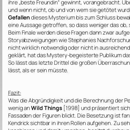
ihre „beste Freundin“ gewinnt, vorangebracht. Über
und wenn nicht, ob und von wem sie getötet wur
Gefallen
dieses Mysterium bis zum Schluss bewahrt
eine Aussage getroffen, so dass weniger das ob,
Beim Finale werden diese Fragen dann zwar aufgel
Storyabzweigungen wie Stephanies Nachforschunge
nicht wirklich notwendig oder nicht in ausreiche
geklärt, hat das Mystery-begeisterte Publikum das
So lässt das letzte Drittel die großen Überraschu
lässt, als er sein müsste.
Fazit:
Was die Abgründigkeit und die Berechnung der P
wenig an
Wild Things
[1998] und präsentiert sich
Fassaden der Figuren blickt. Die Besetzung ist fa
Kendrick
sichtbar in ihren Rollen aufgehen. Zu seh