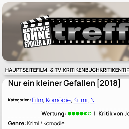
Zum
Inhalt
springen
HAUPTSEITE
FILM- & TV-KRITIKEN
BUCHKRITIKEN
TI
Nur ein kleiner Gefallen [2018]
Film
, 
Komödie
, 
Krimi
, 
N
Kategorien:
Wertung:
|
Kritik von
J
Genre:
Krimi / Komödie