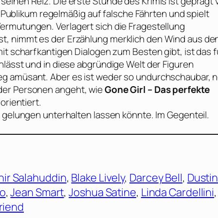
einen Reiz. Die erste Stunde des Krimis ist geprägt 
as Publikum regelmäßig auf falsche Fährten und spielt
ermutungen. Verlagert sich die Fragestellung
t, nimmt es der Erzählung merklich den Wind aus de
it scharfkantigen Dialogen zum Besten gibt, ist das f
nlässt und in diese abgründige Welt der Figuren
eg amüsant. Aber es ist weder so undurchschaubar, 
der Personen angeht, wie
Gone Girl – Das perfekte
orientiert.
t gelungen unterhalten lassen könnte. Im Gegenteil.
hir Salahuddin
, 
Blake Lively
, 
Darcey Bell
, 
Dusti
Ho
, 
Jean Smart
, 
Joshua Satine
, 
Linda Cardellini
,
riend