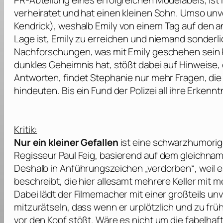
PR-Abteilung eines erfolgreichen Modelabels, ist
verheiratet und hat einen kleinen Sohn. Umso unve
Kendrick
), weshalb Emily von einem Tag auf den a
Lage ist, Emily zu erreichen und niemand sonderl
Nachforschungen, was mit Emily geschehen sein kö
dunkles Geheimnis hat, stößt dabei auf Hinweise, 
Antworten, findet Stephanie nur mehr Fragen, die 
hindeuten. Bis ein Fund der Polizei all ihre Erkennt
Kritik:
Nur ein kleiner Gefallen
ist eine schwarzhumorig
Regisseur
Paul Feig
, basierend auf dem gleichn
Deshalb in Anführungszeichen „verdorben“, weil e
beschreibt, die hier allesamt mehrere Keller mit
Dabei lädt der Filmemacher mit einer großteils u
mitzurätseln, dass wenn er urplötzlich und zu frü
vor den Kopf stößt. Wäre es nicht um die fabelha