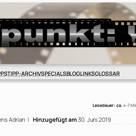
BLOG
GLOSSAR
PPS
TIPP-ARCHIV
SPECIALS
LINKS
Lesedauer: ca.
4–7 Mi
ens Adrian
|
Hinzugefügt am
30. Juni 2019