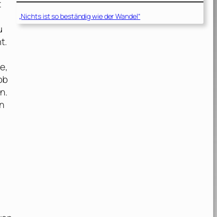
t
„Nichts ist so beständig wie der Wandel“
u
t.
e,
ob
n.
en