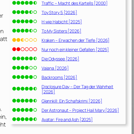
Traffic – Macht des Kartells [2000]
Toy Story 5 [2026]
er
H wie Habicht [2025]
in
To My Sisters [2026]
att
Kraken – Erwachen der Tiefe [2026]
Nur noch ein kleiner Gefallen [2025]
Die Odyssee [2026]
Vaiana [2026]
Backrooms [2026]
Disclosure Day – Der Tag der Wahrheit
[2026]
Glennkill: Ein Schafskrimi [2026]
.
Der Astronaut – Project Hail Mary [2026]
in,
Avatar: Fire and Ash [2025]
cht