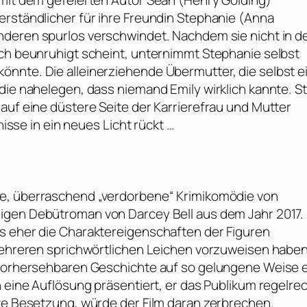
 mit dem gefeierten Autor Sean (
Henry Golding
)
rständlicher für ihre Freundin Stephanie (
Anna
nderen spurlos verschwindet. Nachdem sie nicht in d
ich beunruhigt scheint, unternimmt Stephanie selbst
nnte. Die alleinerziehende Übermutter, die selbst e
die nahelegen, dass niemand Emily wirklich kannte. St
auf eine düstere Seite der Karrierefrau und Mutter
nisse in ein neues Licht rückt …
e, überraschend „verdorbene“ Krimikomödie von
amigen Debütroman von
Darcey Bell
aus dem Jahr 2017.
s eher die Charaktereigenschaften der Figuren
 mehreren sprichwörtlichen Leichen vorzuweisen haben
nvorhersehbaren Geschichte auf so gelungene Weise e
h eine Auflösung präsentiert, er das Publikum regelre
fte Besetzung, würde der Film daran zerbrechen.