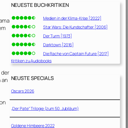
NEUESTE BUCHKRITIKEN
Medien in der Klima-Krise [2022]
Mama
Star Wars: Die Kundschafter [2006]
rem
Der Turm [1973]
Darktown [2016]
Die Rache von Captain Future [2017]
Kritiken zu Audiobooks
n der
NEUSTE SPECIALS
n an
Oscars 2026
hon
„Der Pate“ Trilogie (zum 50. Jubiläum)
Goldene Himbeere 2022