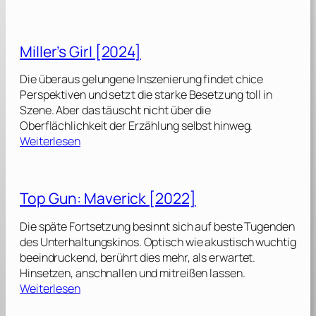
N
u
r
Miller’s Girl [2024]
n
o
Die überaus gelungene Inszenierung findet chice
c
Perspektiven und setzt die starke Besetzung toll in
h
Szene. Aber das täuscht nicht über die
e
Oberflächlichkeit der Erzählung selbst hinweg.
i
:
Weiterlesen
n
M
k
i
l
l
Top Gun: Maverick [2022]
e
l
i
e
Die späte Fortsetzung besinnt sich auf beste Tugenden
n
r
des Unterhaltungskinos. Optisch wie akustisch wuchtig
e
’
beeindruckend, berührt dies mehr, als erwartet.
r
s
Hinsetzen, anschnallen und mitreißen lassen.
G
G
:
Weiterlesen
e
i
T
f
r