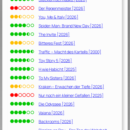
0
1
Der Regenmeister [2026]
8
You, Me & Italy [2026]
]
Spider-Man: Brand New Day [2026]
The Invite [2026]
Bitteres Fest [2026]
Traffic – Macht des Kartells [2000]
Toy Story 5 [2026]
H wie Habicht [2025]
To My Sisters [2026]
Kraken – Erwachen der Tiefe [2026]
Nur noch ein kleiner Gefallen [2025]
Die Odyssee [2026]
Vaiana [2026]
Backrooms [2026]