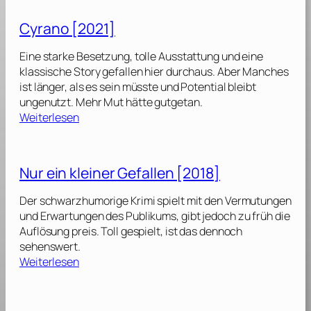
o
a
l
p
l
Cyrano [2021]
[
G
l
2
u
e
Eine starke Besetzung, tolle Ausstattung und eine
0
n
n
klassische Story gefallen hier durchaus. Aber Manches
2
:
[
ist länger, als es sein müsste und Potential bleibt
4
M
2
ungenutzt. Mehr Mut hätte gutgetan.
]
a
0
:
Weiterlesen
v
2
C
e
5
y
r
]
r
Nur ein kleiner Gefallen [2018]
i
a
c
n
Der schwarzhumorige Krimi spielt mit den Vermutungen
k
o
und Erwartungen des Publikums, gibt jedoch zu früh die
[
[
Auflösung preis. Toll gespielt, ist das dennoch
2
2
sehenswert.
0
0
:
Weiterlesen
2
2
N
2
1
u
]
]
r