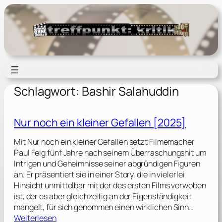
Zum
Inhalt
springen
Schlagwort:
Bashir Salahuddin
Nur noch ein kleiner Gefallen [2025]
Mit Nur noch ein kleiner Gefallen setzt Filmemacher
Paul Feig fünf Jahre nach seinem Überraschungshit um
Intrigen und Geheimnisse seiner abgründigen Figuren
an. Er präsentiert sie in einer Story, die in vielerlei
Hinsicht unmittelbar mit der des ersten Films verwoben
ist, der es aber gleichzeitig an der Eigenständigkeit
mangelt, für sich genommen einen wirklichen Sinn…
:
Weiterlesen