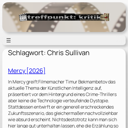
Zum
Inhalt
springen
Schlagwort:
Chris Sullivan
Mercy [2026]
In Mercy greift Filmemacher Timur Bekmambetov das
aktuelle Thema der Künstlichen Intelligenz auf,
präsentiert vor dem Hintergrund eines Crime-Thrillers
aber keine die Technologie verteufelnde Dystopie.
Stattdessen entwirft er ein generell erschreckendes
Zukunftsszenario, das gleichermaßen nachvollziehbar
wie absurd erscheint. Nichtsdestotrotz kann man sich
hier lange gut unterhalten lassen, ehe die Erzählung so