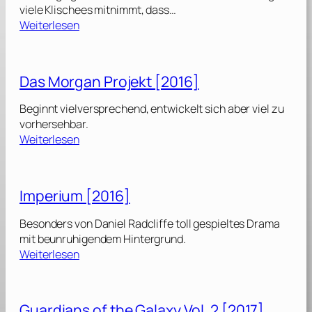
viele Klischees mitnimmt, dass…
:
Weiterlesen
M
e
r
Das Morgan Projekt [2016]
c
y
Beginnt vielversprechend, entwickelt sich aber viel zu
[
vorhersehbar.
2
:
Weiterlesen
0
D
2
a
6
s
Imperium [2016]
]
M
o
Besonders von Daniel Radcliffe toll gespieltes Drama
r
mit beunruhigendem Hintergrund.
g
:
Weiterlesen
a
I
n
m
P
p
Guardians of the Galaxy Vol. 2 [2017]
r