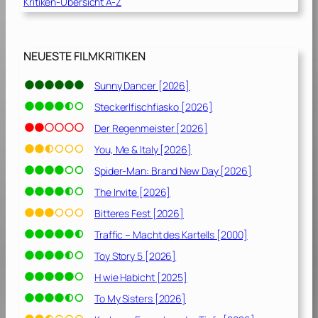
Kritiken-Übersicht A-Z
l
a
x
y
NEUESTE FILMKRITIKEN
V
o
Sunny Dancer [2026]
l
Steckerlfischfiasko [2026]
.
Der Regenmeister [2026]
2
You, Me & Italy [2026]
[
Spider-Man: Brand New Day [2026]
2
0
The Invite [2026]
1
Bitteres Fest [2026]
7
Traffic – Macht des Kartells [2000]
]
Toy Story 5 [2026]
H wie Habicht [2025]
To My Sisters [2026]