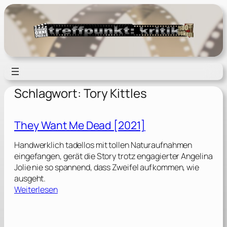
Zum
Inhalt
springen
Schlagwort:
Tory Kittles
They Want Me Dead [2021]
Handwerklich tadellos mit tollen Naturaufnahmen
eingefangen, gerät die Story trotz engagierter Angelina
Jolie nie so spannend, dass Zweifel aufkommen, wie
ausgeht.
:
Weiterlesen
T
h
e