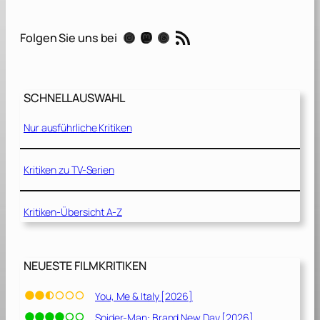
y
W
RSS-Feed
Instagram
Mastodon
Threads
Folgen Sie uns bei
a
n
t
M
SCHNELLAUSWAHL
e
D
Nur ausführliche Kritiken
e
a
d
Kritiken zu TV-Serien
[
2
Kritiken-Übersicht A-Z
0
2
1
]
NEUESTE FILMKRITIKEN
You, Me & Italy [2026]
Spider-Man: Brand New Day [2026]