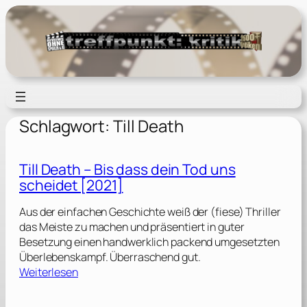
Zum
Inhalt
springen
Schlagwort:
Till Death
Till Death – Bis dass dein Tod uns
scheidet [2021]
Aus der einfachen Geschichte weiß der (fiese) Thriller
das Meiste zu machen und präsentiert in guter
Besetzung einen handwerklich packend umgesetzten
Überlebenskampf. Überraschend gut.
:
Weiterlesen
T
i