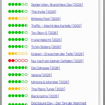
T
Spider-Man: Brand New Day [2026]
o
d
The Invite [2026]
u
Bitteres Fest [2026]
n
Traffic – Macht des Kartells [2000]
s
s
Toy Story 5 [2026]
c
H wie Habicht [2025]
h
To My Sisters [2026]
e
i
Kraken – Erwachen der Tiefe [2026]
d
Nur noch ein kleiner Gefallen [2025]
e
Die Odyssee [2026]
t
[
Vaiana [2026]
2
Minions & Monster [2026]
0
2
The Piano Tuner [2025]
1
Backrooms [2026]
]
Disclosure Day – Der Tag der Wahrheit