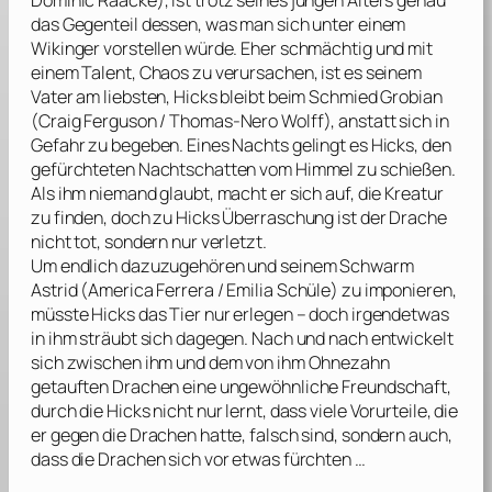
Dominic Raacke
), ist trotz seines jungen Alters genau
das Gegenteil dessen, was man sich unter einem
Wikinger vorstellen würde. Eher schmächtig und mit
einem Talent, Chaos zu verursachen, ist es seinem
Vater am liebsten, Hicks bleibt beim Schmied Grobian
(
Craig Ferguson
/
Thomas-Nero Wolff
), anstatt sich in
Gefahr zu begeben. Eines Nachts gelingt es Hicks, den
gefürchteten Nachtschatten vom Himmel zu schießen.
Als ihm niemand glaubt, macht er sich auf, die Kreatur
zu finden, doch zu Hicks Überraschung ist der Drache
nicht tot, sondern nur verletzt.
Um endlich dazuzugehören und seinem Schwarm
Astrid (
America Ferrera
/
Emilia Schüle
) zu imponieren,
müsste Hicks das Tier nur erlegen – doch irgendetwas
in ihm sträubt sich dagegen. Nach und nach entwickelt
sich zwischen ihm und dem von ihm Ohnezahn
getauften Drachen eine ungewöhnliche Freundschaft,
durch die Hicks nicht nur lernt, dass viele Vorurteile, die
er gegen die Drachen hatte, falsch sind, sondern auch,
dass die Drachen sich vor etwas fürchten …