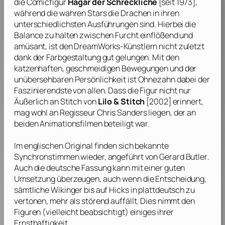
die Comicfigur
Hägar der Schreckliche
[seit 1973],
während die wahren Stars die Drachen in ihren
unterschiedlichsten Ausführungen sind. Hierbei die
Balance zu halten zwischen Furcht einflößend und
amüsant, ist den
DreamWorks
-Künstlern nicht zuletzt
dank der Farbgestaltung gut gelungen. Mit den
katzenhaften, geschmeidigen Bewegungen und der
unübersehbaren Persönlichkeit ist Ohnezahn dabei der
Faszinierendste von allen. Dass die Figur nicht nur
Äußerlich an Stitch von
Lilo & Stitch
[2002] erinnert,
mag wohl an Regisseur
Chris Sanders
liegen, der an
beiden Animationsfilmen beteiligt war.
Im englischen Original finden sich bekannte
Synchronstimmen wieder, angeführt von
Gerard Butler
.
Auch die deutsche Fassung kann mit einer guten
Umsetzung überzeugen, auch wenn die Entscheidung,
sämtliche Wikinger bis auf Hicks in plattdeutsch zu
vertonen, mehr als störend auffällt. Dies nimmt den
Figuren (vielleicht beabsichtigt) einiges ihrer
Ernsthaftigkeit.