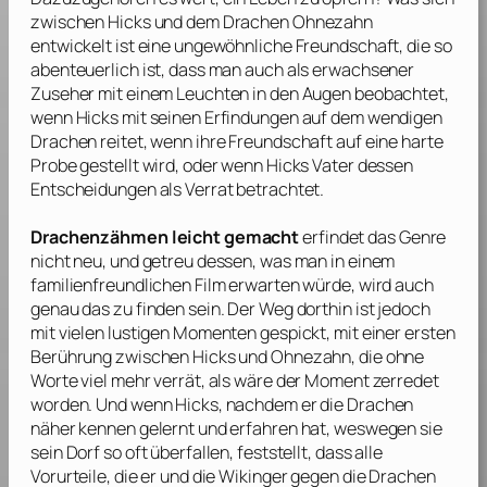
zwischen Hicks und dem Drachen Ohnezahn
entwickelt ist eine ungewöhnliche Freundschaft, die so
abenteuerlich ist, dass man auch als erwachsener
Zuseher mit einem Leuchten in den Augen beobachtet,
wenn Hicks mit seinen Erfindungen auf dem wendigen
Drachen reitet, wenn ihre Freundschaft auf eine harte
Probe gestellt wird, oder wenn Hicks Vater dessen
Entscheidungen als Verrat betrachtet.
Drachenzähmen leicht gemacht
erfindet das Genre
nicht neu, und getreu dessen, was man in einem
familienfreundlichen Film erwarten würde, wird auch
genau das zu finden sein. Der Weg dorthin ist jedoch
mit vielen lustigen Momenten gespickt, mit einer ersten
Berührung zwischen Hicks und Ohnezahn, die ohne
Worte viel mehr verrät, als wäre der Moment zerredet
worden. Und wenn Hicks, nachdem er die Drachen
näher kennen gelernt und erfahren hat, weswegen sie
sein Dorf so oft überfallen, feststellt, dass alle
Vorurteile, die er und die Wikinger gegen die Drachen