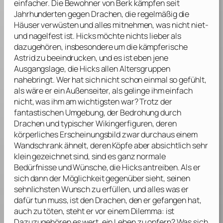
einfacher. Die Bewohner von Berk kämpfen seit
Jahrhunderten gegen Drachen, die regelmäßig die
Häuser verwüsten und alles mitnehmen, was nicht niet-
und nagelfest ist. Hicks möchte nichts lieber als
dazugehören, insbesondere um die kämpferische
Astrid zu beeindrucken, und es ist eben jene
Ausgangslage, die Hicks allen Altersgruppen
nahebringt. Wer hat sich nicht schon einmal so gefühlt,
als wäre er ein Außenseiter, als gelinge ihm einfach
nicht, was ihm am wichtigsten war? Trotz der
fantastischen Umgebung, der Bedrohung durch
Drachen und typischer Wikingerfiguren, deren
körperliches Erscheinungsbild zwar durchaus einem
Wandschrank ähnelt, deren Köpfe aber absichtlich sehr
klein gezeichnet sind, sind es ganz normale
Bedürfnisse und Wünsche, die Hicks antreiben. Als er
sich dann der Möglichkeit gegenüber sieht, seinen
sehnlichsten Wunsch zu erfüllen, und alles was er
dafür tun muss, ist den Drachen, den er gefangen hat,
auch zu töten, steht er vor einem Dilemma: ist
Dazuzugehören es wert, ein Leben zu opfern? Was sich