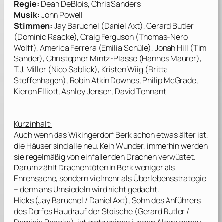
Regie:
Dean DeBlois, Chris Sanders
Musik:
John Powell
Stimmen:
Jay Baruchel (Daniel Axt), Gerard Butler
(Dominic Raacke), Craig Ferguson (Thomas-Nero
Wolff), America Ferrera (Emilia Schüle), Jonah Hill (Tim
Sander), Christopher Mintz-Plasse (Hannes Maurer),
T.J. Miller (Nico Sablick), Kristen Wiig (Britta
Steffenhagen), Robin Atkin Downes, Philip McGrade,
Kieron Elliott, Ashley Jensen, David Tennant
Kurzinhalt:
Auch wenn das Wikingerdorf Berk schon etwas älter ist,
die Häuser sind alle neu. Kein Wunder, immerhin werden
sie regelmäßig von einfallenden Drachen verwüstet.
Darum zählt Drachentöten in Berk weniger als
Ehrensache, sondern vielmehr als Überlebensstrategie
– denn ans Umsiedeln wird nicht gedacht.
Hicks (
Jay Baruchel
/
Daniel Axt
), Sohn des Anführers
des Dorfes Haudrauf der Stoische (
Gerard Butler
/