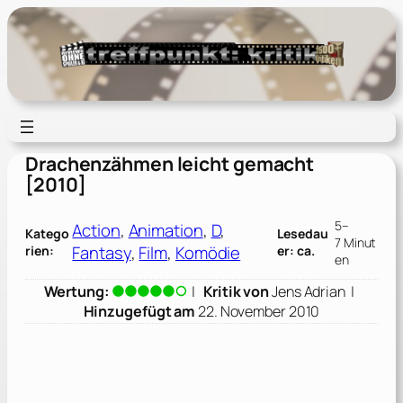
Zum
Inhalt
springen
Drachenzähmen leicht gemacht
[2010]
5–
Action
, 
Animation
, 
D
, 
Katego
Lesedau
7 Minut
Fantasy
, 
Film
, 
Komödie
rien:
er: ca.
en
Wertung:
|
Kritik von
Jens Adrian
|
Hinzugefügt am
22. November 2010