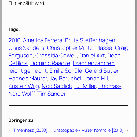
Film erzählt wird.
Tags:
2010
, 
America Ferrera
, 
Britta Steffenhagen
, 
Chris Sanders
, 
Christopher Mintz-Plasse
, 
Craig
Ferguson
, 
Cressida Cowell
, 
Daniel Axt
, 
Dean
DeBlois
, 
Dominic Raacke
, 
Drachenzähmen
leicht gemacht
, 
Emilia Schüle
, 
Gerard Butler
, 
Hannes Maurer
, 
Jay Baruchel
, 
Jonah Hill
, 
Kristen Wiig
, 
Nico Sablick
, 
T.J. Miller
, 
Thomas-
Nero Wolff
, 
Tim Sander
Springen zu:
«
Tintenherz [2008]
Unstoppable – Außer Kontrolle [2010]
»