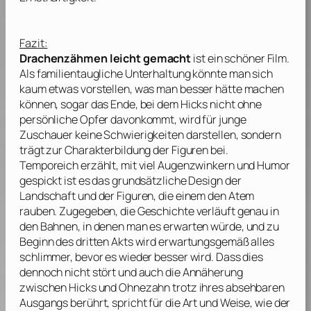
Fazit:
Drachenzähmen leicht gemacht
ist ein schöner Film.
Als familientaugliche Unterhaltung könnte man sich
kaum etwas vorstellen, was man besser hätte machen
können, sogar das Ende, bei dem Hicks nicht ohne
persönliche Opfer davonkommt, wird für junge
Zuschauer keine Schwierigkeiten darstellen, sondern
trägt zur Charakterbildung der Figuren bei.
Temporeich erzählt, mit viel Augenzwinkern und Humor
gespickt ist es das grundsätzliche Design der
Landschaft und der Figuren, die einem den Atem
rauben. Zugegeben, die Geschichte verläuft genau in
den Bahnen, in denen man es erwarten würde, und zu
Beginn des dritten Akts wird erwartungsgemäß alles
schlimmer, bevor es wieder besser wird. Dass dies
dennoch nicht stört und auch die Annäherung
zwischen Hicks und Ohnezahn trotz ihres absehbaren
Ausgangs berührt, spricht für die Art und Weise, wie der