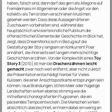
haben, falsch sind, dann darf das gern als Allegorie auf
Fremdenhass im Allgemeinen oder die Angst vor den
kollektiv als Terroristen verschrienen Muslimen
gesehen werden. Dass diese Aussagen älteren
Zuschauern vorbehalten sind, während das
hauptsächlich anvisierte kindliche Publikum die
offensichtlichen Elemente der Geschichte im Blick hat,
zeigt, dass
DreamWorks
sich in Bezug auf die
Gestaltung der Story langsam an Konkurrent
Pixar
annähert, die ihrerseits seit langem mehrschichtige
Geschichten erzählen. Von der Komplexität eines
Toy
Story 3
[2010] ist man bei
Drachenzähmen leicht
gemacht
zwar noch weit entfernt, aber nicht zuletzt
die Präsentation entschädigt hierbei für Vieles.
Kulissen, die einer Ansichtspostkarte entsprungen sein
können, raue Brandungen, stilles Meer oder hügelige
Landschaften wirken ebenso stimmig wie die
mitreißend choreografierten Flugszenen, die ein
packendes Tempo entwickeln. Die Menschen wirken
absichtlich überzeichnet, erinnern dabei ein wenig an