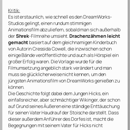
Kritik:
Es ist erstaunlich, wie schnell es den
DreamWorks
-
Studios gelingt, einen rundum stimmigen
Animationsfilm abzuliefern, sobald man sich außerhalb
der
Shrek
-Filmreihe umsieht.
Drachenzähmen leicht
gemacht
basiert auf dem gleichnamigen Kinderbuch
von Autorin
Cressida Cowell
, die inzwischen schon
einige Bände veröffentlichte und auch als Hörspiel ein
großer Erfolg waren. Die Vorlage wurde für die
Filmumsetzung angeblich stark verändert und man
muss sie glücklicherweise nicht kennen, um den
jüngsten Animationsfilm von
DreamWorks
genießen zu
können.
Die Geschichte folgt dabei dem Jungen Hicks, ein
einfallsreicher, aber schmächtiger Wikinger, der schon
auf Grund seines Äußeren eine ständige Enttäuschung
für seinen Vater Haudrauf der Stoische darstellt. Dass
dieser außerdem Anführer des Dorfes ist, macht die
Begegnungen mit seinem Vater für Hicks nicht